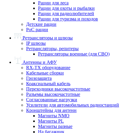
Рации для леса
Рации для охоты и рыбалки
Рации для радиолюбителей
Рации для туризма и походов
Детские рации
PoC рации
Ретрансляторы и шлюзы
IP шлюзы
Ретрансляторы, репитеры
Ретрансляторы военные (для СВО)
Антенны и АФУ
RX-TX оборудование
Кабельные сборки
Грозозащита
Коаксиальный кабель
Переходники высокочастотные
Разъемы высокочастотные
Согласованные нагрузки
Усилители для автомобильных радиостанций
Кронштейны для антенн
Магниты NMO
Магниты PL
Магниты разные
На багажник