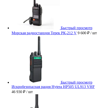
Быстрый просмотр
Морская радиостанция Терек РК-212 V
9 600 ₽
/ шт
Быстрый просмотр
Искробезопасная рация Hytera HP505 UL913 VHF
46 930 ₽
/ шт