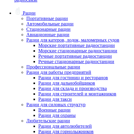
Рации
Портативные рации
Автомобильные рации
Стационарные рации
Авиационные рации
Рации для катеров, лодок, маломерных судов
Морские портативные радиостанции
Морские стационарные радиостанции
Речные портативные радиостанции
Речные стационарные радиостанции
Профессиональные рации
Рации для работы предприятий
Рации для гостиниц и ресторанов
Рации для дальнобойщиков
Рации для склада и производства
Рации для строителей и монтажников
Рации для такси
Рации для силовых структур
Военные рации
Рации для охраны
Любительские рации
Рации для автолюбителей
Рации для горнолыжников