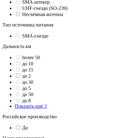
SMA-штекер
UHF-гнездо (SO-239)
Несъёмная антенна
Тип источника питания
SMA-гнездо
Дальность км
более 50
до 10
до 15
до 2
до 30
до 5
до 50
до 8
Показать ещё 3
Российское производство
Да