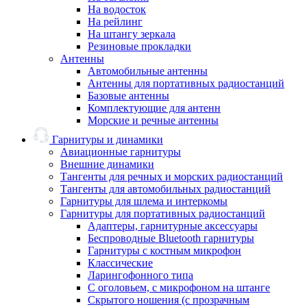
На водосток
На рейлинг
На штангу зеркала
Резиновые прокладки
Антенны
Автомобильные антенны
Антенны для портативных радиостанций
Базовые антенны
Комплектующие для антенн
Морские и речные антенны
Гарнитуры и динамики
Авиационные гарнитуры
Внешние динамики
Тангенты для речных и морских радиостанций
Тангенты для автомобильных радиостанций
Гарнитуры для шлема и интеркомы
Гарнитуры для портативных радиостанций
Адаптеры, гарнитурные аксессуары
Беспроводные Bluetooth гарнитуры
Гарнитуры с костным микрофон
Классические
Ларингофонного типа
С оголовьем, с микрофоном на штанге
Скрытого ношения (с прозрачным