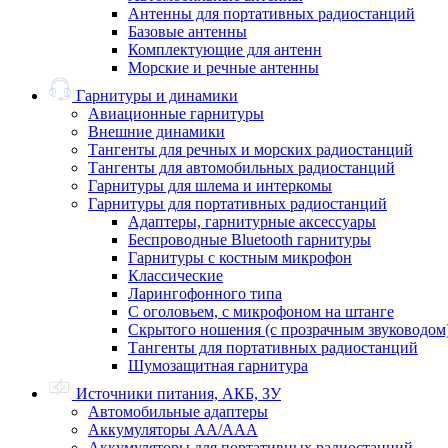
Антенны для портативных радиостанций
Базовые антенны
Комплектующие для антенн
Морские и речные антенны
Гарнитуры и динамики
Авиационные гарнитуры
Внешние динамики
Тангенты для речных и морских радиостанций
Тангенты для автомобильных радиостанций
Гарнитуры для шлема и интеркомы
Гарнитуры для портативных радиостанций
Адаптеры, гарнитурные аксессуары
Беспроводные Bluetooth гарнитуры
Гарнитуры с костным микрофон
Классические
Ларингофонного типа
С оголовьем, с микрофоном на штанге
Скрытого ношения (с прозрачным звуководом
Тангенты для портативных радиостанций
Шумозащитная гарнитура
Источники питания, АКБ, ЗУ
Автомобильные адаптеры
Аккумуляторы АА/ААА
Аккумуляторы для портативных радиостанций