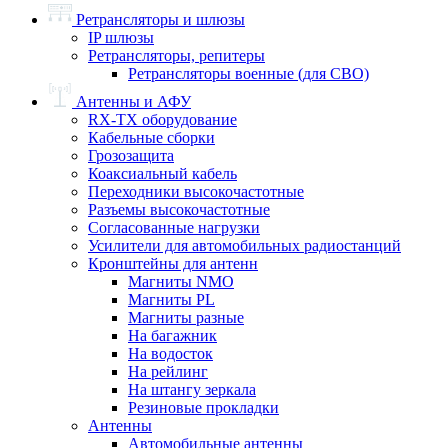
Ретрансляторы и шлюзы
IP шлюзы
Ретрансляторы, репитеры
Ретрансляторы военные (для СВО)
Антенны и АФУ
RX-TX оборудование
Кабельные сборки
Грозозащита
Коаксиальный кабель
Переходники высокочастотные
Разъемы высокочастотные
Согласованные нагрузки
Усилители для автомобильных радиостанций
Кронштейны для антенн
Магниты NMO
Магниты PL
Магниты разные
На багажник
На водосток
На рейлинг
На штангу зеркала
Резиновые прокладки
Антенны
Автомобильные антенны