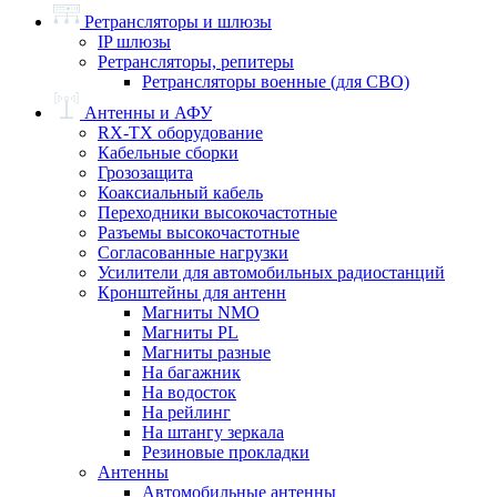
Ретрансляторы и шлюзы
IP шлюзы
Ретрансляторы, репитеры
Ретрансляторы военные (для СВО)
Антенны и АФУ
RX-TX оборудование
Кабельные сборки
Грозозащита
Коаксиальный кабель
Переходники высокочастотные
Разъемы высокочастотные
Согласованные нагрузки
Усилители для автомобильных радиостанций
Кронштейны для антенн
Магниты NMO
Магниты PL
Магниты разные
На багажник
На водосток
На рейлинг
На штангу зеркала
Резиновые прокладки
Антенны
Автомобильные антенны