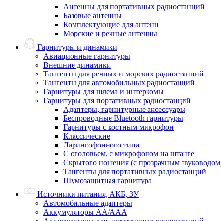
Антенны для портативных радиостанций
Базовые антенны
Комплектующие для антенн
Морские и речные антенны
Гарнитуры и динамики
Авиационные гарнитуры
Внешние динамики
Тангенты для речных и морских радиостанций
Тангенты для автомобильных радиостанций
Гарнитуры для шлема и интеркомы
Гарнитуры для портативных радиостанций
Адаптеры, гарнитурные аксессуары
Беспроводные Bluetooth гарнитуры
Гарнитуры с костным микрофон
Классические
Ларингофонного типа
С оголовьем, с микрофоном на штанге
Скрытого ношения (с прозрачным звуководом
Тангенты для портативных радиостанций
Шумозащитная гарнитура
Источники питания, АКБ, ЗУ
Автомобильные адаптеры
Аккумуляторы АА/ААА
Аккумуляторы для портативных радиостанций