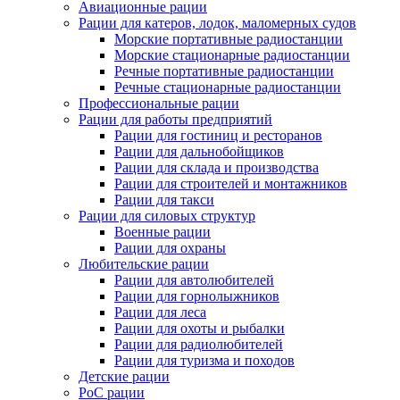
Авиационные рации
Рации для катеров, лодок, маломерных судов
Морские портативные радиостанции
Морские стационарные радиостанции
Речные портативные радиостанции
Речные стационарные радиостанции
Профессиональные рации
Рации для работы предприятий
Рации для гостиниц и ресторанов
Рации для дальнобойщиков
Рации для склада и производства
Рации для строителей и монтажников
Рации для такси
Рации для силовых структур
Военные рации
Рации для охраны
Любительские рации
Рации для автолюбителей
Рации для горнолыжников
Рации для леса
Рации для охоты и рыбалки
Рации для радиолюбителей
Рации для туризма и походов
Детские рации
PoC рации