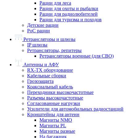
Рации для леса
Рации для охоты и рыбалки
Рации для радиолюбителей
Рации для туризма и походов
Детские рации
PoC рации
Ретрансляторы и шлюзы
IP шлюзы
Ретрансляторы, репитеры
Ретрансляторы военные (для СВО)
Антенны и АФУ
RX-TX оборудование
Кабельные сборки
Грозозащита
Коаксиальный кабель
Переходники высокочастотные
Разъемы высокочастотные
Согласованные нагрузки
Усилители для автомобильных радиостанций
Кронштейны для антенн
Магниты NMO
Магниты PL
Магниты разные
На багажник