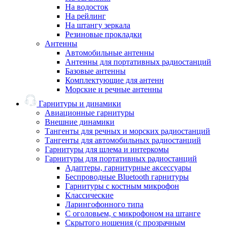
На водосток
На рейлинг
На штангу зеркала
Резиновые прокладки
Антенны
Автомобильные антенны
Антенны для портативных радиостанций
Базовые антенны
Комплектующие для антенн
Морские и речные антенны
Гарнитуры и динамики
Авиационные гарнитуры
Внешние динамики
Тангенты для речных и морских радиостанций
Тангенты для автомобильных радиостанций
Гарнитуры для шлема и интеркомы
Гарнитуры для портативных радиостанций
Адаптеры, гарнитурные аксессуары
Беспроводные Bluetooth гарнитуры
Гарнитуры с костным микрофон
Классические
Ларингофонного типа
С оголовьем, с микрофоном на штанге
Скрытого ношения (с прозрачным