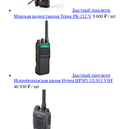
Быстрый просмотр
Морская радиостанция Терек РК-212 V
9 600 ₽
/ шт
Быстрый просмотр
Искробезопасная рация Hytera HP505 UL913 VHF
46 930 ₽
/ шт