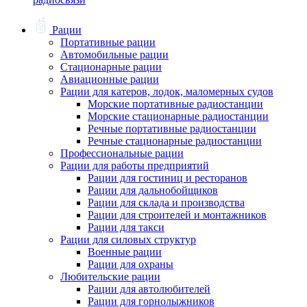
Рации
Портативные рации
Автомобильные рации
Стационарные рации
Авиационные рации
Рации для катеров, лодок, маломерных судов
Морские портативные радиостанции
Морские стационарные радиостанции
Речные портативные радиостанции
Речные стационарные радиостанции
Профессиональные рации
Рации для работы предприятий
Рации для гостиниц и ресторанов
Рации для дальнобойщиков
Рации для склада и производства
Рации для строителей и монтажников
Рации для такси
Рации для силовых структур
Военные рации
Рации для охраны
Любительские рации
Рации для автолюбителей
Рации для горнолыжников