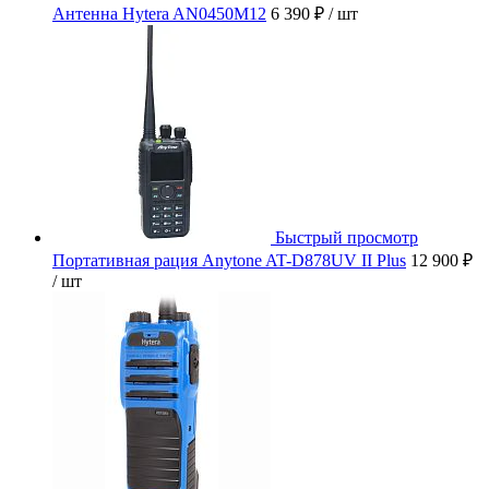
Антенна Hytera AN0450M12
6 390 ₽
/ шт
Быстрый просмотр
Портативная рация Anytone AT-D878UV II Plus
12 900 ₽
/ шт