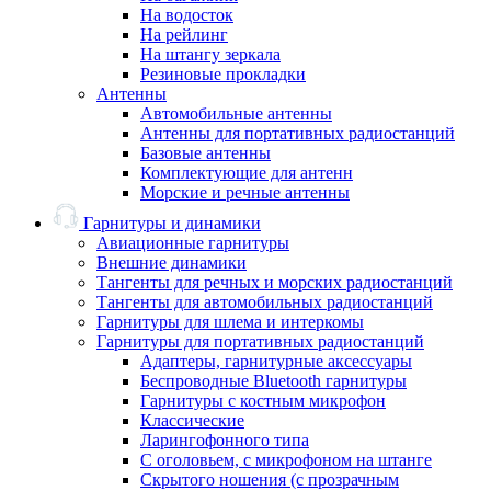
На водосток
На рейлинг
На штангу зеркала
Резиновые прокладки
Антенны
Автомобильные антенны
Антенны для портативных радиостанций
Базовые антенны
Комплектующие для антенн
Морские и речные антенны
Гарнитуры и динамики
Авиационные гарнитуры
Внешние динамики
Тангенты для речных и морских радиостанций
Тангенты для автомобильных радиостанций
Гарнитуры для шлема и интеркомы
Гарнитуры для портативных радиостанций
Адаптеры, гарнитурные аксессуары
Беспроводные Bluetooth гарнитуры
Гарнитуры с костным микрофон
Классические
Ларингофонного типа
С оголовьем, с микрофоном на штанге
Скрытого ношения (с прозрачным