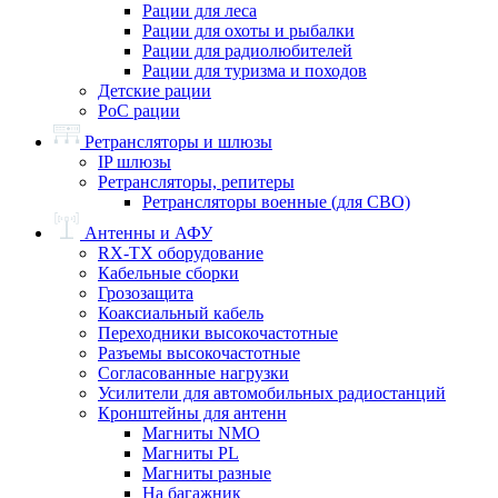
Рации для леса
Рации для охоты и рыбалки
Рации для радиолюбителей
Рации для туризма и походов
Детские рации
PoC рации
Ретрансляторы и шлюзы
IP шлюзы
Ретрансляторы, репитеры
Ретрансляторы военные (для СВО)
Антенны и АФУ
RX-TX оборудование
Кабельные сборки
Грозозащита
Коаксиальный кабель
Переходники высокочастотные
Разъемы высокочастотные
Согласованные нагрузки
Усилители для автомобильных радиостанций
Кронштейны для антенн
Магниты NMO
Магниты PL
Магниты разные
На багажник