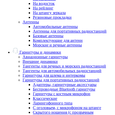
На водосток
На рейлинг
На штангу зеркала
Резиновые прокладки
Антенны
Автомобильные антенны
Антенны для портативных радиостанций
Базовые антенны
Комплектующие для антенн
Морские и речные антенны
Гарнитуры и динамики
Авиационные гарнитуры
Внешние динамики
Тангенты для речных и морских радиостанций
Тангенты для автомобильных радиостанций
Гарнитуры для шлема и интеркомы
Гарнитуры для портативных радиостанций
Адаптеры, гарнитурные аксессуары
Беспроводные Bluetooth гарнитуры
Гарнитуры с костным микрофон
Классические
Ларингофонного типа
С оголовьем, с микрофоном на штанге
Скрытого ношения (с прозрачным