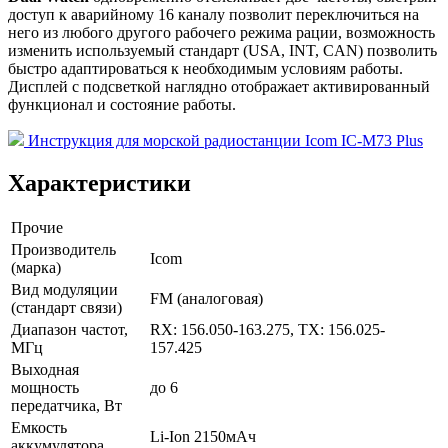
доступ к аварийному 16 каналу позволит переключиться на
него из любого другого рабочего режима рации, возможность
изменить используемый стандарт (USA, INT, CAN) позволить
быстро адаптироваться к необходимым условиям работы.
Дисплей с подсветкой наглядно отображает активированный
функционал и состояние работы.
Инструкция для морской радиостанции Icom IC-M73 Plus
Характеристики
Прочие
Производитель
Icom
(марка)
Вид модуляции
FM (аналоговая)
(стандарт связи)
Диапазон частот,
RX: 156.050-163.275, TX: 156.025-
МГц
157.425
Выходная
мощность
до 6
передатчика, Вт
Емкость
Li-Ion 2150мАч
аккумулятора