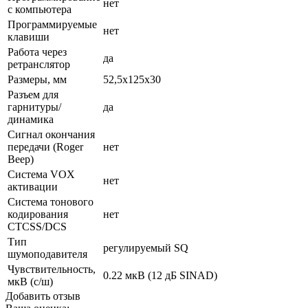
нет
с компьютера
Программируемые
нет
клавиши
Работа через
да
ретранслятор
Размеры, мм
52,5x125x30
Разъем для
гарнитуры/
да
динамика
Сигнал окончания
передачи (Roger
нет
Beep)
Система VOX
нет
активации
Система тонового
кодирования
нет
CTCSS/DCS
Тип
регулируемый SQ
шумоподавителя
Чувствительность,
0.22 мкВ (12 дБ SINAD)
мкВ (с/ш)
Добавить отзыв