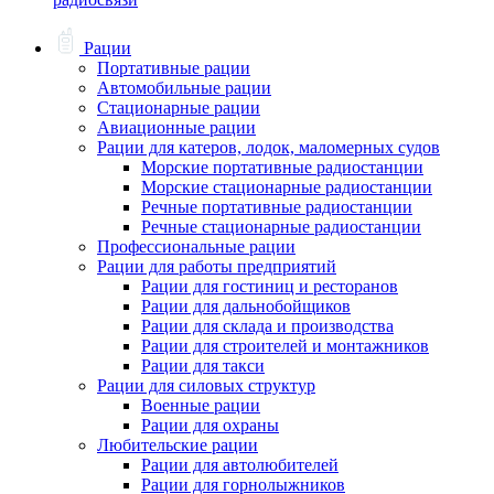
Рации
Портативные рации
Автомобильные рации
Стационарные рации
Авиационные рации
Рации для катеров, лодок, маломерных судов
Морские портативные радиостанции
Морские стационарные радиостанции
Речные портативные радиостанции
Речные стационарные радиостанции
Профессиональные рации
Рации для работы предприятий
Рации для гостиниц и ресторанов
Рации для дальнобойщиков
Рации для склада и производства
Рации для строителей и монтажников
Рации для такси
Рации для силовых структур
Военные рации
Рации для охраны
Любительские рации
Рации для автолюбителей
Рации для горнолыжников