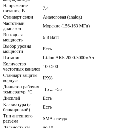
Напряжение
7,4
питания, В
Стандарт связи
Аналоговая (analog)
Частотный
Морские (156-163 МГц)
диапазон
Выходная
6-8 Ватт
мощность
Выбор уровня
Есть
мощности
Питание
Li-Ion АКБ 2000-3000мАч
Количество
100-500
частотных каналов
Стандарт защиты
IPX8
корпуса
Диапазон рабочих
-15 ... +55
температур, °С
Дисплей
Есть
Клавиатура (с
Есть
блокировкой)
Тип антенного
SMA-гнездо
разъёма
Дальность км
до 10