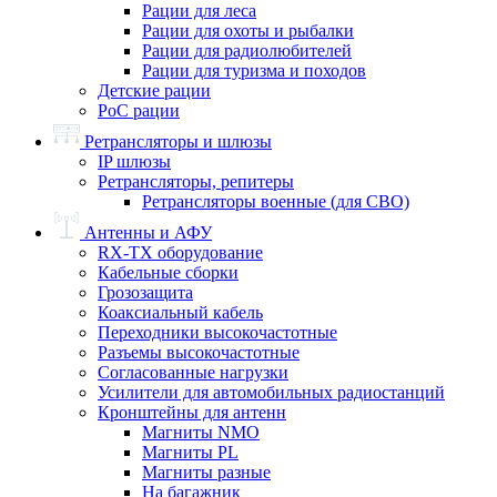
Рации для леса
Рации для охоты и рыбалки
Рации для радиолюбителей
Рации для туризма и походов
Детские рации
PoC рации
Ретрансляторы и шлюзы
IP шлюзы
Ретрансляторы, репитеры
Ретрансляторы военные (для СВО)
Антенны и АФУ
RX-TX оборудование
Кабельные сборки
Грозозащита
Коаксиальный кабель
Переходники высокочастотные
Разъемы высокочастотные
Согласованные нагрузки
Усилители для автомобильных радиостанций
Кронштейны для антенн
Магниты NMO
Магниты PL
Магниты разные
На багажник