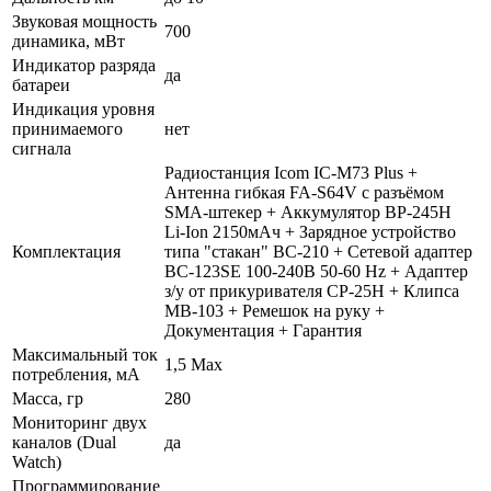
Звуковая мощность
700
динамика, мВт
Индикатор разряда
да
батареи
Индикация уровня
принимаемого
нет
сигнала
Радиостанция Icom IC-M73 Plus +
Антенна гибкая FA-S64V с разъёмом
SMA-штекер + Аккумулятор BP-245H
Li-Ion 2150мАч + Зарядное устройство
Комплектация
типа "стакан" BC-210 + Сетевой адаптер
BC-123SE 100-240В 50-60 Hz + Адаптер
з/у от прикуривателя CP-25H + Клипса
MB-103 + Ремешок на руку +
Документация + Гарантия
Максимальный ток
1,5 Max
потребления, мА
Масса, гр
280
Мониторинг двух
каналов (Dual
да
Watch)
Программирование