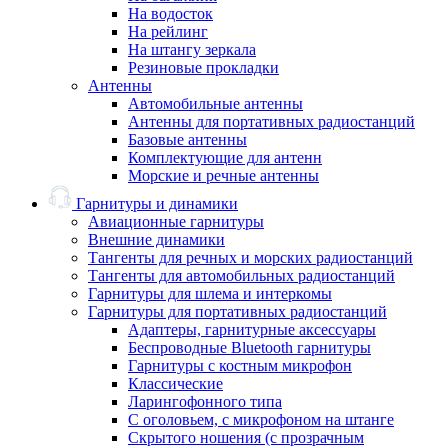
На водосток
На рейлинг
На штангу зеркала
Резиновые прокладки
Антенны
Автомобильные антенны
Антенны для портативных радиостанций
Базовые антенны
Комплектующие для антенн
Морские и речные антенны
Гарнитуры и динамики
Авиационные гарнитуры
Внешние динамики
Тангенты для речных и морских радиостанций
Тангенты для автомобильных радиостанций
Гарнитуры для шлема и интеркомы
Гарнитуры для портативных радиостанций
Адаптеры, гарнитурные аксессуары
Беспроводные Bluetooth гарнитуры
Гарнитуры с костным микрофон
Классические
Ларингофонного типа
С оголовьем, с микрофоном на штанге
Скрытого ношения (с прозрачным