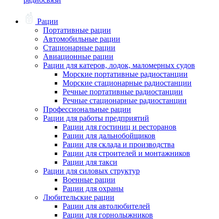
Рации
Портативные рации
Автомобильные рации
Стационарные рации
Авиационные рации
Рации для катеров, лодок, маломерных судов
Морские портативные радиостанции
Морские стационарные радиостанции
Речные портативные радиостанции
Речные стационарные радиостанции
Профессиональные рации
Рации для работы предприятий
Рации для гостиниц и ресторанов
Рации для дальнобойщиков
Рации для склада и производства
Рации для строителей и монтажников
Рации для такси
Рации для силовых структур
Военные рации
Рации для охраны
Любительские рации
Рации для автолюбителей
Рации для горнолыжников