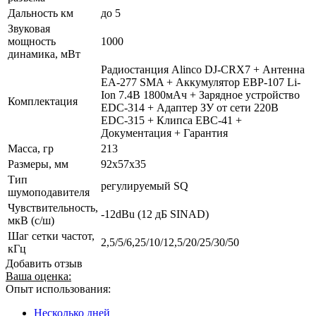
Дальность км
до 5
Звуковая
мощность
1000
динамика, мВт
Радиостанция Alinco DJ-CRX7 + Антенна
EA-277 SMA + Аккумулятор EBP-107 Li-
Ion 7.4В 1800мАч + Зарядное устройство
Комплектация
EDC-314 + Адаптер ЗУ от сети 220В
EDC-315 + Клипса EBC-41 +
Документация + Гарантия
Масса, гр
213
Размеры, мм
92х57x35
Тип
регулируемый SQ
шумоподавителя
Чувствительность,
-12dBu (12 дБ SINAD)
мкВ (с/ш)
Шаг сетки частот,
2,5/5/6,25/10/12,5/20/25/30/50
кГц
Добавить отзыв
Ваша оценка:
Опыт использования:
Несколько дней