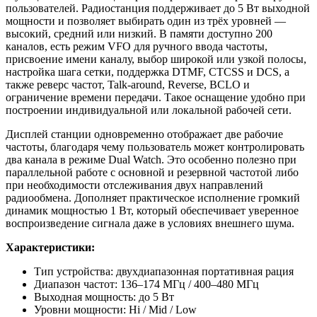
пользователей. Радиостанция поддерживает до 5 Вт выходной
мощности и позволяет выбирать один из трёх уровней —
высокий, средний или низкий. В памяти доступно 200
каналов, есть режим VFO для ручного ввода частоты,
присвоение имени каналу, выбор широкой или узкой полосы,
настройка шага сетки, поддержка DTMF, CTCSS и DCS, а
также реверс частот, Talk-around, Reverse, BCLO и
ограничение времени передачи. Такое оснащение удобно при
построении индивидуальной или локальной рабочей сети.
Дисплей станции одновременно отображает две рабочие
частоты, благодаря чему пользователь может контролировать
два канала в режиме Dual Watch. Это особенно полезно при
параллельной работе с основной и резервной частотой либо
при необходимости отслеживания двух направлений
радиообмена. Дополняет практическое исполнение громкий
динамик мощностью 1 Вт, который обеспечивает уверенное
воспроизведение сигнала даже в условиях внешнего шума.
Характеристики:
Тип устройства: двухдиапазонная портативная рация
Диапазон частот: 136–174 МГц / 400–480 МГц
Выходная мощность: до 5 Вт
Уровни мощности: Hi / Mid / Low