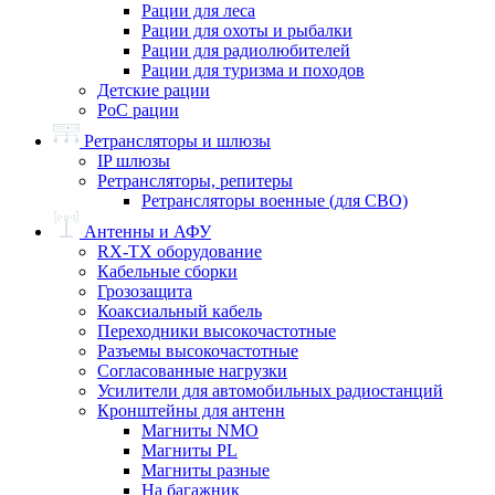
Рации для леса
Рации для охоты и рыбалки
Рации для радиолюбителей
Рации для туризма и походов
Детские рации
PoC рации
Ретрансляторы и шлюзы
IP шлюзы
Ретрансляторы, репитеры
Ретрансляторы военные (для СВО)
Антенны и АФУ
RX-TX оборудование
Кабельные сборки
Грозозащита
Коаксиальный кабель
Переходники высокочастотные
Разъемы высокочастотные
Согласованные нагрузки
Усилители для автомобильных радиостанций
Кронштейны для антенн
Магниты NMO
Магниты PL
Магниты разные
На багажник