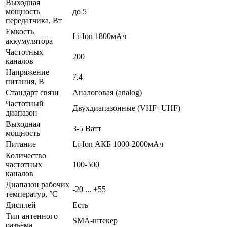
Выходная
мощность
до 5
передатчика, Вт
Емкость
Li-Ion 1800мАч
аккумулятора
Частотных
200
каналов
Напряжение
7.4
питания, В
Стандарт связи
Аналоговая (analog)
Частотный
Двухдиапазонные (VHF+UHF)
диапазон
Выходная
3-5 Ватт
мощность
Питание
Li-Ion АКБ 1000-2000мАч
Количество
частотных
100-500
каналов
Диапазон рабочих
-20 ... +55
температур, °С
Дисплей
Есть
Тип антенного
SMA-штекер
разъёма