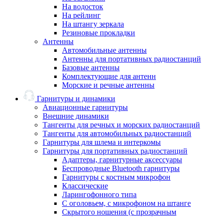
На водосток
На рейлинг
На штангу зеркала
Резиновые прокладки
Антенны
Автомобильные антенны
Антенны для портативных радиостанций
Базовые антенны
Комплектующие для антенн
Морские и речные антенны
Гарнитуры и динамики
Авиационные гарнитуры
Внешние динамики
Тангенты для речных и морских радиостанций
Тангенты для автомобильных радиостанций
Гарнитуры для шлема и интеркомы
Гарнитуры для портативных радиостанций
Адаптеры, гарнитурные аксессуары
Беспроводные Bluetooth гарнитуры
Гарнитуры с костным микрофон
Классические
Ларингофонного типа
С оголовьем, с микрофоном на штанге
Скрытого ношения (с прозрачным