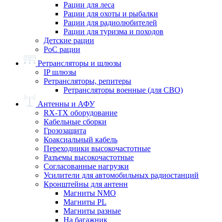
Рации для леса
Рации для охоты и рыбалки
Рации для радиолюбителей
Рации для туризма и походов
Детские рации
PoC рации
Ретрансляторы и шлюзы
IP шлюзы
Ретрансляторы, репитеры
Ретрансляторы военные (для СВО)
Антенны и АФУ
RX-TX оборудование
Кабельные сборки
Грозозащита
Коаксиальный кабель
Переходники высокочастотные
Разъемы высокочастотные
Согласованные нагрузки
Усилители для автомобильных радиостанций
Кронштейны для антенн
Магниты NMO
Магниты PL
Магниты разные
На багажник