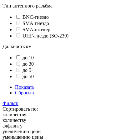
Тип антенного разъёма
BNC-гнездо
SMA-гнездо
SMA-штекер
UHF-гнездо (SO-239)
Дальность км
до 10
до 30
до 5
до 50
Показать
Сбросить
Фильтр
Сортировать по:
количеству
количеству
алфавиту
увеличению цены
уменьшению цены