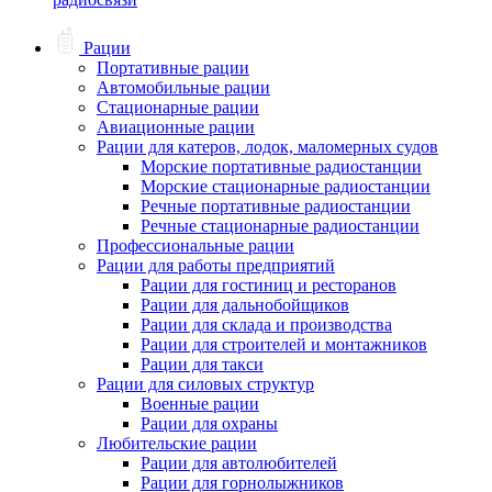
Рации
Портативные рации
Автомобильные рации
Стационарные рации
Авиационные рации
Рации для катеров, лодок, маломерных судов
Морские портативные радиостанции
Морские стационарные радиостанции
Речные портативные радиостанции
Речные стационарные радиостанции
Профессиональные рации
Рации для работы предприятий
Рации для гостиниц и ресторанов
Рации для дальнобойщиков
Рации для склада и производства
Рации для строителей и монтажников
Рации для такси
Рации для силовых структур
Военные рации
Рации для охраны
Любительские рации
Рации для автолюбителей
Рации для горнолыжников