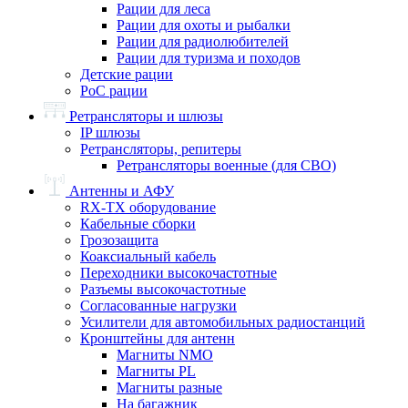
Рации для леса
Рации для охоты и рыбалки
Рации для радиолюбителей
Рации для туризма и походов
Детские рации
PoC рации
Ретрансляторы и шлюзы
IP шлюзы
Ретрансляторы, репитеры
Ретрансляторы военные (для СВО)
Антенны и АФУ
RX-TX оборудование
Кабельные сборки
Грозозащита
Коаксиальный кабель
Переходники высокочастотные
Разъемы высокочастотные
Согласованные нагрузки
Усилители для автомобильных радиостанций
Кронштейны для антенн
Магниты NMO
Магниты PL
Магниты разные
На багажник