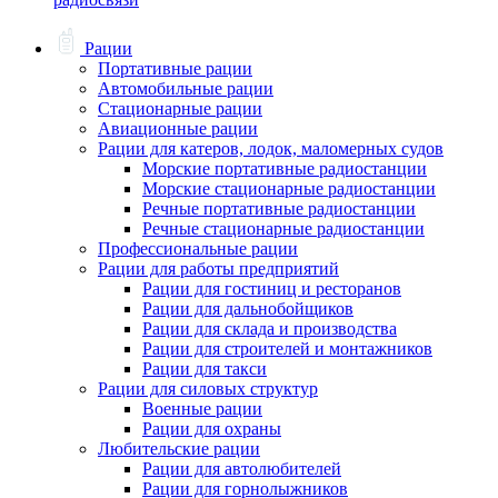
Рации
Портативные рации
Автомобильные рации
Стационарные рации
Авиационные рации
Рации для катеров, лодок, маломерных судов
Морские портативные радиостанции
Морские стационарные радиостанции
Речные портативные радиостанции
Речные стационарные радиостанции
Профессиональные рации
Рации для работы предприятий
Рации для гостиниц и ресторанов
Рации для дальнобойщиков
Рации для склада и производства
Рации для строителей и монтажников
Рации для такси
Рации для силовых структур
Военные рации
Рации для охраны
Любительские рации
Рации для автолюбителей
Рации для горнолыжников