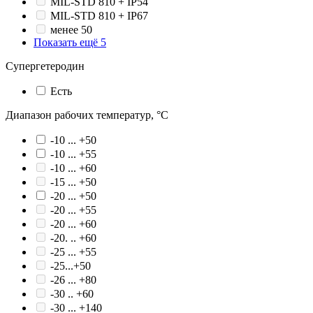
MIL-STD 810 + IP54
MIL-STD 810 + IP67
менее 50
Показать ещё 5
Супергетеродин
Есть
Диапазон рабочих температур, °С
-10 ... +50
-10 ... +55
-10 ... +60
-15 ... +50
-20 ... +50
-20 ... +55
-20 ... +60
-20. .. +60
-25 ... +55
-25...+50
-26 ... +80
-30 .. +60
-30 ... +140