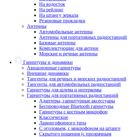
На водосток
На рейлинг
На штангу зеркала
Резиновые прокладки
Антенны
Автомобильные антенны
Антенны для портативных радиостанций
Базовые антенны
Комплектующие для антенн
Морские и речные антенны
Гарнитуры и динамики
Авиационные гарнитуры
Внешние динамики
Тангенты для речных и морских радиостанций
Тангенты для автомобильных радиостанций
Гарнитуры для шлема и интеркомы
Гарнитуры для портативных радиостанций
Адаптеры, гарнитурные аксессуары
Беспроводные Bluetooth гарнитуры
Гарнитуры с костным микрофон
Классические
Ларингофонного типа
С оголовьем, с микрофоном на штанге
Скрытого ношения (с прозрачным