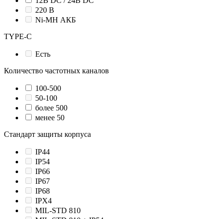
12В DC / 24В DC
220 В
Ni-MH АКБ
TYPE-C
Есть
Количество частотных каналов
100-500
50-100
более 500
менее 50
Стандарт защиты корпуса
IP44
IP54
IP66
IP67
IP68
IPX4
MIL-STD 810