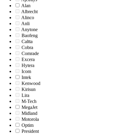
Alan
Albrecht
Alinco
Anli
Anytone
Baofeng
Caltta
Cobra
Comrade
Excera
Hytera
Icom
Intek
Kenwood
Kirisun
Lira
M-Tech
MegaJet
Midland
Motorola
Optim
President