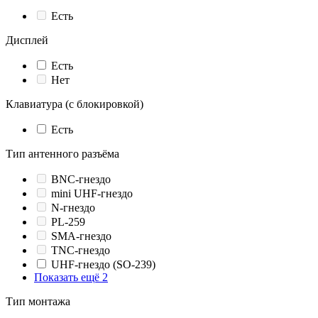
Есть
Дисплей
Есть
Нет
Клавиатура (с блокировкой)
Есть
Тип антенного разъёма
BNC-гнездо
mini UHF-гнездо
N-гнездо
PL-259
SMA-гнездо
TNC-гнездо
UHF-гнездо (SO-239)
Показать ещё 2
Тип монтажа