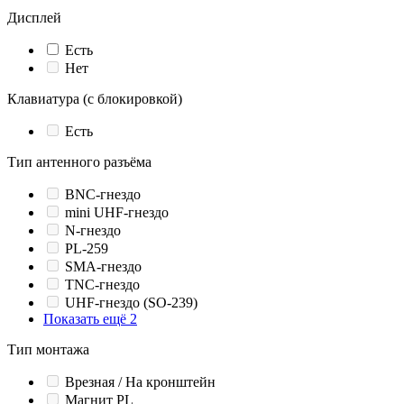
Дисплей
Есть
Нет
Клавиатура (с блокировкой)
Есть
Тип антенного разъёма
BNC-гнездо
mini UHF-гнездо
N-гнездо
PL-259
SMA-гнездо
TNC-гнездо
UHF-гнездо (SO-239)
Показать ещё 2
Тип монтажа
Врезная / На кронштейн
Магнит PL