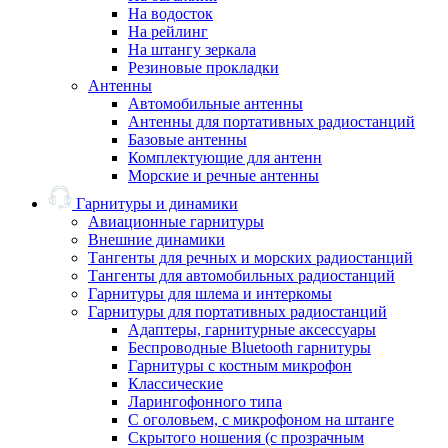
На водосток
На рейлинг
На штангу зеркала
Резиновые прокладки
Антенны
Автомобильные антенны
Антенны для портативных радиостанций
Базовые антенны
Комплектующие для антенн
Морские и речные антенны
Гарнитуры и динамики
Авиационные гарнитуры
Внешние динамики
Тангенты для речных и морских радиостанций
Тангенты для автомобильных радиостанций
Гарнитуры для шлема и интеркомы
Гарнитуры для портативных радиостанций
Адаптеры, гарнитурные аксессуары
Беспроводные Bluetooth гарнитуры
Гарнитуры с костным микрофон
Классические
Ларингофонного типа
С оголовьем, с микрофоном на штанге
Скрытого ношения (с прозрачным