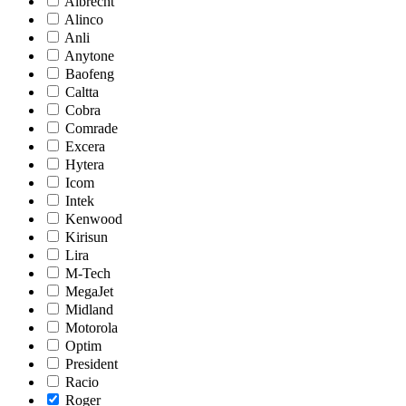
Albrecht
Alinco
Anli
Anytone
Baofeng
Caltta
Cobra
Comrade
Excera
Hytera
Icom
Intek
Kenwood
Kirisun
Lira
M-Tech
MegaJet
Midland
Motorola
Optim
President
Racio
Roger