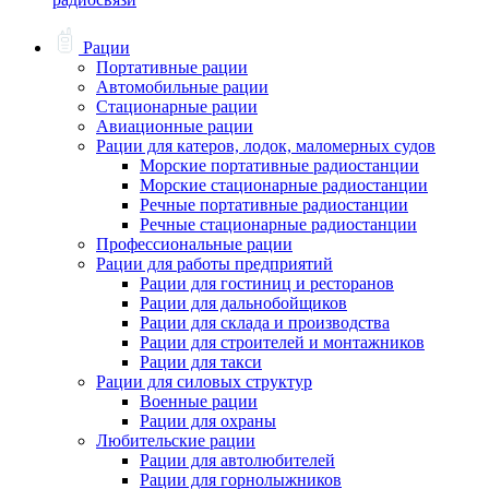
Рации
Портативные рации
Автомобильные рации
Стационарные рации
Авиационные рации
Рации для катеров, лодок, маломерных судов
Морские портативные радиостанции
Морские стационарные радиостанции
Речные портативные радиостанции
Речные стационарные радиостанции
Профессиональные рации
Рации для работы предприятий
Рации для гостиниц и ресторанов
Рации для дальнобойщиков
Рации для склада и производства
Рации для строителей и монтажников
Рации для такси
Рации для силовых структур
Военные рации
Рации для охраны
Любительские рации
Рации для автолюбителей
Рации для горнолыжников