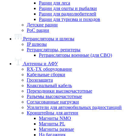
Рации для леса
Рации для охоты и рыбалки
Рации для радиолюбителей
Рации для туризма и походов
Детские рации
PoC рации
Ретрансляторы и шлюзы
IP шлюзы
Ретрансляторы, репитеры
Ретрансляторы военные (для СВО)
Антенны и АФУ
RX-TX оборудование
Кабельные сборки
Грозозащита
Коаксиальный кабель
Переходники высокочастотные
Разъемы высокочастотные
Согласованные нагрузки
Усилители для автомобильных радиостанций
Кронштейны для антенн
Магниты NMO
Магниты PL
Магниты разные
На багажник