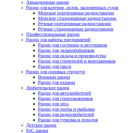
Авиационные рации
Рации для катеров, лодок, маломерных судов
Морские портативные радиостанции
Морские стационарные радиостанции
Речные портативные радиостанции
Речные стационарные радиостанции
Профессиональные рации
Рации для работы предприятий
Рации для гостиниц и ресторанов
Рации для дальнобойщиков
Рации для склада и производства
Рации для строителей и монтажников
Рации для такси
Рации для силовых структур
Военные рации
Рации для охраны
Любительские рации
Рации для автолюбителей
Рации для горнолыжников
Рации для леса
Рации для охоты и рыбалки
Рации для радиолюбителей
Рации для туризма и походов
Детские рации
PoC рации