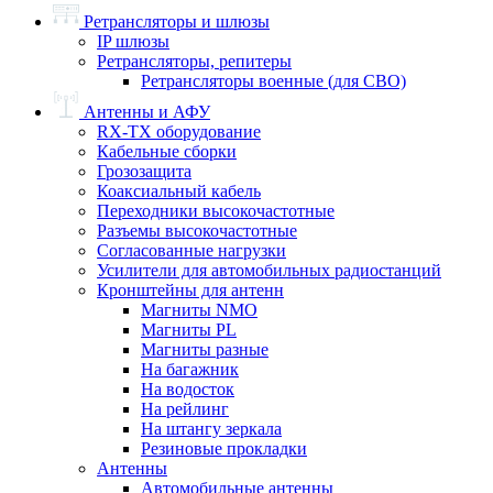
Ретрансляторы и шлюзы
IP шлюзы
Ретрансляторы, репитеры
Ретрансляторы военные (для СВО)
Антенны и АФУ
RX-TX оборудование
Кабельные сборки
Грозозащита
Коаксиальный кабель
Переходники высокочастотные
Разъемы высокочастотные
Согласованные нагрузки
Усилители для автомобильных радиостанций
Кронштейны для антенн
Магниты NMO
Магниты PL
Магниты разные
На багажник
На водосток
На рейлинг
На штангу зеркала
Резиновые прокладки
Антенны
Автомобильные антенны