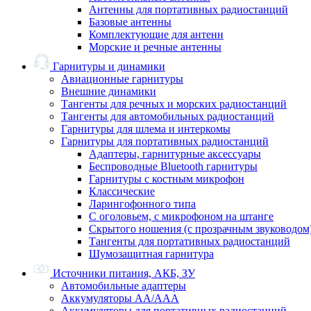
Антенны для портативных радиостанций
Базовые антенны
Комплектующие для антенн
Морские и речные антенны
Гарнитуры и динамики
Авиационные гарнитуры
Внешние динамики
Тангенты для речных и морских радиостанций
Тангенты для автомобильных радиостанций
Гарнитуры для шлема и интеркомы
Гарнитуры для портативных радиостанций
Адаптеры, гарнитурные аксессуары
Беспроводные Bluetooth гарнитуры
Гарнитуры с костным микрофон
Классические
Ларингофонного типа
С оголовьем, с микрофоном на штанге
Скрытого ношения (с прозрачным звуководом
Тангенты для портативных радиостанций
Шумозащитная гарнитура
Источники питания, АКБ, ЗУ
Автомобильные адаптеры
Аккумуляторы АА/ААА
Аккумуляторы для портативных радиостанций