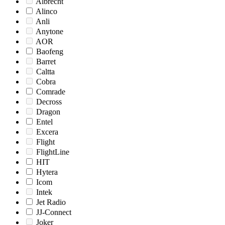
Albrecht
Alinco
Anli
Anytone
AOR
Baofeng
Barret
Caltta
Cobra
Comrade
Decross
Dragon
Entel
Excera
Flight
FlightLine
HIT
Hytera
Icom
Intek
Jet Radio
JJ-Connect
Joker