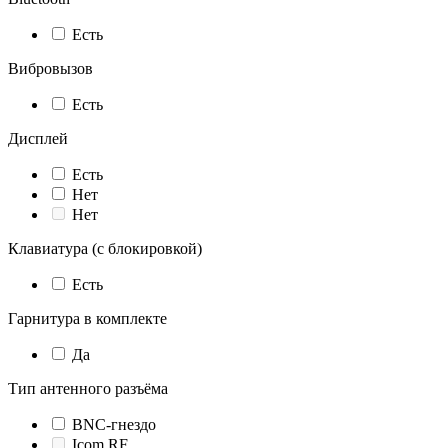
Есть
Вибровызов
Есть
Дисплей
Есть
Нет
Нет
Клавиатура (с блокировкой)
Есть
Гарнитура в комплекте
Да
Тип антенного разъёма
BNC-гнездо
Icom RF