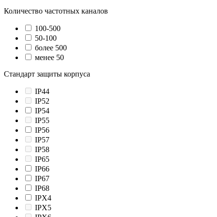
Количество частотных каналов
100-500
50-100
более 500
менее 50
Стандарт защиты корпуса
IP44
IP52
IP54
IP55
IP56
IP57
IP58
IP65
IP66
IP67
IP68
IPX4
IPX5