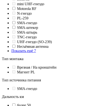
mini UHF-гнездо
Motorola RF
N-гнездо
PL-259
SMA-гнездо
SMA-штекер
SMA-штырь
TNC-гнездо
UHF-гнездо (SO-239)
Несъёмная антенна
Показать ещё 7
Тип монтажа
Врезная / На кронштейн
Магнит PL
Тип источника питания
SMA-гнездо
Дальность км
более 50