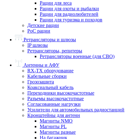
Рации для леса
Рации для охоты и рыбалки
Рации для радиолюбителей
Рации для туризма и походов
Детские рации
PoC рации
Ретрансляторы и шлюзы
IP шлюзы
Ретрансляторы, репитеры
Ретрансляторы военные (для СВО)
Антенны и АФУ
RX-TX оборудование
Кабельные сборки
Грозозащита
Коаксиальный кабель
Переходники высокочастотные
Разъемы высокочастотные
Согласованные нагрузки
Усилители для автомобильных радиостанций
Кронштейны для антенн
Магниты NMO
Магниты PL
Магниты разные
На багажник