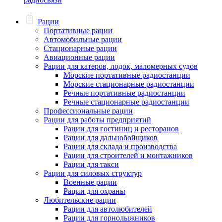
Рации
Портативные рации
Автомобильные рации
Стационарные рации
Авиационные рации
Рации для катеров, лодок, маломерных судов
Морские портативные радиостанции
Морские стационарные радиостанции
Речные портативные радиостанции
Речные стационарные радиостанции
Профессиональные рации
Рации для работы предприятий
Рации для гостиниц и ресторанов
Рации для дальнобойщиков
Рации для склада и производства
Рации для строителей и монтажников
Рации для такси
Рации для силовых структур
Военные рации
Рации для охраны
Любительские рации
Рации для автолюбителей
Рации для горнолыжников