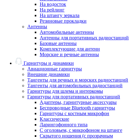
На водосток
На рейлинг
На штангу зеркала
Резиновые прокладки
Антенны
Автомобильные антенны
Антенны для портативных радиостанций
Базовые антенны
Комплектующие для антенн
Морские и речные антенны
Гарнитуры и динамики
Авиационные гарнитуры
Внешние динамики
Тангенты для речных и морских радиостанций
Тангенты для автомобильных радиостанций
Гарнитуры для шлема и интеркомы
Гарнитуры для портативных радиостанций
Адаптеры, гарнитурные аксессуары
Беспроводные Bluetooth гарнитуры
Гарнитуры с костным микрофон
Классические
Ларингофонного типа
С оголовьем, с микрофоном на штанге
Скрытого ношения (с прозрачным