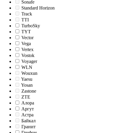
Sonafe
Standard Horizon
Track
TTI
TurboSky
TYT
Vector
Vega
Vertex
Vostok
Voyager
WLN
Wouxun
Yaesu
Yosan
Zastone
ZTE
Алора
Аргут
Астра
Байкал
Гранит
Грифон