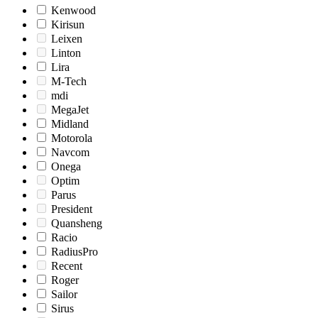
Kenwood
Kirisun
Leixen
Linton
Lira
M-Tech
mdi
MegaJet
Midland
Motorola
Navcom
Onega
Optim
Parus
President
Quansheng
Racio
RadiusPro
Recent
Roger
Sailor
Sirus