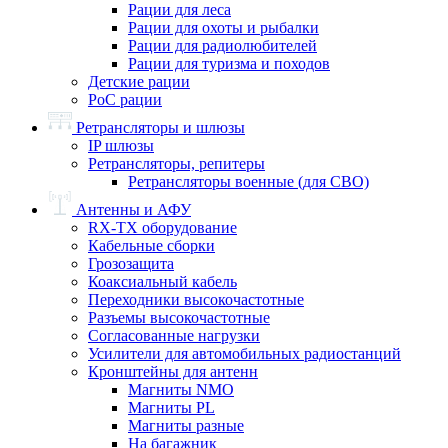
Рации для леса
Рации для охоты и рыбалки
Рации для радиолюбителей
Рации для туризма и походов
Детские рации
PoC рации
Ретрансляторы и шлюзы
IP шлюзы
Ретрансляторы, репитеры
Ретрансляторы военные (для СВО)
Антенны и АФУ
RX-TX оборудование
Кабельные сборки
Грозозащита
Коаксиальный кабель
Переходники высокочастотные
Разъемы высокочастотные
Согласованные нагрузки
Усилители для автомобильных радиостанций
Кронштейны для антенн
Магниты NMO
Магниты PL
Магниты разные
На багажник