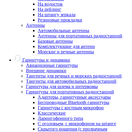
На водосток
На рейлинг
На штангу зеркала
Резиновые прокладки
Антенны
Автомобильные антенны
Антенны для портативных радиостанций
Базовые антенны
Комплектующие для антенн
Морские и речные антенны
Гарнитуры и динамики
Авиационные гарнитуры
Внешние динамики
Тангенты для речных и морских радиостанций
Тангенты для автомобильных радиостанций
Гарнитуры для шлема и интеркомы
Гарнитуры для портативных радиостанций
Адаптеры, гарнитурные аксессуары
Беспроводные Bluetooth гарнитуры
Гарнитуры с костным микрофон
Классические
Ларингофонного типа
С оголовьем, с микрофоном на штанге
Скрытого ношения (с прозрачным