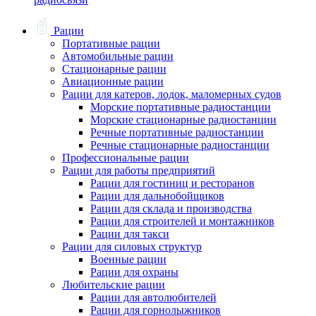
Рации
Портативные рации
Автомобильные рации
Стационарные рации
Авиационные рации
Рации для катеров, лодок, маломерных судов
Морские портативные радиостанции
Морские стационарные радиостанции
Речные портативные радиостанции
Речные стационарные радиостанции
Профессиональные рации
Рации для работы предприятий
Рации для гостиниц и ресторанов
Рации для дальнобойщиков
Рации для склада и производства
Рации для строителей и монтажников
Рации для такси
Рации для силовых структур
Военные рации
Рации для охраны
Любительские рации
Рации для автолюбителей
Рации для горнолыжников