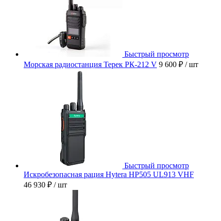
Быстрый просмотр
Морская радиостанция Терек РК-212 V
9 600 ₽
/ шт
Быстрый просмотр
Искробезопасная рация Hytera HP505 UL913 VHF
46 930 ₽
/ шт