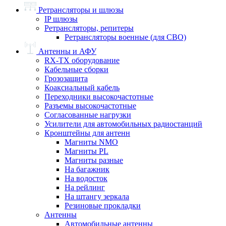
Ретрансляторы и шлюзы
IP шлюзы
Ретрансляторы, репитеры
Ретрансляторы военные (для СВО)
Антенны и АФУ
RX-TX оборудование
Кабельные сборки
Грозозащита
Коаксиальный кабель
Переходники высокочастотные
Разъемы высокочастотные
Согласованные нагрузки
Усилители для автомобильных радиостанций
Кронштейны для антенн
Магниты NMO
Магниты PL
Магниты разные
На багажник
На водосток
На рейлинг
На штангу зеркала
Резиновые прокладки
Антенны
Автомобильные антенны