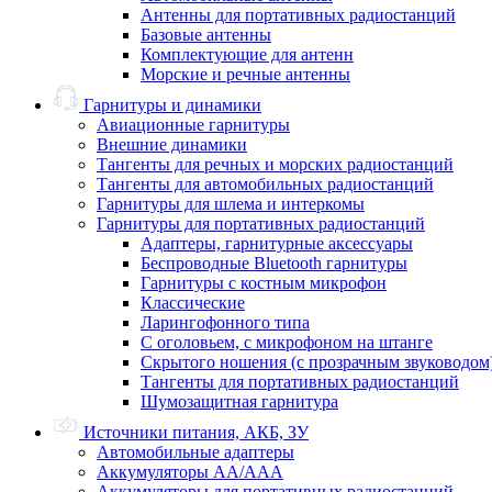
Антенны для портативных радиостанций
Базовые антенны
Комплектующие для антенн
Морские и речные антенны
Гарнитуры и динамики
Авиационные гарнитуры
Внешние динамики
Тангенты для речных и морских радиостанций
Тангенты для автомобильных радиостанций
Гарнитуры для шлема и интеркомы
Гарнитуры для портативных радиостанций
Адаптеры, гарнитурные аксессуары
Беспроводные Bluetooth гарнитуры
Гарнитуры с костным микрофон
Классические
Ларингофонного типа
С оголовьем, с микрофоном на штанге
Скрытого ношения (с прозрачным звуководом
Тангенты для портативных радиостанций
Шумозащитная гарнитура
Источники питания, АКБ, ЗУ
Автомобильные адаптеры
Аккумуляторы АА/ААА
Аккумуляторы для портативных радиостанций