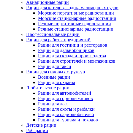
Авиационные рации
Рации для катеров, лодок, маломерных судов
Морские портативные радиостанции
Морские стационарные радиостанции
Речные портативные радиостанции
Речные стационарные радиостанции
Профессиональные рации
Рации для работы предприятий
Рации для гостиниц и ресторанов
Рации для дальнобойщиков
Рации для склада и производства
Рации для строителей и монтажников
Рации для такси
Рации для силовых структур
Военные рации
Рации для охраны
Любительские рации
Рации для автолюбителей
Рации для горнолыжников
Рации для леса
Рации для охоты и рыбалки
Рации для радиолюбителей
Рации для туризма и походов
Детские рации
PoC рации