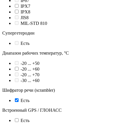
IP67
IPX7
IPX8
JIS8
MIL-STD 810
Супергетеродин
Есть
Диапазон рабочих температур, °С
-20 ... +50
-20 ... +60
-20 ... +70
-30 ... +60
Шифратор речи (scrambler)
Есть
Встроенный GPS / ГЛОНАСС
Есть