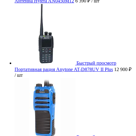
Антенна Hytera AN0450M12
6 390 ₽
/ шт
Быстрый просмотр
Портативная рация Anytone AT-D878UV II Plus
12 900 ₽
/ шт