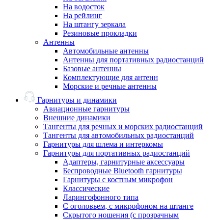
На водосток
На рейлинг
На штангу зеркала
Резиновые прокладки
Антенны
Автомобильные антенны
Антенны для портативных радиостанций
Базовые антенны
Комплектующие для антенн
Морские и речные антенны
Гарнитуры и динамики
Авиационные гарнитуры
Внешние динамики
Тангенты для речных и морских радиостанций
Тангенты для автомобильных радиостанций
Гарнитуры для шлема и интеркомы
Гарнитуры для портативных радиостанций
Адаптеры, гарнитурные аксессуары
Беспроводные Bluetooth гарнитуры
Гарнитуры с костным микрофон
Классические
Ларингофонного типа
С оголовьем, с микрофоном на штанге
Скрытого ношения (с прозрачным