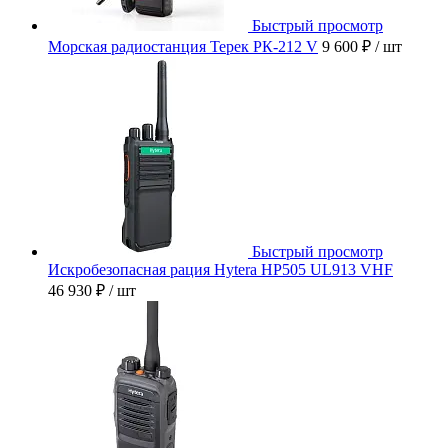
Быстрый просмотр
Морская радиостанция Терек РК-212 V
9 600 ₽
/ шт
Быстрый просмотр
Искробезопасная рация Hytera HP505 UL913 VHF
46 930 ₽
/ шт