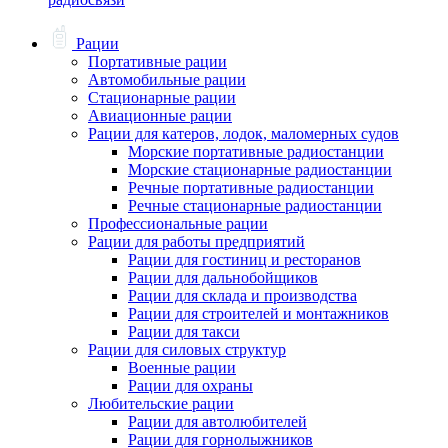
Рации
Портативные рации
Автомобильные рации
Стационарные рации
Авиационные рации
Рации для катеров, лодок, маломерных судов
Морские портативные радиостанции
Морские стационарные радиостанции
Речные портативные радиостанции
Речные стационарные радиостанции
Профессиональные рации
Рации для работы предприятий
Рации для гостиниц и ресторанов
Рации для дальнобойщиков
Рации для склада и производства
Рации для строителей и монтажников
Рации для такси
Рации для силовых структур
Военные рации
Рации для охраны
Любительские рации
Рации для автолюбителей
Рации для горнолыжников