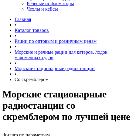
Речевые информаторы
Чехлы и кейсы
Главная
•
Каталог товаров
•
Рации по оптовым и розничным ценам
•
Морские и речные рации для катеров, лодок,
маломерных судов
•
Морские стационарные радиостанции
•
Со скремблером
Морские стационарные
радиостанции со
скремблером по лучшей цене
Фильтр по параметрам