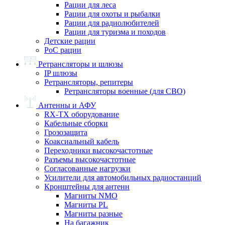
Рации для леса
Рации для охоты и рыбалки
Рации для радиолюбителей
Рации для туризма и походов
Детские рации
PoC рации
Ретрансляторы и шлюзы
IP шлюзы
Ретрансляторы, репитеры
Ретрансляторы военные (для СВО)
Антенны и АФУ
RX-TX оборудование
Кабельные сборки
Грозозащита
Коаксиальный кабель
Переходники высокочастотные
Разъемы высокочастотные
Согласованные нагрузки
Усилители для автомобильных радиостанций
Кронштейны для антенн
Магниты NMO
Магниты PL
Магниты разные
На багажник