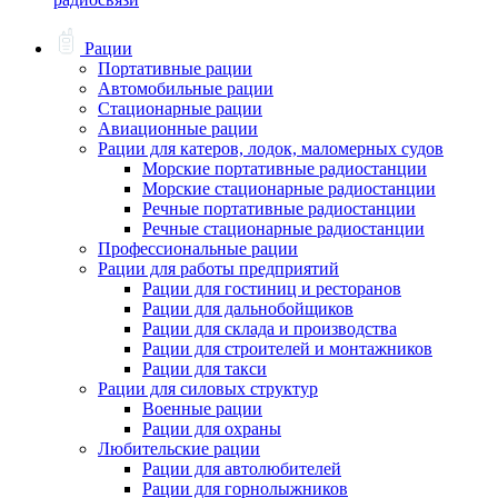
Рации
Портативные рации
Автомобильные рации
Стационарные рации
Авиационные рации
Рации для катеров, лодок, маломерных судов
Морские портативные радиостанции
Морские стационарные радиостанции
Речные портативные радиостанции
Речные стационарные радиостанции
Профессиональные рации
Рации для работы предприятий
Рации для гостиниц и ресторанов
Рации для дальнобойщиков
Рации для склада и производства
Рации для строителей и монтажников
Рации для такси
Рации для силовых структур
Военные рации
Рации для охраны
Любительские рации
Рации для автолюбителей
Рации для горнолыжников