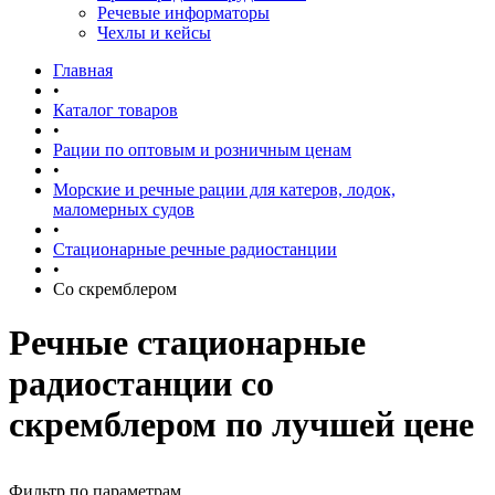
Речевые информаторы
Чехлы и кейсы
Главная
•
Каталог товаров
•
Рации по оптовым и розничным ценам
•
Морские и речные рации для катеров, лодок,
маломерных судов
•
Стационарные речные радиостанции
•
Со скремблером
Речные стационарные
радиостанции со
скремблером по лучшей цене
Фильтр по параметрам