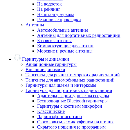
На водосток
На рейлинг
На штангу зеркала
Резиновые прокладки
Антенны
Автомобильные антенны
Антенны для портативных радиостанций
Базовые антенны
Комплектующие для антенн
Морские и речные антенны
Гарнитуры и динамики
Авиационные гарнитуры
Внешние динамики
Тангенты для речных и морских радиостанций
Тангенты для автомобильных радиостанций
Гарнитуры для шлема и интеркомы
Гарнитуры для портативных радиостанций
Адаптеры, гарнитурные аксессуары
Беспроводные Bluetooth гарнитуры
Гарнитуры с костным микрофон
Классические
Ларингофонного типа
С оголовьем, с микрофоном на штанге
Скрытого ношения (с прозрачным