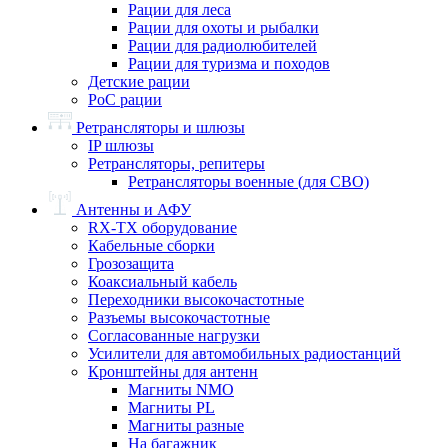
Рации для леса
Рации для охоты и рыбалки
Рации для радиолюбителей
Рации для туризма и походов
Детские рации
PoC рации
Ретрансляторы и шлюзы
IP шлюзы
Ретрансляторы, репитеры
Ретрансляторы военные (для СВО)
Антенны и АФУ
RX-TX оборудование
Кабельные сборки
Грозозащита
Коаксиальный кабель
Переходники высокочастотные
Разъемы высокочастотные
Согласованные нагрузки
Усилители для автомобильных радиостанций
Кронштейны для антенн
Магниты NMO
Магниты PL
Магниты разные
На багажник