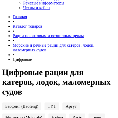
Речевые информаторы
Чехлы и кейсы
Главная
•
Каталог товаров
•
Рации по оптовым и розничным ценам
•
Морские и речные рации для катеров, лодок,
маломерных судов
•
Цифровые
Цифровые рации для
катеров, лодок, маломерных
судов
Баофенг (Baofeng)
TYT
Аргут
Моторола (Motorola)
Hytera
Racio
Терек