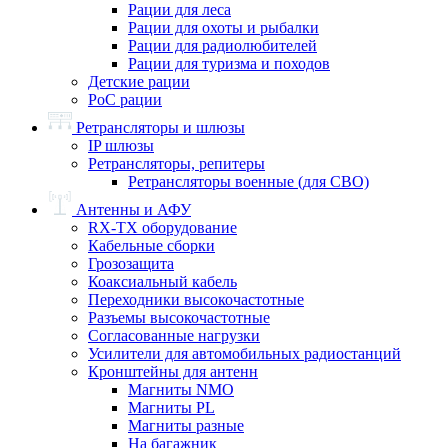
Рации для леса
Рации для охоты и рыбалки
Рации для радиолюбителей
Рации для туризма и походов
Детские рации
PoC рации
Ретрансляторы и шлюзы
IP шлюзы
Ретрансляторы, репитеры
Ретрансляторы военные (для СВО)
Антенны и АФУ
RX-TX оборудование
Кабельные сборки
Грозозащита
Коаксиальный кабель
Переходники высокочастотные
Разъемы высокочастотные
Согласованные нагрузки
Усилители для автомобильных радиостанций
Кронштейны для антенн
Магниты NMO
Магниты PL
Магниты разные
На багажник