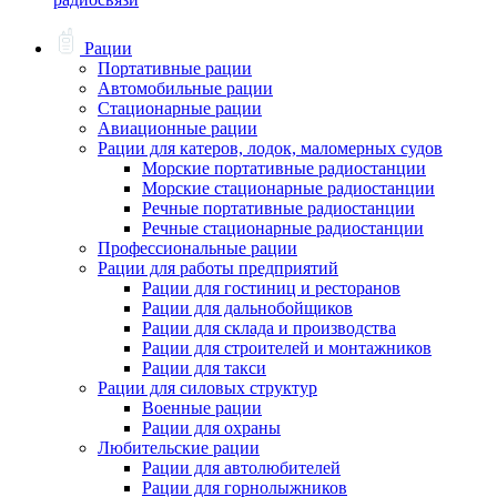
Рации
Портативные рации
Автомобильные рации
Стационарные рации
Авиационные рации
Рации для катеров, лодок, маломерных судов
Морские портативные радиостанции
Морские стационарные радиостанции
Речные портативные радиостанции
Речные стационарные радиостанции
Профессиональные рации
Рации для работы предприятий
Рации для гостиниц и ресторанов
Рации для дальнобойщиков
Рации для склада и производства
Рации для строителей и монтажников
Рации для такси
Рации для силовых структур
Военные рации
Рации для охраны
Любительские рации
Рации для автолюбителей
Рации для горнолыжников