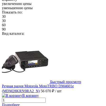
увеличению цены
уменьшению цены
Показать по:
30
30
60
90
Вид каталога:
Быстрый просмотр
Речная рация Motorola MotoTRBO DM4601e
(MDM28KRN9RA2_N)
56 070 ₽
/ шт
В корзину
Подробнее