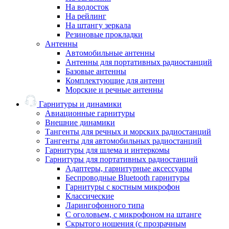
На водосток
На рейлинг
На штангу зеркала
Резиновые прокладки
Антенны
Автомобильные антенны
Антенны для портативных радиостанций
Базовые антенны
Комплектующие для антенн
Морские и речные антенны
Гарнитуры и динамики
Авиационные гарнитуры
Внешние динамики
Тангенты для речных и морских радиостанций
Тангенты для автомобильных радиостанций
Гарнитуры для шлема и интеркомы
Гарнитуры для портативных радиостанций
Адаптеры, гарнитурные аксессуары
Беспроводные Bluetooth гарнитуры
Гарнитуры с костным микрофон
Классические
Ларингофонного типа
С оголовьем, с микрофоном на штанге
Скрытого ношения (с прозрачным