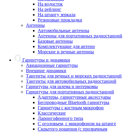
На водосток
На рейлинг
На штангу зеркала
Резиновые прокладки
Антенны
Автомобильные антенны
Антенны для портативных радиостанций
Базовые антенны
Комплектующие для антенн
Морские и речные антенны
Гарнитуры и динамики
Авиационные гарнитуры
Внешние динамики
Тангенты для речных и морских радиостанций
Тангенты для автомобильных радиостанций
Гарнитуры для шлема и интеркомы
Гарнитуры для портативных радиостанций
Адаптеры, гарнитурные аксессуары
Беспроводные Bluetooth гарнитуры
Гарнитуры с костным микрофон
Классические
Ларингофонного типа
С оголовьем, с микрофоном на штанге
Скрытого ношения (с прозрачным