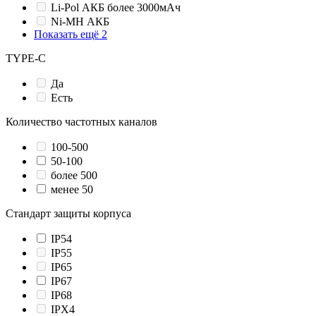
Li-Pol АКБ более 3000мАч
Ni-MH АКБ
Показать ещё 2
TYPE-C
Да
Есть
Количество частотных каналов
100-500
50-100
более 500
менее 50
Стандарт защиты корпуса
IP54
IP55
IP65
IP67
IP68
IPХ4