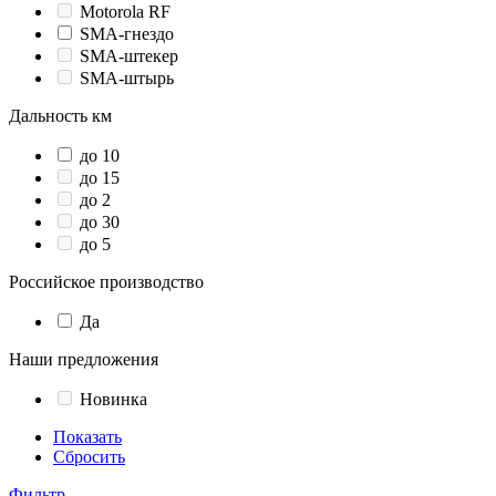
Motorola RF
SMA-гнездо
SMA-штекер
SMA-штырь
Дальность км
до 10
до 15
до 2
до 30
до 5
Российское производство
Да
Наши предложения
Новинка
Показать
Сбросить
Фильтр