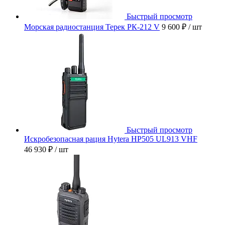
Быстрый просмотр
Морская радиостанция Терек РК-212 V
9 600 ₽
/ шт
Быстрый просмотр
Искробезопасная рация Hytera HP505 UL913 VHF
46 930 ₽
/ шт