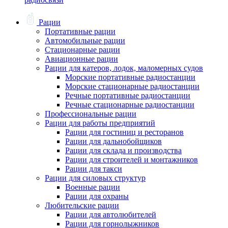
Рации
Портативные рации
Автомобильные рации
Стационарные рации
Авиационные рации
Рации для катеров, лодок, маломерных судов
Морские портативные радиостанции
Морские стационарные радиостанции
Речные портативные радиостанции
Речные стационарные радиостанции
Профессиональные рации
Рации для работы предприятий
Рации для гостиниц и ресторанов
Рации для дальнобойщиков
Рации для склада и производства
Рации для строителей и монтажников
Рации для такси
Рации для силовых структур
Военные рации
Рации для охраны
Любительские рации
Рации для автолюбителей
Рации для горнолыжников