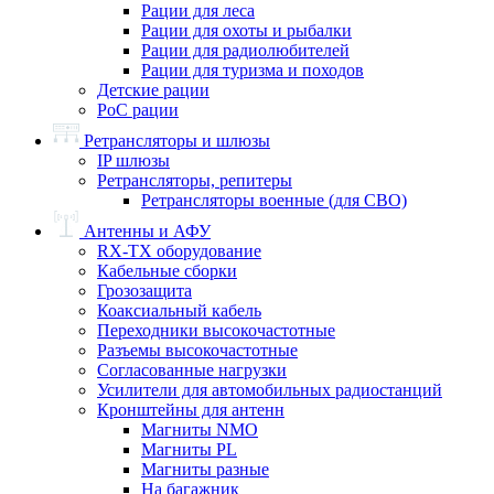
Рации для леса
Рации для охоты и рыбалки
Рации для радиолюбителей
Рации для туризма и походов
Детские рации
PoC рации
Ретрансляторы и шлюзы
IP шлюзы
Ретрансляторы, репитеры
Ретрансляторы военные (для СВО)
Антенны и АФУ
RX-TX оборудование
Кабельные сборки
Грозозащита
Коаксиальный кабель
Переходники высокочастотные
Разъемы высокочастотные
Согласованные нагрузки
Усилители для автомобильных радиостанций
Кронштейны для антенн
Магниты NMO
Магниты PL
Магниты разные
На багажник