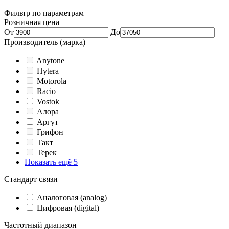
Фильтр по параметрам
Розничная цена
От
До
Производитель (марка)
Anytone
Hytera
Motorola
Racio
Vostok
Алора
Аргут
Грифон
Такт
Терек
Показать ещё 5
Стандарт связи
Аналоговая (analog)
Цифровая (digital)
Частотный диапазон