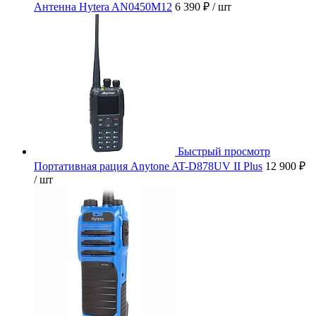
Антенна Hytera AN0450M12
6 390 ₽
/ шт
Быстрый просмотр
Портативная рация Anytone AT-D878UV II Plus
12 900 ₽
/ шт