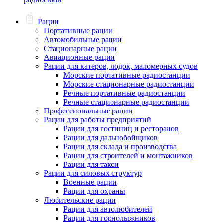
Рации
Портативные рации
Автомобильные рации
Стационарные рации
Авиационные рации
Рации для катеров, лодок, маломерных судов
Морские портативные радиостанции
Морские стационарные радиостанции
Речные портативные радиостанции
Речные стационарные радиостанции
Профессиональные рации
Рации для работы предприятий
Рации для гостиниц и ресторанов
Рации для дальнобойщиков
Рации для склада и производства
Рации для строителей и монтажников
Рации для такси
Рации для силовых структур
Военные рации
Рации для охраны
Любительские рации
Рации для автолюбителей
Рации для горнолыжников