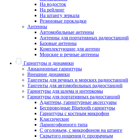
На водосток
На рейлинг
На штангу зеркала
Резиновые прокладки
Антенны
Автомобильные антенны
Антенны для портативных радиостанций
Базовые антенны
Комплектующие для антенн
Морские и речные антенны
Гарнитуры и динамики
Авиационные гарнитуры
Внешние динамики
Тангенты для речных и морских радиостанций
Тангенты для автомобильных радиостанций
Гарнитуры для шлема и интеркомы
Гарнитуры для портативных радиостанций
Адаптеры, гарнитурные аксессуары
Беспроводные Bluetooth гарнитуры
Гарнитуры с костным микрофон
Классические
Ларингофонного типа
С оголовьем, с микрофоном на штанге
Скрытого ношения (с прозрачным