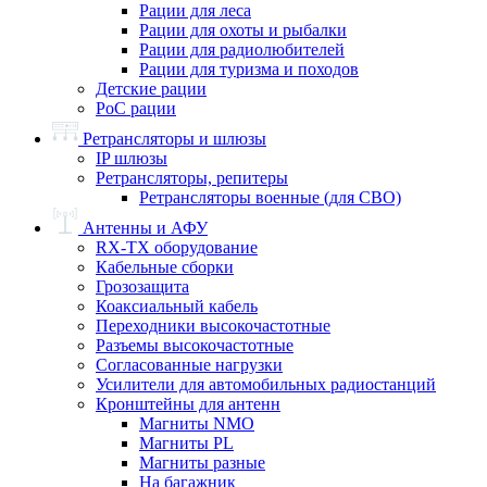
Рации для леса
Рации для охоты и рыбалки
Рации для радиолюбителей
Рации для туризма и походов
Детские рации
PoC рации
Ретрансляторы и шлюзы
IP шлюзы
Ретрансляторы, репитеры
Ретрансляторы военные (для СВО)
Антенны и АФУ
RX-TX оборудование
Кабельные сборки
Грозозащита
Коаксиальный кабель
Переходники высокочастотные
Разъемы высокочастотные
Согласованные нагрузки
Усилители для автомобильных радиостанций
Кронштейны для антенн
Магниты NMO
Магниты PL
Магниты разные
На багажник