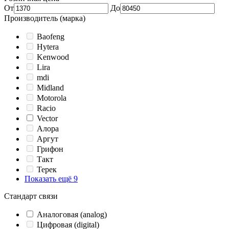
От
До
Производитель (марка)
Baofeng
Hytera
Kenwood
Lira
mdi
Midland
Motorola
Racio
Vector
Алора
Аргут
Грифон
Такт
Терек
Показать ещё 9
Стандарт связи
Аналоговая (analog)
Цифровая (digital)