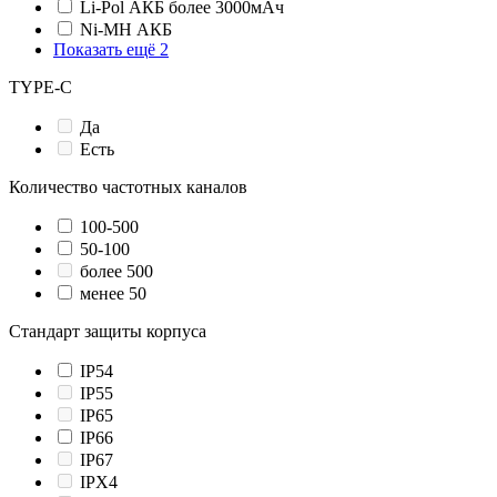
Li-Pol АКБ более 3000мАч
Ni-MH АКБ
Показать ещё 2
TYPE-C
Да
Есть
Количество частотных каналов
100-500
50-100
более 500
менее 50
Стандарт защиты корпуса
IP54
IP55
IP65
IP66
IP67
IPX4