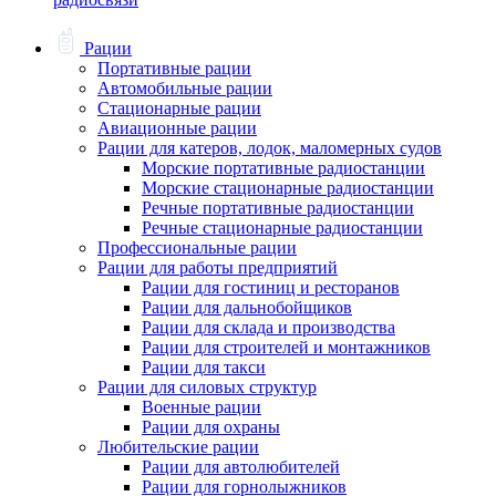
Рации
Портативные рации
Автомобильные рации
Стационарные рации
Авиационные рации
Рации для катеров, лодок, маломерных судов
Морские портативные радиостанции
Морские стационарные радиостанции
Речные портативные радиостанции
Речные стационарные радиостанции
Профессиональные рации
Рации для работы предприятий
Рации для гостиниц и ресторанов
Рации для дальнобойщиков
Рации для склада и производства
Рации для строителей и монтажников
Рации для такси
Рации для силовых структур
Военные рации
Рации для охраны
Любительские рации
Рации для автолюбителей
Рации для горнолыжников