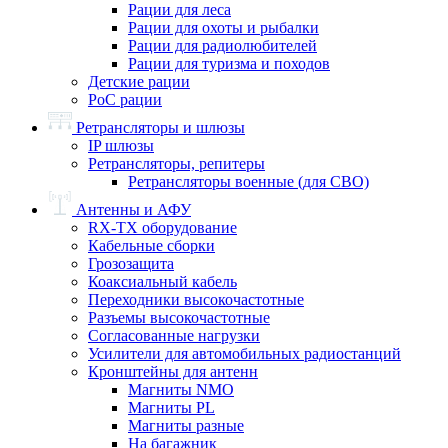
Рации для леса
Рации для охоты и рыбалки
Рации для радиолюбителей
Рации для туризма и походов
Детские рации
PoC рации
Ретрансляторы и шлюзы
IP шлюзы
Ретрансляторы, репитеры
Ретрансляторы военные (для СВО)
Антенны и АФУ
RX-TX оборудование
Кабельные сборки
Грозозащита
Коаксиальный кабель
Переходники высокочастотные
Разъемы высокочастотные
Согласованные нагрузки
Усилители для автомобильных радиостанций
Кронштейны для антенн
Магниты NMO
Магниты PL
Магниты разные
На багажник