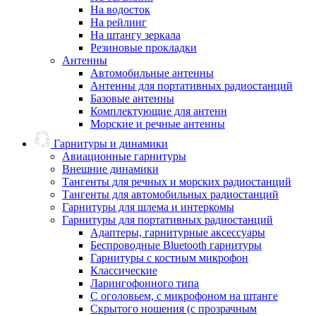
На водосток
На рейлинг
На штангу зеркала
Резиновые прокладки
Антенны
Автомобильные антенны
Антенны для портативных радиостанций
Базовые антенны
Комплектующие для антенн
Морские и речные антенны
Гарнитуры и динамики
Авиационные гарнитуры
Внешние динамики
Тангенты для речных и морских радиостанций
Тангенты для автомобильных радиостанций
Гарнитуры для шлема и интеркомы
Гарнитуры для портативных радиостанций
Адаптеры, гарнитурные аксессуары
Беспроводные Bluetooth гарнитуры
Гарнитуры с костным микрофон
Классические
Ларингофонного типа
С оголовьем, с микрофоном на штанге
Скрытого ношения (с прозрачным