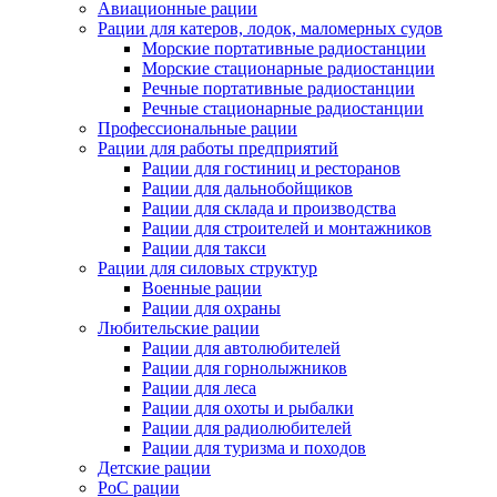
Авиационные рации
Рации для катеров, лодок, маломерных судов
Морские портативные радиостанции
Морские стационарные радиостанции
Речные портативные радиостанции
Речные стационарные радиостанции
Профессиональные рации
Рации для работы предприятий
Рации для гостиниц и ресторанов
Рации для дальнобойщиков
Рации для склада и производства
Рации для строителей и монтажников
Рации для такси
Рации для силовых структур
Военные рации
Рации для охраны
Любительские рации
Рации для автолюбителей
Рации для горнолыжников
Рации для леса
Рации для охоты и рыбалки
Рации для радиолюбителей
Рации для туризма и походов
Детские рации
PoC рации