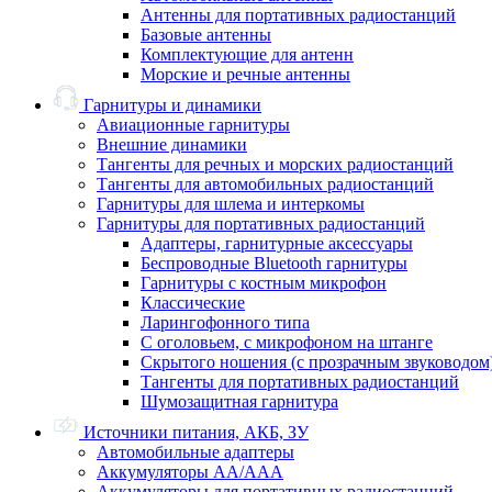
Антенны для портативных радиостанций
Базовые антенны
Комплектующие для антенн
Морские и речные антенны
Гарнитуры и динамики
Авиационные гарнитуры
Внешние динамики
Тангенты для речных и морских радиостанций
Тангенты для автомобильных радиостанций
Гарнитуры для шлема и интеркомы
Гарнитуры для портативных радиостанций
Адаптеры, гарнитурные аксессуары
Беспроводные Bluetooth гарнитуры
Гарнитуры с костным микрофон
Классические
Ларингофонного типа
С оголовьем, с микрофоном на штанге
Скрытого ношения (с прозрачным звуководом
Тангенты для портативных радиостанций
Шумозащитная гарнитура
Источники питания, АКБ, ЗУ
Автомобильные адаптеры
Аккумуляторы АА/ААА
Аккумуляторы для портативных радиостанций