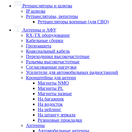
Ретрансляторы и шлюзы
IP шлюзы
Ретрансляторы, репитеры
Ретрансляторы военные (для СВО)
Антенны и АФУ
RX-TX оборудование
Кабельные сборки
Грозозащита
Коаксиальный кабель
Переходники высокочастотные
Разъемы высокочастотные
Согласованные нагрузки
Усилители для автомобильных радиостанций
Кронштейны для антенн
Магниты NMO
Магниты PL
Магниты разные
На багажник
На водосток
На рейлинг
На штангу зеркала
Резиновые прокладки
Антенны
Автомобильные антенны