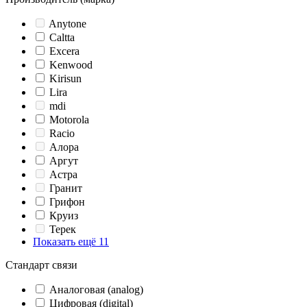
Anytone
Caltta
Excera
Kenwood
Kirisun
Lira
mdi
Motorola
Racio
Алора
Аргут
Астра
Гранит
Грифон
Круиз
Терек
Показать ещё 11
Стандарт связи
Аналоговая (analog)
Цифровая (digital)