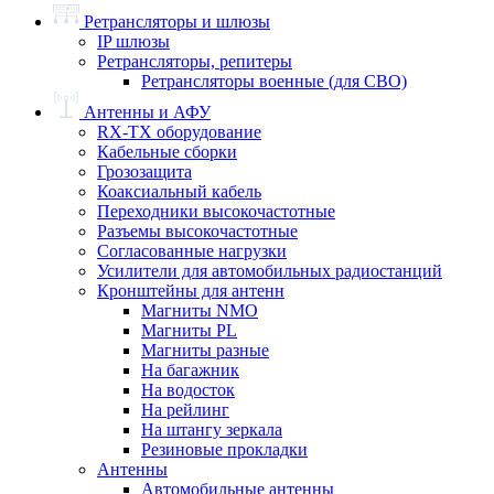
Ретрансляторы и шлюзы
IP шлюзы
Ретрансляторы, репитеры
Ретрансляторы военные (для СВО)
Антенны и АФУ
RX-TX оборудование
Кабельные сборки
Грозозащита
Коаксиальный кабель
Переходники высокочастотные
Разъемы высокочастотные
Согласованные нагрузки
Усилители для автомобильных радиостанций
Кронштейны для антенн
Магниты NMO
Магниты PL
Магниты разные
На багажник
На водосток
На рейлинг
На штангу зеркала
Резиновые прокладки
Антенны
Автомобильные антенны