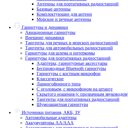
Антенны для портативных радиостанций
Базовые антенны
Комплектующие для антенн
Морские и речные антенны
Гарнитуры и динамики
Авиационные гарнитуры
Внешние динамики
Тангенты для речных и морских радиостанций
Тангенты для автомобильных радиостанций
Гарнитуры для шлема и интеркомы
Гарнитуры для портативных радиостанций
Адаптеры, гарнитурные аксессуары
Беспроводные Bluetooth гарнитуры
Гарнитуры с костным микрофон
Классические
Ларингофонного типа
С оголовьем, с микрофоном на штанге
Скрытого ношения (с прозрачным звуководом
Тангенты для портативных радиостанций
Шумозащитная гарнитура
Источники питания, АКБ, ЗУ
Автомобильные адаптеры
Аккумуляторы АА/ААА
Аккумуляторы для портативных радиостанций