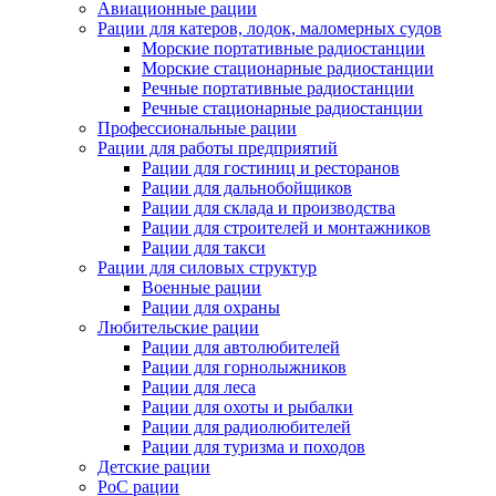
Авиационные рации
Рации для катеров, лодок, маломерных судов
Морские портативные радиостанции
Морские стационарные радиостанции
Речные портативные радиостанции
Речные стационарные радиостанции
Профессиональные рации
Рации для работы предприятий
Рации для гостиниц и ресторанов
Рации для дальнобойщиков
Рации для склада и производства
Рации для строителей и монтажников
Рации для такси
Рации для силовых структур
Военные рации
Рации для охраны
Любительские рации
Рации для автолюбителей
Рации для горнолыжников
Рации для леса
Рации для охоты и рыбалки
Рации для радиолюбителей
Рации для туризма и походов
Детские рации
PoC рации