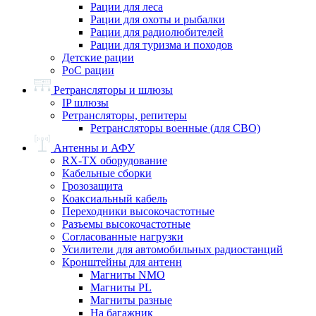
Рации для леса
Рации для охоты и рыбалки
Рации для радиолюбителей
Рации для туризма и походов
Детские рации
PoC рации
Ретрансляторы и шлюзы
IP шлюзы
Ретрансляторы, репитеры
Ретрансляторы военные (для СВО)
Антенны и АФУ
RX-TX оборудование
Кабельные сборки
Грозозащита
Коаксиальный кабель
Переходники высокочастотные
Разъемы высокочастотные
Согласованные нагрузки
Усилители для автомобильных радиостанций
Кронштейны для антенн
Магниты NMO
Магниты PL
Магниты разные
На багажник