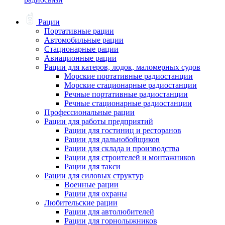
Рации
Портативные рации
Автомобильные рации
Стационарные рации
Авиационные рации
Рации для катеров, лодок, маломерных судов
Морские портативные радиостанции
Морские стационарные радиостанции
Речные портативные радиостанции
Речные стационарные радиостанции
Профессиональные рации
Рации для работы предприятий
Рации для гостиниц и ресторанов
Рации для дальнобойщиков
Рации для склада и производства
Рации для строителей и монтажников
Рации для такси
Рации для силовых структур
Военные рации
Рации для охраны
Любительские рации
Рации для автолюбителей
Рации для горнолыжников