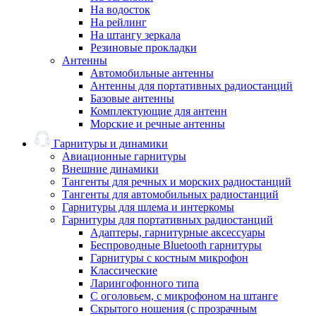
На водосток
На рейлинг
На штангу зеркала
Резиновые прокладки
Антенны
Автомобильные антенны
Антенны для портативных радиостанций
Базовые антенны
Комплектующие для антенн
Морские и речные антенны
Гарнитуры и динамики
Авиационные гарнитуры
Внешние динамики
Тангенты для речных и морских радиостанций
Тангенты для автомобильных радиостанций
Гарнитуры для шлема и интеркомы
Гарнитуры для портативных радиостанций
Адаптеры, гарнитурные аксессуары
Беспроводные Bluetooth гарнитуры
Гарнитуры с костным микрофон
Классические
Ларингофонного типа
С оголовьем, с микрофоном на штанге
Скрытого ношения (с прозрачным