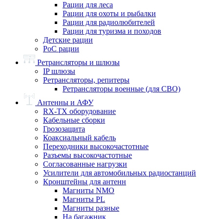
Рации для леса
Рации для охоты и рыбалки
Рации для радиолюбителей
Рации для туризма и походов
Детские рации
PoC рации
Ретрансляторы и шлюзы
IP шлюзы
Ретрансляторы, репитеры
Ретрансляторы военные (для СВО)
Антенны и АФУ
RX-TX оборудование
Кабельные сборки
Грозозащита
Коаксиальный кабель
Переходники высокочастотные
Разъемы высокочастотные
Согласованные нагрузки
Усилители для автомобильных радиостанций
Кронштейны для антенн
Магниты NMO
Магниты PL
Магниты разные
На багажник