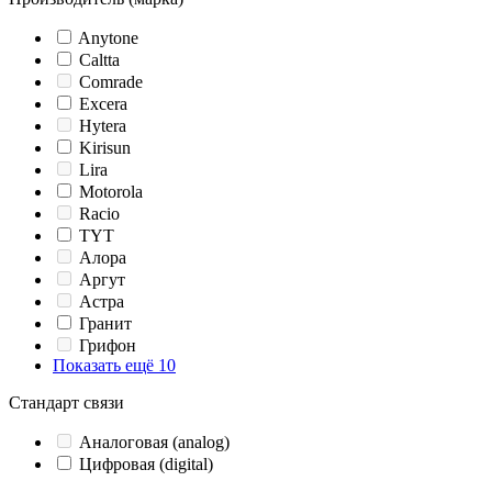
Anytone
Caltta
Comrade
Excera
Hytera
Kirisun
Lira
Motorola
Racio
TYT
Алора
Аргут
Астра
Гранит
Грифон
Показать ещё 10
Стандарт связи
Аналоговая (analog)
Цифровая (digital)