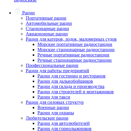
Рации
Портативные рации
Автомобильные рации
Стационарные рации
Авиационные рации
Рации для катеров, лодок, маломерных судов
Морские портативные радиостанции
Морские стационарные радиостанции
Речные портативные радиостанции
Речные стационарные радиостанции
Профессиональные рации
Рации для работы предприятий
Рации для гостиниц и ресторанов
Рации для дальнобойщиков
Рации для склада и производства
Рации для строителей и монтажников
Рации для такси
Рации для силовых структур
Военные рации
Рации для охраны
Любительские рации
Рации для автолюбителей
Рации для горнолыжников