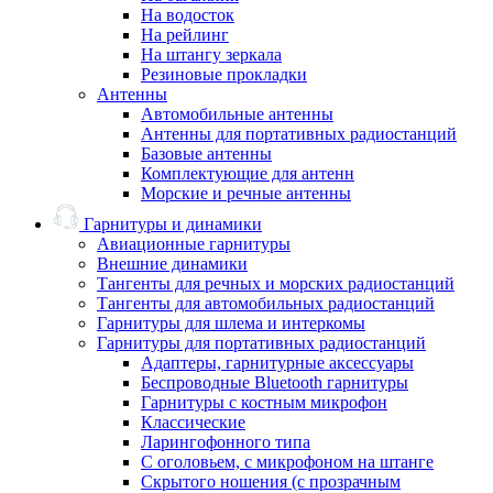
На водосток
На рейлинг
На штангу зеркала
Резиновые прокладки
Антенны
Автомобильные антенны
Антенны для портативных радиостанций
Базовые антенны
Комплектующие для антенн
Морские и речные антенны
Гарнитуры и динамики
Авиационные гарнитуры
Внешние динамики
Тангенты для речных и морских радиостанций
Тангенты для автомобильных радиостанций
Гарнитуры для шлема и интеркомы
Гарнитуры для портативных радиостанций
Адаптеры, гарнитурные аксессуары
Беспроводные Bluetooth гарнитуры
Гарнитуры с костным микрофон
Классические
Ларингофонного типа
С оголовьем, с микрофоном на штанге
Скрытого ношения (с прозрачным