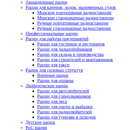
Авиационные рации
Рации для катеров, лодок, маломерных судов
Морские портативные радиостанции
Морские стационарные радиостанции
Речные портативные радиостанции
Речные стационарные радиостанции
Профессиональные рации
Рации для работы предприятий
Рации для гостиниц и ресторанов
Рации для дальнобойщиков
Рации для склада и производства
Рации для строителей и монтажников
Рации для такси
Рации для силовых структур
Военные рации
Рации для охраны
Любительские рации
Рации для автолюбителей
Рации для горнолыжников
Рации для леса
Рации для охоты и рыбалки
Рации для радиолюбителей
Рации для туризма и походов
Детские рации
PoC рации