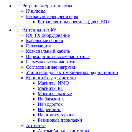
Ретрансляторы и шлюзы
IP шлюзы
Ретрансляторы, репитеры
Ретрансляторы военные (для СВО)
Антенны и АФУ
RX-TX оборудование
Кабельные сборки
Грозозащита
Коаксиальный кабель
Переходники высокочастотные
Разъемы высокочастотные
Согласованные нагрузки
Усилители для автомобильных радиостанций
Кронштейны для антенн
Магниты NMO
Магниты PL
Магниты разные
На багажник
На водосток
На рейлинг
На штангу зеркала
Резиновые прокладки
Антенны
Автомобильные антенны