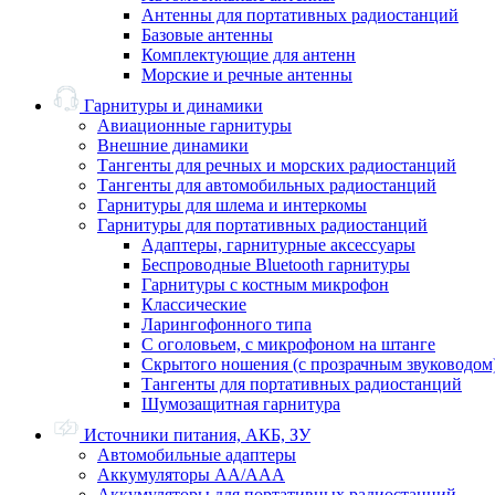
Антенны для портативных радиостанций
Базовые антенны
Комплектующие для антенн
Морские и речные антенны
Гарнитуры и динамики
Авиационные гарнитуры
Внешние динамики
Тангенты для речных и морских радиостанций
Тангенты для автомобильных радиостанций
Гарнитуры для шлема и интеркомы
Гарнитуры для портативных радиостанций
Адаптеры, гарнитурные аксессуары
Беспроводные Bluetooth гарнитуры
Гарнитуры с костным микрофон
Классические
Ларингофонного типа
С оголовьем, с микрофоном на штанге
Скрытого ношения (с прозрачным звуководом
Тангенты для портативных радиостанций
Шумозащитная гарнитура
Источники питания, АКБ, ЗУ
Автомобильные адаптеры
Аккумуляторы АА/ААА
Аккумуляторы для портативных радиостанций