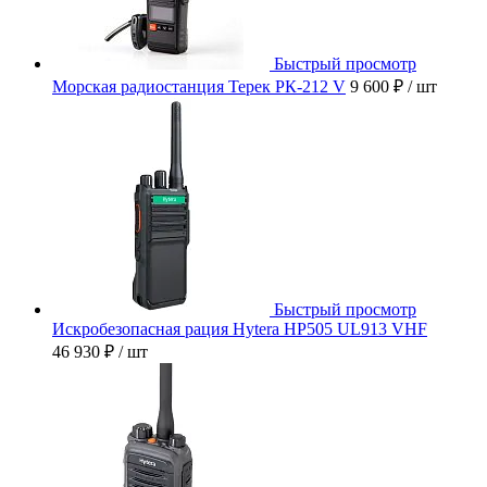
Быстрый просмотр
Морская радиостанция Терек РК-212 V
9 600 ₽
/ шт
Быстрый просмотр
Искробезопасная рация Hytera HP505 UL913 VHF
46 930 ₽
/ шт