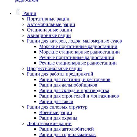
Рации
Портативные рации
Автомобильные рации
Стационарные рации
Авиационные рации
Рации для катеров, лодок, маломерных судов
Морские портативные радиостанции
Морские стационарные радиостанции
Речные портативные радиостанции
Речные стационарные радиостанции
Профессиональные рации
Рации для работы предприятий
Рации для гостиниц и ресторанов
Рации для дальнобойщиков
Рации для склада и производства
Рации для строителей и монтажников
Рации для такси
Рации для силовых структур
Военные рации
Рации для охраны
Любительские рации
Рации для автолюбителей
Рации для горнолыжников