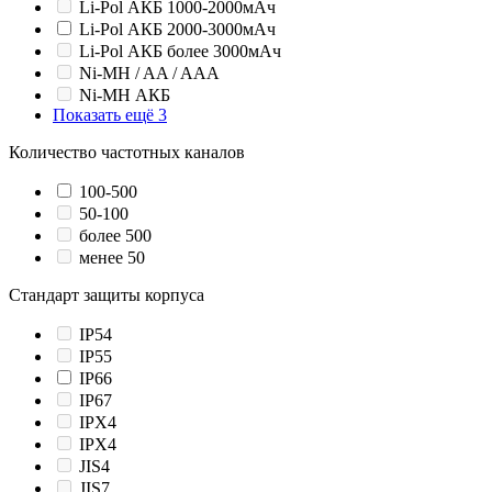
Li-Pol АКБ 1000-2000мАч
Li-Pol АКБ 2000-3000мАч
Li-Pol АКБ более 3000мАч
Ni-MH / AA / AAA
Ni-MH АКБ
Показать ещё 3
Количество частотных каналов
100-500
50-100
более 500
менее 50
Стандарт защиты корпуса
IP54
IP55
IP66
IP67
IPX4
IPХ4
JIS4
JIS7