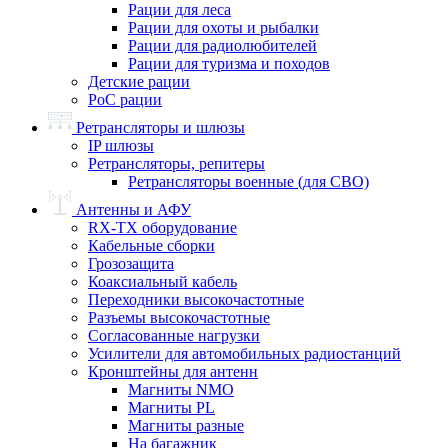
Рации для леса
Рации для охоты и рыбалки
Рации для радиолюбителей
Рации для туризма и походов
Детские рации
PoC рации
Ретрансляторы и шлюзы
IP шлюзы
Ретрансляторы, репитеры
Ретрансляторы военные (для СВО)
Антенны и АФУ
RX-TX оборудование
Кабельные сборки
Грозозащита
Коаксиальный кабель
Переходники высокочастотные
Разъемы высокочастотные
Согласованные нагрузки
Усилители для автомобильных радиостанций
Кронштейны для антенн
Магниты NMO
Магниты PL
Магниты разные
На багажник