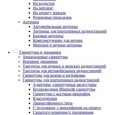
На водосток
На рейлинг
На штангу зеркала
Резиновые прокладки
Антенны
Автомобильные антенны
Антенны для портативных радиостанций
Базовые антенны
Комплектующие для антенн
Морские и речные антенны
Гарнитуры и динамики
Авиационные гарнитуры
Внешние динамики
Тангенты для речных и морских радиостанций
Тангенты для автомобильных радиостанций
Гарнитуры для шлема и интеркомы
Гарнитуры для портативных радиостанций
Адаптеры, гарнитурные аксессуары
Беспроводные Bluetooth гарнитуры
Гарнитуры с костным микрофон
Классические
Ларингофонного типа
С оголовьем, с микрофоном на штанге
Скрытого ношения (с прозрачным