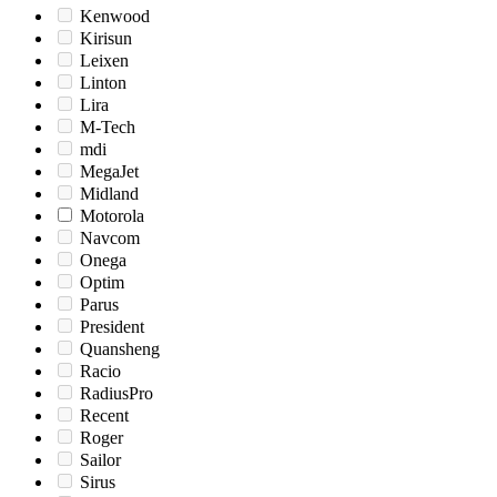
Kenwood
Kirisun
Leixen
Linton
Lira
M-Tech
mdi
MegaJet
Midland
Motorola
Navcom
Onega
Optim
Parus
President
Quansheng
Racio
RadiusPro
Recent
Roger
Sailor
Sirus