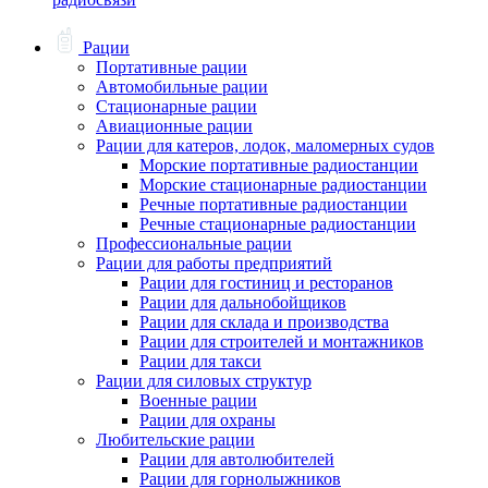
Рации
Портативные рации
Автомобильные рации
Стационарные рации
Авиационные рации
Рации для катеров, лодок, маломерных судов
Морские портативные радиостанции
Морские стационарные радиостанции
Речные портативные радиостанции
Речные стационарные радиостанции
Профессиональные рации
Рации для работы предприятий
Рации для гостиниц и ресторанов
Рации для дальнобойщиков
Рации для склада и производства
Рации для строителей и монтажников
Рации для такси
Рации для силовых структур
Военные рации
Рации для охраны
Любительские рации
Рации для автолюбителей
Рации для горнолыжников