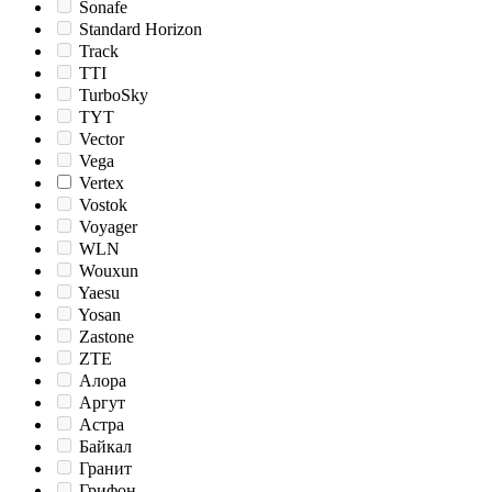
Sonafe
Standard Horizon
Track
TTI
TurboSky
TYT
Vector
Vega
Vertex
Vostok
Voyager
WLN
Wouxun
Yaesu
Yosan
Zastone
ZTE
Алора
Аргут
Астра
Байкал
Гранит
Грифон