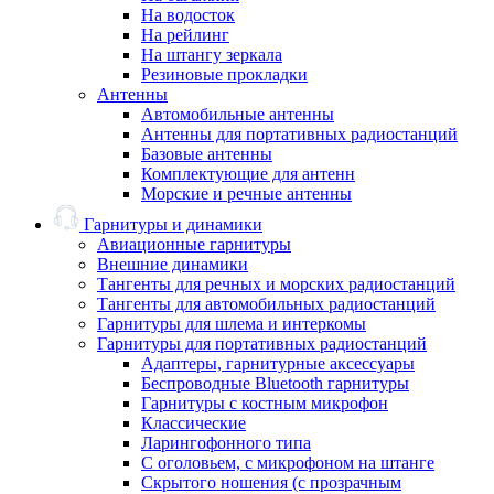
На водосток
На рейлинг
На штангу зеркала
Резиновые прокладки
Антенны
Автомобильные антенны
Антенны для портативных радиостанций
Базовые антенны
Комплектующие для антенн
Морские и речные антенны
Гарнитуры и динамики
Авиационные гарнитуры
Внешние динамики
Тангенты для речных и морских радиостанций
Тангенты для автомобильных радиостанций
Гарнитуры для шлема и интеркомы
Гарнитуры для портативных радиостанций
Адаптеры, гарнитурные аксессуары
Беспроводные Bluetooth гарнитуры
Гарнитуры с костным микрофон
Классические
Ларингофонного типа
С оголовьем, с микрофоном на штанге
Скрытого ношения (с прозрачным