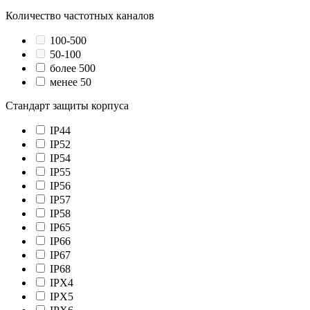
Количество частотных каналов
100-500
50-100
более 500
менее 50
Стандарт защиты корпуса
IP44
IP52
IP54
IP55
IP56
IP57
IP58
IP65
IP66
IP67
IP68
IPX4
IPX5