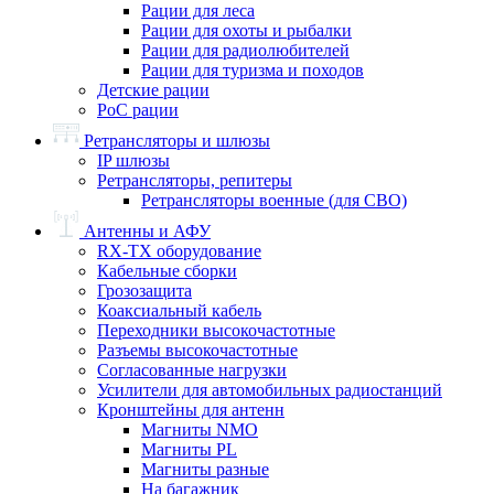
Рации для леса
Рации для охоты и рыбалки
Рации для радиолюбителей
Рации для туризма и походов
Детские рации
PoC рации
Ретрансляторы и шлюзы
IP шлюзы
Ретрансляторы, репитеры
Ретрансляторы военные (для СВО)
Антенны и АФУ
RX-TX оборудование
Кабельные сборки
Грозозащита
Коаксиальный кабель
Переходники высокочастотные
Разъемы высокочастотные
Согласованные нагрузки
Усилители для автомобильных радиостанций
Кронштейны для антенн
Магниты NMO
Магниты PL
Магниты разные
На багажник