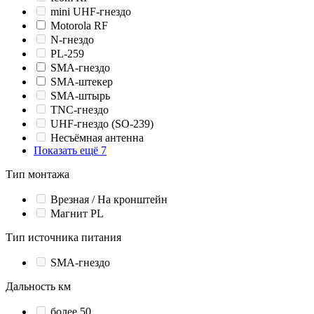
mini UHF-гнездо
Motorola RF
N-гнездо
PL-259
SMA-гнездо
SMA-штекер
SMA-штырь
TNC-гнездо
UHF-гнездо (SO-239)
Несъёмная антенна
Показать ещё 7
Тип монтажа
Врезная / На кронштейн
Магнит PL
Тип источника питания
SMA-гнездо
Дальность км
более 50