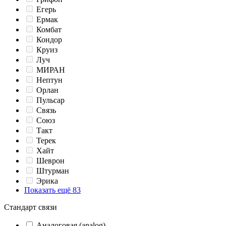
Егерь
Ермак
Комбат
Кондор
Круиз
Луч
МИРАН
Нептун
Орлан
Пульсар
Связь
Союз
Такт
Терек
Хайт
Шеврон
Штурман
Эрика
Показать ещё 83
Стандарт связи
Аналоговая (analog)