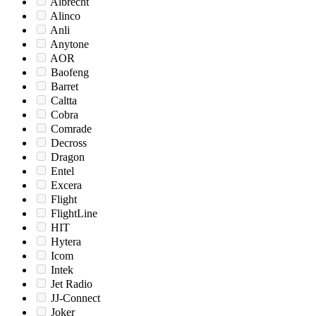
Albrecht
Alinco
Anli
Anytone
AOR
Baofeng
Barret
Caltta
Cobra
Comrade
Decross
Dragon
Entel
Excera
Flight
FlightLine
HIT
Hytera
Icom
Intek
Jet Radio
JJ-Connect
Joker