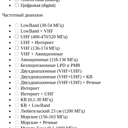
Цифровая (digital)
Частотный диапазон
LowBand (30-54 МГц)
LowBand + VHF
UHF (400-470/520 МГц)
UHF + Интернет
VHF (136-174 МГц)
VHF + Авиационные
Авиационные (118-136 МГц)
Безлицензионные LPD и PMR
Двухдиапазонные (VHF+UHF)
Двухдиапазонные (VHF+UHF) + КВ
Двухдиапазонные (VHF+UHF) + Речные
Интернет
Интернет + UHF
КВ (0,1-30 МГц)
КВ + LowBand
Любительский 23 см (1200 МГц)
Морские (156-163 МГц)
Морские + Речные