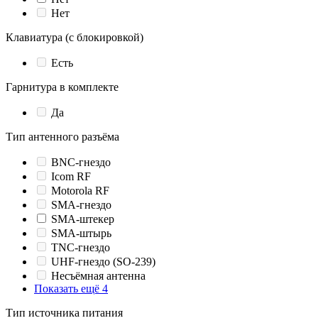
Нет
Клавиатура (с блокировкой)
Есть
Гарнитура в комплекте
Да
Тип антенного разъёма
BNC-гнездо
Icom RF
Motorola RF
SMA-гнездо
SMA-штекер
SMA-штырь
TNC-гнездо
UHF-гнездо (SO-239)
Несъёмная антенна
Показать ещё 4
Тип источника питания