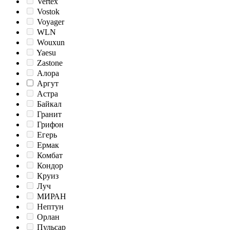
Vertex
Vostok
Voyager
WLN
Wouxun
Yaesu
Zastone
Алора
Аргут
Астра
Байкал
Гранит
Грифон
Егерь
Ермак
Комбат
Кондор
Круиз
Луч
МИРАН
Нептун
Орлан
Пульсар