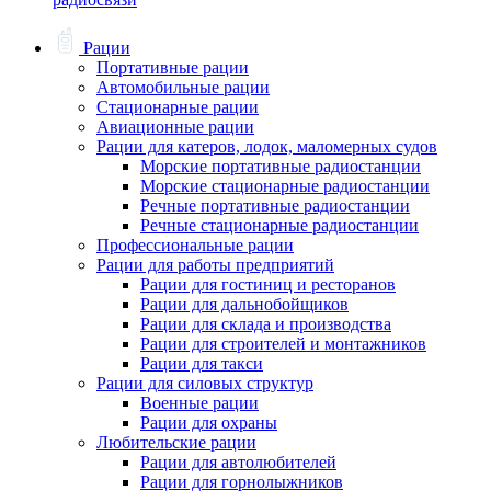
Рации
Портативные рации
Автомобильные рации
Стационарные рации
Авиационные рации
Рации для катеров, лодок, маломерных судов
Морские портативные радиостанции
Морские стационарные радиостанции
Речные портативные радиостанции
Речные стационарные радиостанции
Профессиональные рации
Рации для работы предприятий
Рации для гостиниц и ресторанов
Рации для дальнобойщиков
Рации для склада и производства
Рации для строителей и монтажников
Рации для такси
Рации для силовых структур
Военные рации
Рации для охраны
Любительские рации
Рации для автолюбителей
Рации для горнолыжников