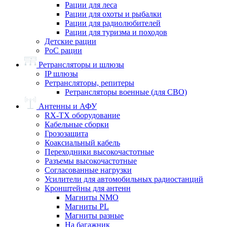
Рации для леса
Рации для охоты и рыбалки
Рации для радиолюбителей
Рации для туризма и походов
Детские рации
PoC рации
Ретрансляторы и шлюзы
IP шлюзы
Ретрансляторы, репитеры
Ретрансляторы военные (для СВО)
Антенны и АФУ
RX-TX оборудование
Кабельные сборки
Грозозащита
Коаксиальный кабель
Переходники высокочастотные
Разъемы высокочастотные
Согласованные нагрузки
Усилители для автомобильных радиостанций
Кронштейны для антенн
Магниты NMO
Магниты PL
Магниты разные
На багажник