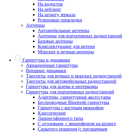
На водосток
На рейлинг
На штангу зеркала
Резиновые прокладки
Антенны
Автомобильные антенны
Антенны для портативных радиостанций
Базовые антенны
Комплектующие для антенн
Морские и речные антенны
Гарнитуры и динамики
Авиационные гарнитуры
Внешние динамики
Тангенты для речных и морских радиостанций
Тангенты для автомобильных радиостанций
Гарнитуры для шлема и интеркомы
Гарнитуры для портативных радиостанций
Адаптеры, гарнитурные аксессуары
Беспроводные Bluetooth гарнитуры
Гарнитуры с костным микрофон
Классические
Ларингофонного типа
С оголовьем, с микрофоном на штанге
Скрытого ношения (с прозрачным