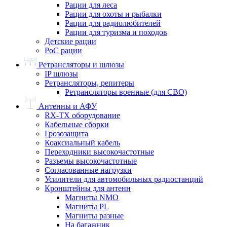
Рации для леса
Рации для охоты и рыбалки
Рации для радиолюбителей
Рации для туризма и походов
Детские рации
PoC рации
Ретрансляторы и шлюзы
IP шлюзы
Ретрансляторы, репитеры
Ретрансляторы военные (для СВО)
Антенны и АФУ
RX-TX оборудование
Кабельные сборки
Грозозащита
Коаксиальный кабель
Переходники высокочастотные
Разъемы высокочастотные
Согласованные нагрузки
Усилители для автомобильных радиостанций
Кронштейны для антенн
Магниты NMO
Магниты PL
Магниты разные
На багажник