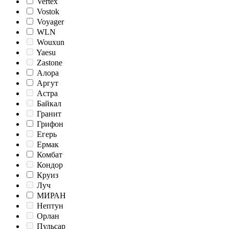
Vertex
Vostok
Voyager
WLN
Wouxun
Yaesu
Zastone
Алора
Аргут
Астра
Байкал
Гранит
Грифон
Егерь
Ермак
Комбат
Кондор
Круиз
Луч
МИРАН
Нептун
Орлан
Пульсар