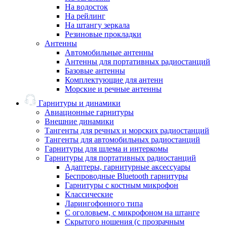
На водосток
На рейлинг
На штангу зеркала
Резиновые прокладки
Антенны
Автомобильные антенны
Антенны для портативных радиостанций
Базовые антенны
Комплектующие для антенн
Морские и речные антенны
Гарнитуры и динамики
Авиационные гарнитуры
Внешние динамики
Тангенты для речных и морских радиостанций
Тангенты для автомобильных радиостанций
Гарнитуры для шлема и интеркомы
Гарнитуры для портативных радиостанций
Адаптеры, гарнитурные аксессуары
Беспроводные Bluetooth гарнитуры
Гарнитуры с костным микрофон
Классические
Ларингофонного типа
С оголовьем, с микрофоном на штанге
Скрытого ношения (с прозрачным