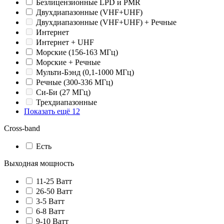
Безлицензионные LPD и PMR
Двухдиапазонные (VHF+UHF)
Двухдиапазонные (VHF+UHF) + Речные
Интернет
Интернет + UHF
Морские (156-163 МГц)
Морские + Речные
Мульти-Бэнд (0,1-1000 МГц)
Речные (300-336 МГц)
Си-Би (27 МГц)
Трехдиапазонные
Показать ещё 12
Cross-band
Есть
Выходная мощность
11-25 Ватт
26-50 Ватт
3-5 Ватт
6-8 Ватт
9-10 Ватт