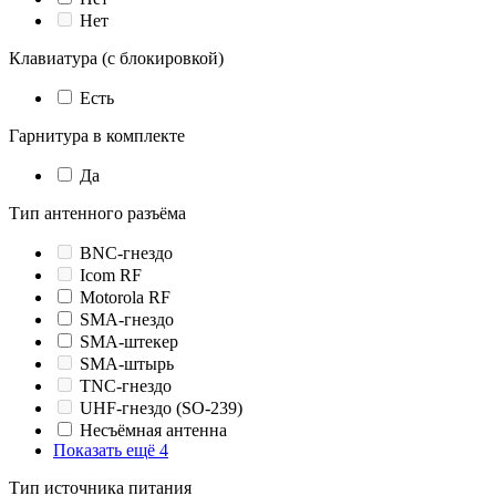
Нет
Клавиатура (с блокировкой)
Есть
Гарнитура в комплекте
Да
Тип антенного разъёма
BNC-гнездо
Icom RF
Motorola RF
SMA-гнездо
SMA-штекер
SMA-штырь
TNC-гнездо
UHF-гнездо (SO-239)
Несъёмная антенна
Показать ещё 4
Тип источника питания