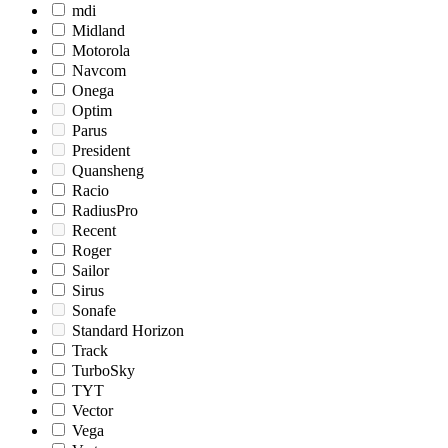
mdi
Midland
Motorola
Navcom
Onega
Optim
Parus
President
Quansheng
Racio
RadiusPro
Recent
Roger
Sailor
Sirus
Sonafe
Standard Horizon
Track
TurboSky
TYT
Vector
Vega