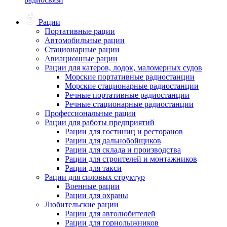
Рации
Портативные рации
Автомобильные рации
Стационарные рации
Авиационные рации
Рации для катеров, лодок, маломерных судов
Морские портативные радиостанции
Морские стационарные радиостанции
Речные портативные радиостанции
Речные стационарные радиостанции
Профессиональные рации
Рации для работы предприятий
Рации для гостиниц и ресторанов
Рации для дальнобойщиков
Рации для склада и производства
Рации для строителей и монтажников
Рации для такси
Рации для силовых структур
Военные рации
Рации для охраны
Любительские рации
Рации для автолюбителей
Рации для горнолыжников