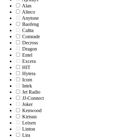
Alan
Alinco
Anytone
Baofeng
Caltta
Comrade
Decross
Dragon
Entel
Excera
HIT
Hytera
Icom
Intek
Jet Radio
JJ-Connect
Joker
Kenwood
Kirisun
Leixen
Linton
Lira