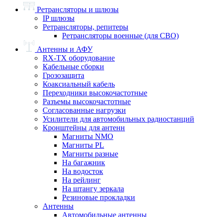
Ретрансляторы и шлюзы
IP шлюзы
Ретрансляторы, репитеры
Ретрансляторы военные (для СВО)
Антенны и АФУ
RX-TX оборудование
Кабельные сборки
Грозозащита
Коаксиальный кабель
Переходники высокочастотные
Разъемы высокочастотные
Согласованные нагрузки
Усилители для автомобильных радиостанций
Кронштейны для антенн
Магниты NMO
Магниты PL
Магниты разные
На багажник
На водосток
На рейлинг
На штангу зеркала
Резиновые прокладки
Антенны
Автомобильные антенны