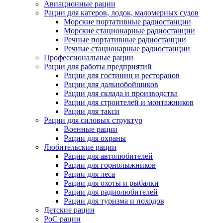
Авиационные рации
Рации для катеров, лодок, маломерных судов
Морские портативные радиостанции
Морские стационарные радиостанции
Речные портативные радиостанции
Речные стационарные радиостанции
Профессиональные рации
Рации для работы предприятий
Рации для гостиниц и ресторанов
Рации для дальнобойщиков
Рации для склада и производства
Рации для строителей и монтажников
Рации для такси
Рации для силовых структур
Военные рации
Рации для охраны
Любительские рации
Рации для автолюбителей
Рации для горнолыжников
Рации для леса
Рации для охоты и рыбалки
Рации для радиолюбителей
Рации для туризма и походов
Детские рации
PoC рации