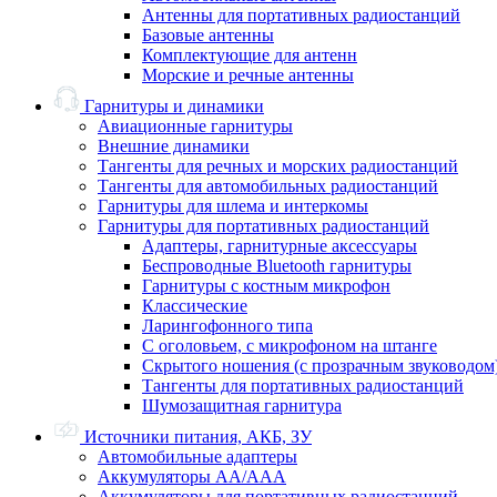
Антенны для портативных радиостанций
Базовые антенны
Комплектующие для антенн
Морские и речные антенны
Гарнитуры и динамики
Авиационные гарнитуры
Внешние динамики
Тангенты для речных и морских радиостанций
Тангенты для автомобильных радиостанций
Гарнитуры для шлема и интеркомы
Гарнитуры для портативных радиостанций
Адаптеры, гарнитурные аксессуары
Беспроводные Bluetooth гарнитуры
Гарнитуры с костным микрофон
Классические
Ларингофонного типа
С оголовьем, с микрофоном на штанге
Скрытого ношения (с прозрачным звуководом
Тангенты для портативных радиостанций
Шумозащитная гарнитура
Источники питания, АКБ, ЗУ
Автомобильные адаптеры
Аккумуляторы АА/ААА
Аккумуляторы для портативных радиостанций