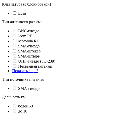
Клавиатура (с блокировкой)
Есть
Тип антенного разъёма
BNC-гнездо
Icom RF
Motorola RF
SMA-гнездо
SMA-штекер
SMA-штырь
UHF-гнездо (SO-239)
Несъёмная антенна
Показать ещё 3
Тип источника питания
SMA-гнездо
Дальность км
более 50
до 10