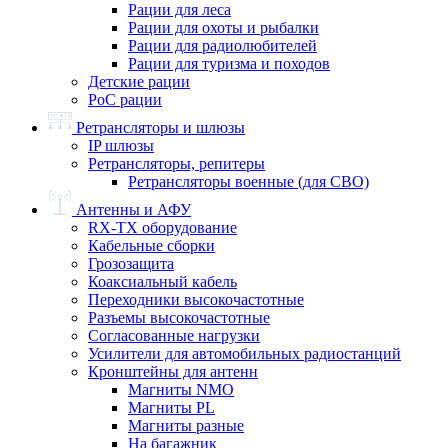
Рации для леса
Рации для охоты и рыбалки
Рации для радиолюбителей
Рации для туризма и походов
Детские рации
PoC рации
Ретрансляторы и шлюзы
IP шлюзы
Ретрансляторы, репитеры
Ретрансляторы военные (для СВО)
Антенны и АФУ
RX-TX оборудование
Кабельные сборки
Грозозащита
Коаксиальный кабель
Переходники высокочастотные
Разъемы высокочастотные
Согласованные нагрузки
Усилители для автомобильных радиостанций
Кронштейны для антенн
Магниты NMO
Магниты PL
Магниты разные
На багажник