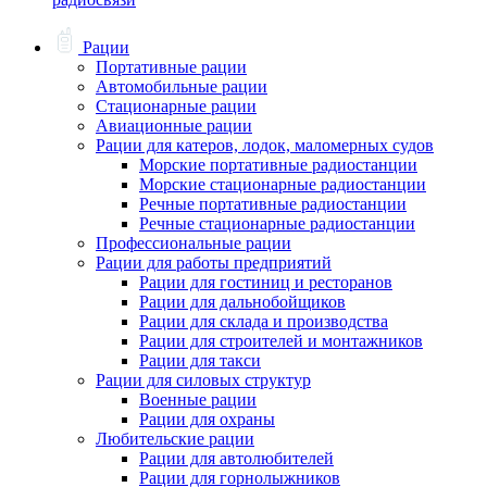
Рации
Портативные рации
Автомобильные рации
Стационарные рации
Авиационные рации
Рации для катеров, лодок, маломерных судов
Морские портативные радиостанции
Морские стационарные радиостанции
Речные портативные радиостанции
Речные стационарные радиостанции
Профессиональные рации
Рации для работы предприятий
Рации для гостиниц и ресторанов
Рации для дальнобойщиков
Рации для склада и производства
Рации для строителей и монтажников
Рации для такси
Рации для силовых структур
Военные рации
Рации для охраны
Любительские рации
Рации для автолюбителей
Рации для горнолыжников