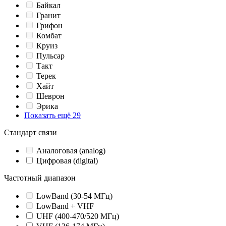
Байкал
Гранит
Грифон
Комбат
Круиз
Пульсар
Такт
Терек
Хайт
Шеврон
Эрика
Показать ещё 29
Стандарт связи
Аналоговая (analog)
Цифровая (digital)
Частотный диапазон
LowBand (30-54 МГц)
LowBand + VHF
UHF (400-470/520 МГц)