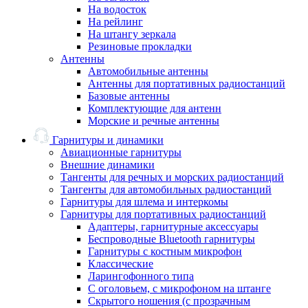
На водосток
На рейлинг
На штангу зеркала
Резиновые прокладки
Антенны
Автомобильные антенны
Антенны для портативных радиостанций
Базовые антенны
Комплектующие для антенн
Морские и речные антенны
Гарнитуры и динамики
Авиационные гарнитуры
Внешние динамики
Тангенты для речных и морских радиостанций
Тангенты для автомобильных радиостанций
Гарнитуры для шлема и интеркомы
Гарнитуры для портативных радиостанций
Адаптеры, гарнитурные аксессуары
Беспроводные Bluetooth гарнитуры
Гарнитуры с костным микрофон
Классические
Ларингофонного типа
С оголовьем, с микрофоном на штанге
Скрытого ношения (с прозрачным