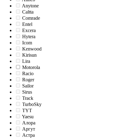
Anytone
Caltta
Comrade
Entel
Excera
Hytera
Icom
Kenwood
Kirisun
Lira
Motorola
Racio
Roger
Sailor
Sirus
Track
TurboSky
TYT
Yaesu
Алора
Аргут
Астра