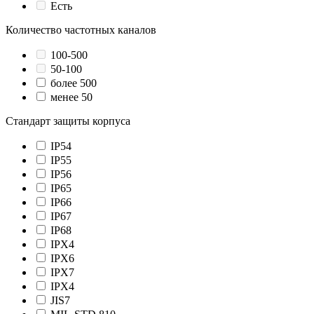
Есть
Количество частотных каналов
100-500
50-100
более 500
менее 50
Стандарт защиты корпуса
IP54
IP55
IP56
IP65
IP66
IP67
IP68
IPX4
IPX6
IPX7
IPХ4
JIS7