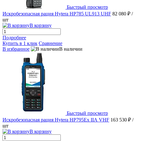
Быстрый просмотр
Искробезопасная рация Hytera HP785 UL913 UHF
82 080 ₽
/
шт
В корзину
Подробнее
Купить в 1 клик
Сравнение
В избранное
В наличии
Быстрый просмотр
Искробезопасная рация Hytera HP795Ex IIА VHF
163 530 ₽
/
шт
В корзину