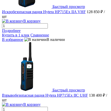
Быстрый просмотр
Искробезопасная рация Hytera HP715Ex IIA VHF
128 850 ₽
/
шт
В корзину
Подробнее
Купить в 1 клик
Сравнение
В избранное
В наличии
Быстрый просмотр
Взрывобезопасная рация Hytera HP715Ex IIC UHF
138 400 ₽
/
шт
В корзину