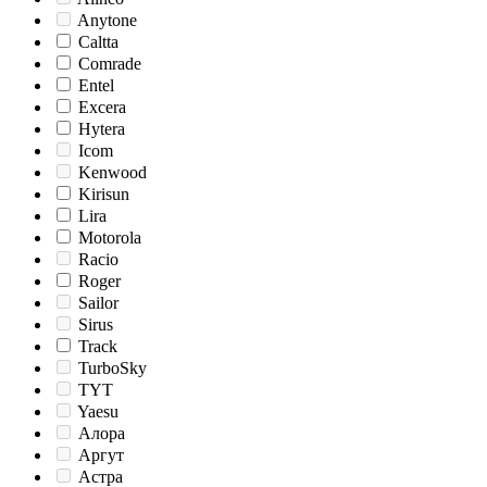
Anytone
Caltta
Comrade
Entel
Excera
Hytera
Icom
Kenwood
Kirisun
Lira
Motorola
Racio
Roger
Sailor
Sirus
Track
TurboSky
TYT
Yaesu
Алора
Аргут
Астра