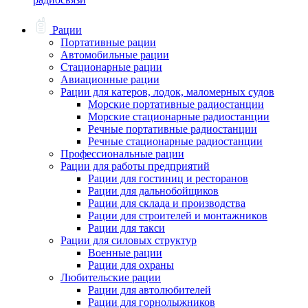
Рации
Портативные рации
Автомобильные рации
Стационарные рации
Авиационные рации
Рации для катеров, лодок, маломерных судов
Морские портативные радиостанции
Морские стационарные радиостанции
Речные портативные радиостанции
Речные стационарные радиостанции
Профессиональные рации
Рации для работы предприятий
Рации для гостиниц и ресторанов
Рации для дальнобойщиков
Рации для склада и производства
Рации для строителей и монтажников
Рации для такси
Рации для силовых структур
Военные рации
Рации для охраны
Любительские рации
Рации для автолюбителей
Рации для горнолыжников