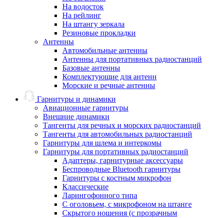
На водосток
На рейлинг
На штангу зеркала
Резиновые прокладки
Антенны
Автомобильные антенны
Антенны для портативных радиостанций
Базовые антенны
Комплектующие для антенн
Морские и речные антенны
Гарнитуры и динамики
Авиационные гарнитуры
Внешние динамики
Тангенты для речных и морских радиостанций
Тангенты для автомобильных радиостанций
Гарнитуры для шлема и интеркомы
Гарнитуры для портативных радиостанций
Адаптеры, гарнитурные аксессуары
Беспроводные Bluetooth гарнитуры
Гарнитуры с костным микрофон
Классические
Ларингофонного типа
С оголовьем, с микрофоном на штанге
Скрытого ношения (с прозрачным