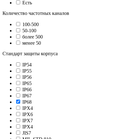
Есть
Количество частотных каналов
100-500
50-100
более 500
менее 50
Стандарт защиты корпуса
IP54
IP55
IP56
IP65
IP66
IP67
IP68
IPX4
IPX6
IPX7
IPХ4
JIS7