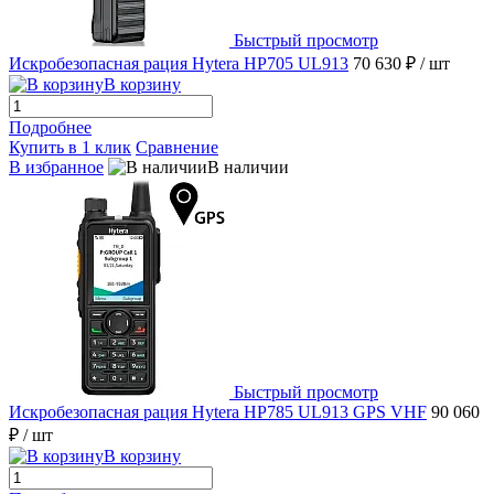
Быстрый просмотр
Искробезопасная рация Hytera HP705 UL913
70 630 ₽
/ шт
В корзину
Подробнее
Купить в 1 клик
Сравнение
В избранное
В наличии
Быстрый просмотр
Искробезопасная рация Hytera HP785 UL913 GPS VHF
90 060
₽
/ шт
В корзину