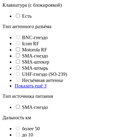
Клавиатура (с блокировкой)
Есть
Тип антенного разъёма
BNC-гнездо
Icom RF
Motorola RF
SMA-гнездо
SMA-штекер
SMA-штырь
UHF-гнездо (SO-239)
Несъёмная антенна
Показать ещё 3
Тип источника питания
SMA-гнездо
Дальность км
более 50
до 10