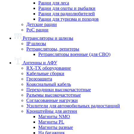
Рации для леса
Рации для охоты и рыбалки
Рации для радиолюбителей
Рации для туризма и походов
Детские рации
PoC рации
Ретрансляторы и шлюзы
IP шлюзы
Ретрансляторы, репитеры
Ретрансляторы военные (для СВО)
Антенны и АФУ
RX-TX оборудование
Кабельные сборки
Грозозащита
Коаксиальный кабель
Переходники высокочастотные
Разъемы высокочастотные
Согласованные нагрузки
Усилители для автомобильных радиостанций
Кронштейны для антенн
Магниты NMO
Магниты PL
Магниты разные
На багажник