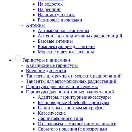
На водосток
На рейлинг
На штангу зеркала
Резиновые прокладки
Антенны
Автомобильные антенны
Антенны для портативных радиостанций
Базовые антенны
Комплектующие для антенн
Морские и речные антенны
Гарнитуры и динамики
Авиационные гарнитуры
Внешние динамики
Тангенты для речных и морских радиостанций
Тангенты для автомобильных радиостанций
Гарнитуры для шлема и интеркомы
Гарнитуры для портативных радиостанций
Адаптеры, гарнитурные аксессуары
Беспроводные Bluetooth гарнитуры
Гарнитуры с костным микрофон
Классические
Ларингофонного типа
С оголовьем, с микрофоном на штанге
Скрытого ношения (с прозрачным