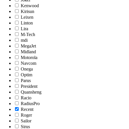
Kenwood
Kirisun
Leixen
Linton
Lira
M-Tech
mdi
MegaJet
Midland
Motorola
Navcom
Onega
Optim
Parus
President
Quansheng
Racio
RadiusPro
Recent
Roger
Sailor
Sirus