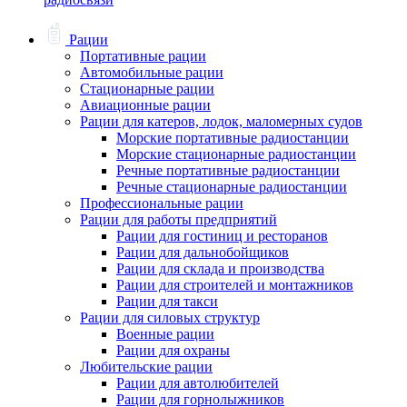
Рации
Портативные рации
Автомобильные рации
Стационарные рации
Авиационные рации
Рации для катеров, лодок, маломерных судов
Морские портативные радиостанции
Морские стационарные радиостанции
Речные портативные радиостанции
Речные стационарные радиостанции
Профессиональные рации
Рации для работы предприятий
Рации для гостиниц и ресторанов
Рации для дальнобойщиков
Рации для склада и производства
Рации для строителей и монтажников
Рации для такси
Рации для силовых структур
Военные рации
Рации для охраны
Любительские рации
Рации для автолюбителей
Рации для горнолыжников