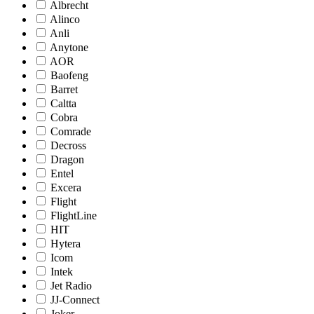
Albrecht
Alinco
Anli
Anytone
AOR
Baofeng
Barret
Caltta
Cobra
Comrade
Decross
Dragon
Entel
Excera
Flight
FlightLine
HIT
Hytera
Icom
Intek
Jet Radio
JJ-Connect
Joker