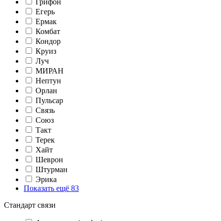
Грифон
Егерь
Ермак
Комбат
Кондор
Круиз
Луч
МИРАН
Нептун
Орлан
Пульсар
Связь
Союз
Такт
Терек
Хайт
Шеврон
Штурман
Эрика
Показать ещё 83
Стандарт связи