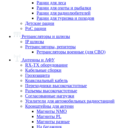
Рации для леса
Рации для охоты и рыбалки
Рации для радиолюбителей
Рации для туризма и походов
Детские рации
PoC рации
Ретрансляторы и шлюзы
IP шлюзы
Ретрансляторы, репитеры
Ретрансляторы военные (для СВО)
Антенны и АФУ
RX-TX оборудование
Кабельные сборки
Грозозащита
Коаксиальный кабель
Переходники высокочастотные
Разъемы высокочастотные
Согласованные нагрузки
Усилители для автомобильных радиостанций
Кронштейны для антенн
Магниты NMO
Магниты PL
Магниты разные
На багажник