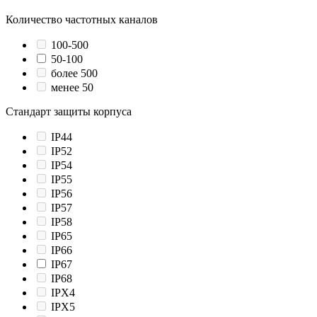
Количество частотных каналов
100-500
50-100
более 500
менее 50
Стандарт защиты корпуса
IP44
IP52
IP54
IP55
IP56
IP57
IP58
IP65
IP66
IP67
IP68
IPX4
IPX5