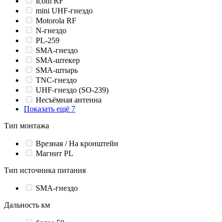
Icom RF
mini UHF-гнездо
Motorola RF
N-гнездо
PL-259
SMA-гнездо
SMA-штекер
SMA-штырь
TNC-гнездо
UHF-гнездо (SO-239)
Несъёмная антенна
Показать ещё 7
Тип монтажа
Врезная / На кронштейн
Магнит PL
Тип источника питания
SMA-гнездо
Дальность км