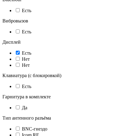
Есть
Вибровызов
Есть
Дисплей
Есть
Нет
Нет
Клавиатура (с блокировкой)
Есть
Гарнитура в комплекте
Да
Тип антенного разъёма
BNC-гнездо
Icom RF