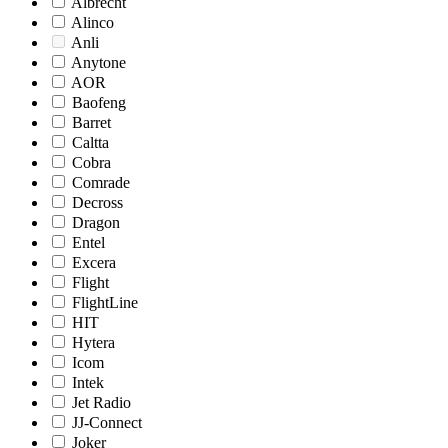
Albrecht
Alinco
Anli
Anytone
AOR
Baofeng
Barret
Caltta
Cobra
Comrade
Decross
Dragon
Entel
Excera
Flight
FlightLine
HIT
Hytera
Icom
Intek
Jet Radio
JJ-Connect
Joker