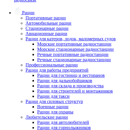
Рации
Портативные рации
Автомобильные рации
Стационарные рации
Авиационные рации
Рации для катеров, лодок, маломерных судов
Морские портативные радиостанции
Морские стационарные радиостанции
Речные портативные радиостанции
Речные стационарные радиостанции
Профессиональные рации
Рации для работы предприятий
Рации для гостиниц и ресторанов
Рации для дальнобойщиков
Рации для склада и производства
Рации для строителей и монтажников
Рации для такси
Рации для силовых структур
Военные рации
Рации для охраны
Любительские рации
Рации для автолюбителей
Рации для горнолыжников