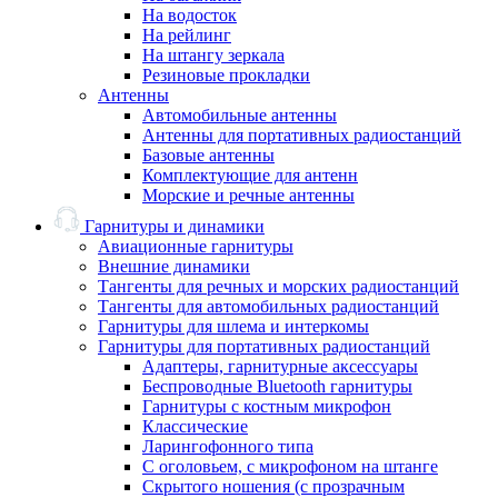
На водосток
На рейлинг
На штангу зеркала
Резиновые прокладки
Антенны
Автомобильные антенны
Антенны для портативных радиостанций
Базовые антенны
Комплектующие для антенн
Морские и речные антенны
Гарнитуры и динамики
Авиационные гарнитуры
Внешние динамики
Тангенты для речных и морских радиостанций
Тангенты для автомобильных радиостанций
Гарнитуры для шлема и интеркомы
Гарнитуры для портативных радиостанций
Адаптеры, гарнитурные аксессуары
Беспроводные Bluetooth гарнитуры
Гарнитуры с костным микрофон
Классические
Ларингофонного типа
С оголовьем, с микрофоном на штанге
Скрытого ношения (с прозрачным