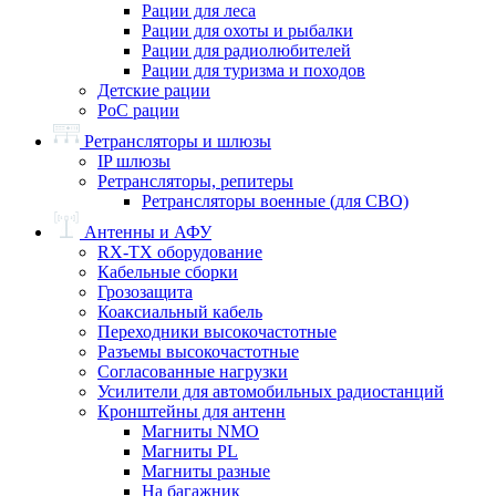
Рации для леса
Рации для охоты и рыбалки
Рации для радиолюбителей
Рации для туризма и походов
Детские рации
PoC рации
Ретрансляторы и шлюзы
IP шлюзы
Ретрансляторы, репитеры
Ретрансляторы военные (для СВО)
Антенны и АФУ
RX-TX оборудование
Кабельные сборки
Грозозащита
Коаксиальный кабель
Переходники высокочастотные
Разъемы высокочастотные
Согласованные нагрузки
Усилители для автомобильных радиостанций
Кронштейны для антенн
Магниты NMO
Магниты PL
Магниты разные
На багажник