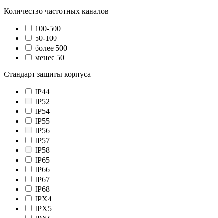
Количество частотных каналов
100-500
50-100
более 500
менее 50
Стандарт защиты корпуса
IP44
IP52
IP54
IP55
IP56
IP57
IP58
IP65
IP66
IP67
IP68
IPX4
IPX5