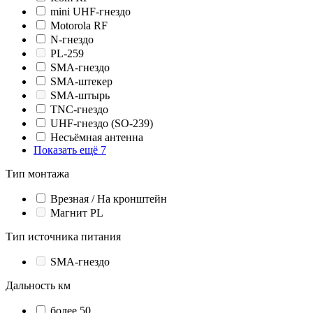
mini UHF-гнездо
Motorola RF
N-гнездо
PL-259
SMA-гнездо
SMA-штекер
SMA-штырь
TNC-гнездо
UHF-гнездо (SO-239)
Несъёмная антенна
Показать ещё 7
Тип монтажа
Врезная / На кронштейн
Магнит PL
Тип источника питания
SMA-гнездо
Дальность км
более 50