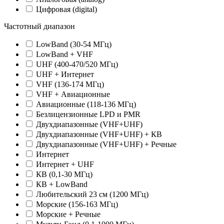
Цифровая (digital)
Частотный диапазон
LowBand (30-54 МГц)
LowBand + VHF
UHF (400-470/520 МГц)
UHF + Интернет
VHF (136-174 МГц)
VHF + Авиационные
Авиационные (118-136 МГц)
Безлицензионные LPD и PMR
Двухдиапазонные (VHF+UHF)
Двухдиапазонные (VHF+UHF) + КВ
Двухдиапазонные (VHF+UHF) + Речные
Интернет
Интернет + UHF
КВ (0,1-30 МГц)
КВ + LowBand
Любительский 23 см (1200 МГц)
Морские (156-163 МГц)
Морские + Речные