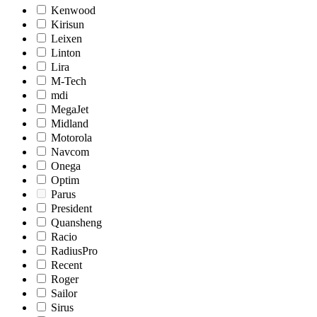
Kenwood
Kirisun
Leixen
Linton
Lira
M-Tech
mdi
MegaJet
Midland
Motorola
Navcom
Onega
Optim
Parus
President
Quansheng
Racio
RadiusPro
Recent
Roger
Sailor
Sirus