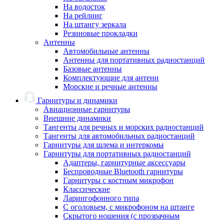
На водосток
На рейлинг
На штангу зеркала
Резиновые прокладки
Антенны
Автомобильные антенны
Антенны для портативных радиостанций
Базовые антенны
Комплектующие для антенн
Морские и речные антенны
Гарнитуры и динамики
Авиационные гарнитуры
Внешние динамики
Тангенты для речных и морских радиостанций
Тангенты для автомобильных радиостанций
Гарнитуры для шлема и интеркомы
Гарнитуры для портативных радиостанций
Адаптеры, гарнитурные аксессуары
Беспроводные Bluetooth гарнитуры
Гарнитуры с костным микрофон
Классические
Ларингофонного типа
С оголовьем, с микрофоном на штанге
Скрытого ношения (с прозрачным