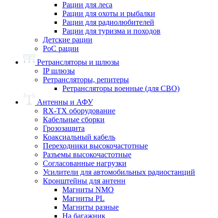
Рации для леса
Рации для охоты и рыбалки
Рации для радиолюбителей
Рации для туризма и походов
Детские рации
PoC рации
Ретрансляторы и шлюзы
IP шлюзы
Ретрансляторы, репитеры
Ретрансляторы военные (для СВО)
Антенны и АФУ
RX-TX оборудование
Кабельные сборки
Грозозащита
Коаксиальный кабель
Переходники высокочастотные
Разъемы высокочастотные
Согласованные нагрузки
Усилители для автомобильных радиостанций
Кронштейны для антенн
Магниты NMO
Магниты PL
Магниты разные
На багажник