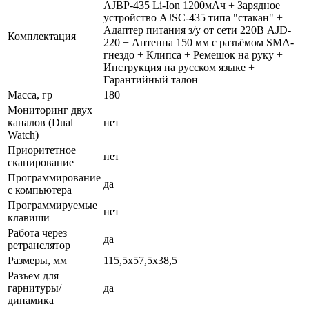
AJBP-435 Li-Ion 1200мАч + Зарядное
устройство AJSC-435 типа "стакан" +
Адаптер питания з/у от сети 220В AJD-
Комплектация
220 + Антенна 150 мм с разъёмом SMA-
гнездо + Клипса + Ремешок на руку +
Инструкция на русском языке +
Гарантийный талон
Масса, гр
180
Мониторинг двух
каналов (Dual
нет
Watch)
Приоритетное
нет
сканирование
Программирование
да
с компьютера
Программируемые
нет
клавиши
Работа через
да
ретранслятор
Размеры, мм
115,5x57,5x38,5
Разъем для
гарнитуры/
да
динамика