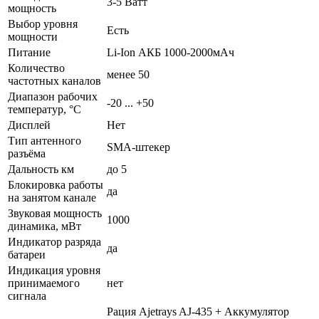
3-5 Ватт
мощность
Выбор уровня
Есть
мощности
Питание
Li-Ion АКБ 1000-2000мАч
Количество
менее 50
частотных каналов
Диапазон рабочих
-20 ... +50
температур, °С
Дисплей
Нет
Тип антенного
SMA-штекер
разъёма
Дальность км
до 5
Блокировка работы
да
на занятом канале
Звуковая мощность
1000
динамика, мВт
Индикатор разряда
да
батареи
Индикация уровня
принимаемого
нет
сигнала
Рация Ajetrays AJ-435 + Аккумулятор