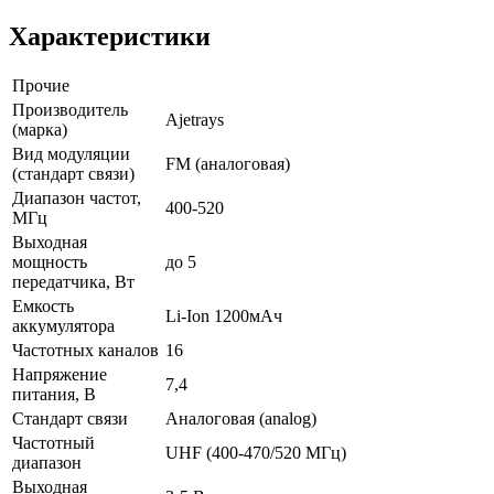
Характеристики
Прочие
Производитель
Ajetrays
(марка)
Вид модуляции
FM (аналоговая)
(стандарт связи)
Диапазон частот,
400-520
МГц
Выходная
мощность
до 5
передатчика, Вт
Емкость
Li-Ion 1200мАч
аккумулятора
Частотных каналов
16
Напряжение
7,4
питания, В
Стандарт связи
Аналоговая (analog)
Частотный
UHF (400-470/520 МГц)
диапазон
Выходная