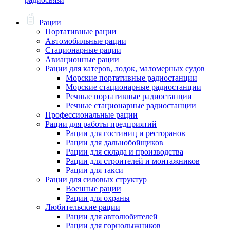
Рации
Портативные рации
Автомобильные рации
Стационарные рации
Авиационные рации
Рации для катеров, лодок, маломерных судов
Морские портативные радиостанции
Морские стационарные радиостанции
Речные портативные радиостанции
Речные стационарные радиостанции
Профессиональные рации
Рации для работы предприятий
Рации для гостиниц и ресторанов
Рации для дальнобойщиков
Рации для склада и производства
Рации для строителей и монтажников
Рации для такси
Рации для силовых структур
Военные рации
Рации для охраны
Любительские рации
Рации для автолюбителей
Рации для горнолыжников