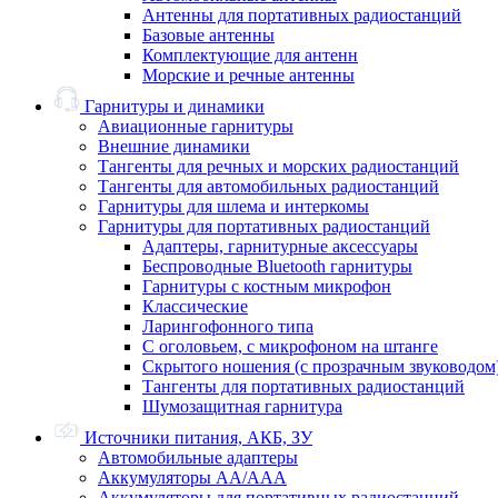
Антенны для портативных радиостанций
Базовые антенны
Комплектующие для антенн
Морские и речные антенны
Гарнитуры и динамики
Авиационные гарнитуры
Внешние динамики
Тангенты для речных и морских радиостанций
Тангенты для автомобильных радиостанций
Гарнитуры для шлема и интеркомы
Гарнитуры для портативных радиостанций
Адаптеры, гарнитурные аксессуары
Беспроводные Bluetooth гарнитуры
Гарнитуры с костным микрофон
Классические
Ларингофонного типа
С оголовьем, с микрофоном на штанге
Скрытого ношения (с прозрачным звуководом
Тангенты для портативных радиостанций
Шумозащитная гарнитура
Источники питания, АКБ, ЗУ
Автомобильные адаптеры
Аккумуляторы АА/ААА
Аккумуляторы для портативных радиостанций