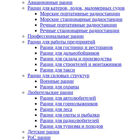
Авиационные рации
Рации для катеров, лодок, маломерных судов
Морские портативные радиостанции
Морские стационарные радиостанции
Речные портативные радиостанции
Речные стационарные радиостанции
Профессиональные рации
Рации для работы предприятий
Рации для гостиниц и ресторанов
Рации для дальнобойщиков
Рации для склада и производства
Рации для строителей и монтажников
Рации для такси
Рации для силовых структур
Военные рации
Рации для охраны
Любительские рации
Рации для автолюбителей
Рации для горнолыжников
Рации для леса
Рации для охоты и рыбалки
Рации для радиолюбителей
Рации для туризма и походов
Детские рации
PoC рации