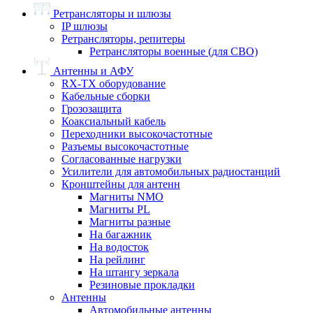
Ретрансляторы и шлюзы
IP шлюзы
Ретрансляторы, репитеры
Ретрансляторы военные (для СВО)
Антенны и АФУ
RX-TX оборудование
Кабельные сборки
Грозозащита
Коаксиальный кабель
Переходники высокочастотные
Разъемы высокочастотные
Согласованные нагрузки
Усилители для автомобильных радиостанций
Кронштейны для антенн
Магниты NMO
Магниты PL
Магниты разные
На багажник
На водосток
На рейлинг
На штангу зеркала
Резиновые прокладки
Антенны
Автомобильные антенны