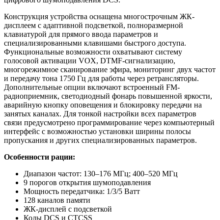
Конструкция устройства оснащена многострочным ЖК-
дисплеем с адаптивной подсветкой, полноразмерной
клавиатурой для прямого ввода параметров и
специализированными клавишами быстрого доступа.
Функциональные возможности охватывают систему
голосовой активации VOX, DTMF-сигнализацию,
многорежимное сканирование эфира, мониторинг двух частот
и передачу тона 1750 Гц для работы через ретрансляторы.
Дополнительные опции включают встроенный FM-
радиоприемник, светодиодный фонарь повышенной яркости,
аварийную кнопку оповещения и блокировку передачи на
занятых каналах. Для тонкой настройки всех параметров
связи предусмотрено программирование через компьютерный
интерфейс с возможностью установки ширины полосы
пропускания и других специализированных параметров.
Особенности рации:
Диапазон частот: 130–176 МГц; 400–520 МГц
9 порогов открытия шумоподавления
Мощность передатчика: 1/3/5 Ватт
128 каналов памяти
ЖК-дисплей с подсветкой
Коды DCS и CTCSS