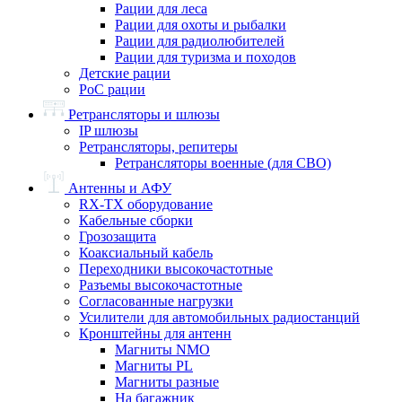
Рации для леса
Рации для охоты и рыбалки
Рации для радиолюбителей
Рации для туризма и походов
Детские рации
PoC рации
Ретрансляторы и шлюзы
IP шлюзы
Ретрансляторы, репитеры
Ретрансляторы военные (для СВО)
Антенны и АФУ
RX-TX оборудование
Кабельные сборки
Грозозащита
Коаксиальный кабель
Переходники высокочастотные
Разъемы высокочастотные
Согласованные нагрузки
Усилители для автомобильных радиостанций
Кронштейны для антенн
Магниты NMO
Магниты PL
Магниты разные
На багажник