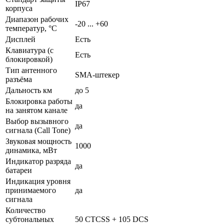
IP67
корпуса
Диапазон рабочих
-20 ... +60
температур, °С
Дисплей
Есть
Клавиатура (с
Есть
блокировкой)
Тип антенного
SMA-штекер
разъёма
Дальность км
до 5
Блокировка работы
да
на занятом канале
Выбор вызывного
да
сигнала (Call Tone)
Звуковая мощность
1000
динамика, мВт
Индикатор разряда
да
батареи
Индикация уровня
принимаемого
да
сигнала
Количество
субтональных
50 CTCSS + 105 DCS