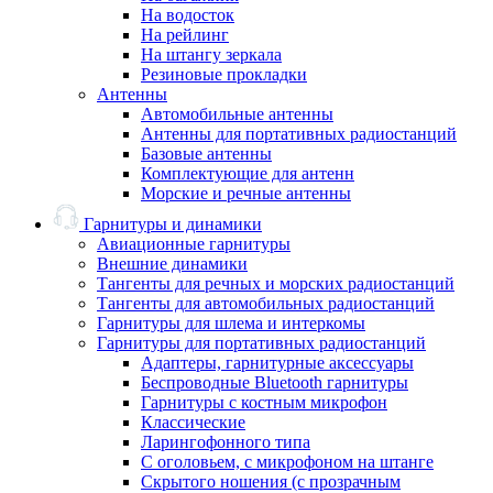
На водосток
На рейлинг
На штангу зеркала
Резиновые прокладки
Антенны
Автомобильные антенны
Антенны для портативных радиостанций
Базовые антенны
Комплектующие для антенн
Морские и речные антенны
Гарнитуры и динамики
Авиационные гарнитуры
Внешние динамики
Тангенты для речных и морских радиостанций
Тангенты для автомобильных радиостанций
Гарнитуры для шлема и интеркомы
Гарнитуры для портативных радиостанций
Адаптеры, гарнитурные аксессуары
Беспроводные Bluetooth гарнитуры
Гарнитуры с костным микрофон
Классические
Ларингофонного типа
С оголовьем, с микрофоном на штанге
Скрытого ношения (с прозрачным