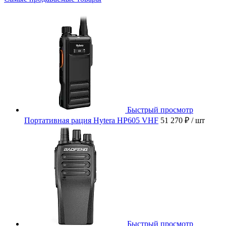
Быстрый просмотр
Портативная рация Hytera HP605 VHF
51 270 ₽
/ шт
Быстрый просмотр