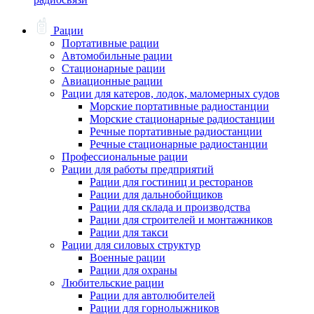
Рации
Портативные рации
Автомобильные рации
Стационарные рации
Авиационные рации
Рации для катеров, лодок, маломерных судов
Морские портативные радиостанции
Морские стационарные радиостанции
Речные портативные радиостанции
Речные стационарные радиостанции
Профессиональные рации
Рации для работы предприятий
Рации для гостиниц и ресторанов
Рации для дальнобойщиков
Рации для склада и производства
Рации для строителей и монтажников
Рации для такси
Рации для силовых структур
Военные рации
Рации для охраны
Любительские рации
Рации для автолюбителей
Рации для горнолыжников