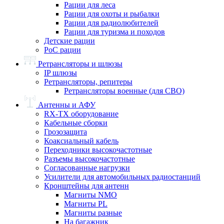
Рации для леса
Рации для охоты и рыбалки
Рации для радиолюбителей
Рации для туризма и походов
Детские рации
PoC рации
Ретрансляторы и шлюзы
IP шлюзы
Ретрансляторы, репитеры
Ретрансляторы военные (для СВО)
Антенны и АФУ
RX-TX оборудование
Кабельные сборки
Грозозащита
Коаксиальный кабель
Переходники высокочастотные
Разъемы высокочастотные
Согласованные нагрузки
Усилители для автомобильных радиостанций
Кронштейны для антенн
Магниты NMO
Магниты PL
Магниты разные
На багажник