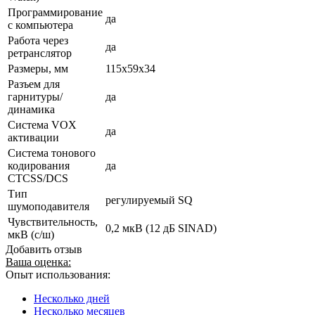
Программирование
да
с компьютера
Работа через
да
ретранслятор
Размеры, мм
115x59x34
Разъем для
гарнитуры/
да
динамика
Система VOX
да
активации
Система тонового
кодирования
да
CTCSS/DCS
Тип
регулируемый SQ
шумоподавителя
Чувствительность,
0,2 мкВ (12 дБ SINAD)
мкВ (с/ш)
Добавить отзыв
Ваша оценка:
Опыт использования:
Несколько дней
Несколько месяцев