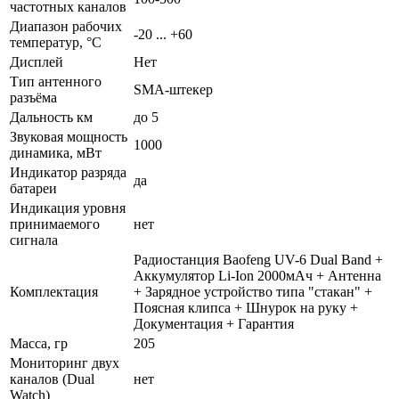
частотных каналов
Диапазон рабочих
-20 ... +60
температур, °С
Дисплей
Нет
Тип антенного
SMA-штекер
разъёма
Дальность км
до 5
Звуковая мощность
1000
динамика, мВт
Индикатор разряда
да
батареи
Индикация уровня
принимаемого
нет
сигнала
Радиостанция Baofeng UV-6 Dual Band +
Аккумулятор Li-Ion 2000мАч + Антенна
Комплектация
+ Зарядное устройство типа "стакан" +
Поясная клипса + Шнурок на руку +
Документация + Гарантия
Масса, гр
205
Мониторинг двух
каналов (Dual
нет
Watch)