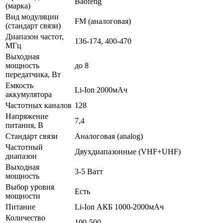
Baofeng
(марка)
Вид модуляции
FM (аналоговая)
(стандарт связи)
Диапазон частот,
136-174, 400-470
МГц
Выходная
мощность
до 8
передатчика, Вт
Емкость
Li-Ion 2000мАч
аккумулятора
Частотных каналов
128
Напряжение
7,4
питания, В
Стандарт связи
Аналоговая (analog)
Частотный
Двухдиапазонные (VHF+UHF)
диапазон
Выходная
3-5 Ватт
мощность
Выбор уровня
Есть
мощности
Питание
Li-Ion АКБ 1000-2000мАч
Количество
100-500