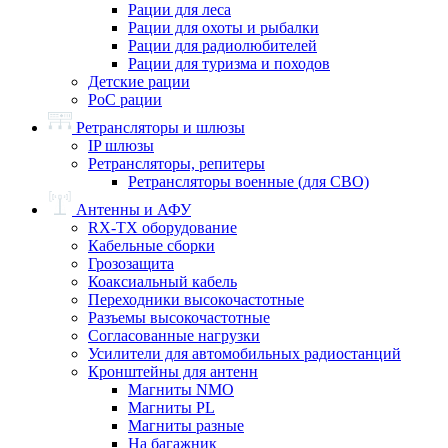
Рации для леса
Рации для охоты и рыбалки
Рации для радиолюбителей
Рации для туризма и походов
Детские рации
PoC рации
Ретрансляторы и шлюзы
IP шлюзы
Ретрансляторы, репитеры
Ретрансляторы военные (для СВО)
Антенны и АФУ
RX-TX оборудование
Кабельные сборки
Грозозащита
Коаксиальный кабель
Переходники высокочастотные
Разъемы высокочастотные
Согласованные нагрузки
Усилители для автомобильных радиостанций
Кронштейны для антенн
Магниты NMO
Магниты PL
Магниты разные
На багажник