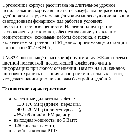
Эргономика корпуса рассчитана на длительное удобное
использование: корпус выполнен с камуфляжной раскраской,
удобно лежит в руке и оснащён ярким многофункциональным
светодиодным фонариком для работы в условиях
недостаточной освещённости. На левой панели рации
расположены две кнопки, обеспечивающие управление
мониторингом, режимами работы фонарика, а также
включением встроенного FM-радио, принимающего станции
в диапазоне 65-108 МГц.
UV-82 Camo оснащён высокоинформативным ЖК-дисплеем с
цветной подсветкой, позволяющей комфортно читать
информацию при любом освещении. Память на 128 каналов
позволяет хранить названия и настройки отдельных частот,
что делает навигацию по каналам быстрой и удобной.
Технические характеристики:
частотные диапазоны работы:
- 130-176 МГц (приём+передача),
- 400-520 МГц (приём+передача),
- 65-108 (приём, FM радио);
выходная мощность: до 5 Ватт;
128 каналов памяти;
двойная кнопка PTT;