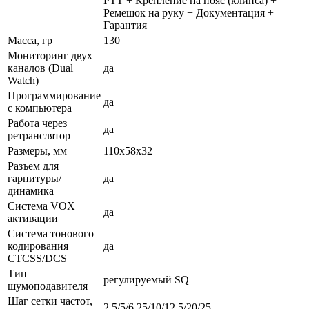
PTT + Крепление на пояс (клипса) +
Ремешок на руку + Документация +
Гарантия
Масса, гр
130
Мониторинг двух
каналов (Dual
да
Watch)
Программирование
да
с компьютера
Работа через
да
ретранслятор
Размеры, мм
110x58x32
Разъем для
гарнитуры/
да
динамика
Система VOX
да
активации
Система тонового
кодирования
да
CTCSS/DCS
Тип
регулируемый SQ
шумоподавителя
Шаг сетки частот,
2,5/5/6,25/10/12,5/20/25