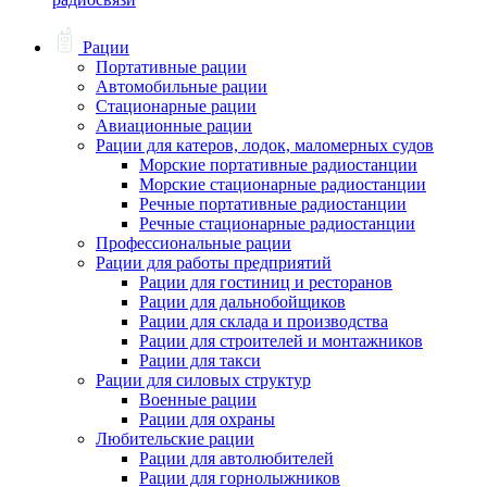
Рации
Портативные рации
Автомобильные рации
Стационарные рации
Авиационные рации
Рации для катеров, лодок, маломерных судов
Морские портативные радиостанции
Морские стационарные радиостанции
Речные портативные радиостанции
Речные стационарные радиостанции
Профессиональные рации
Рации для работы предприятий
Рации для гостиниц и ресторанов
Рации для дальнобойщиков
Рации для склада и производства
Рации для строителей и монтажников
Рации для такси
Рации для силовых структур
Военные рации
Рации для охраны
Любительские рации
Рации для автолюбителей
Рации для горнолыжников