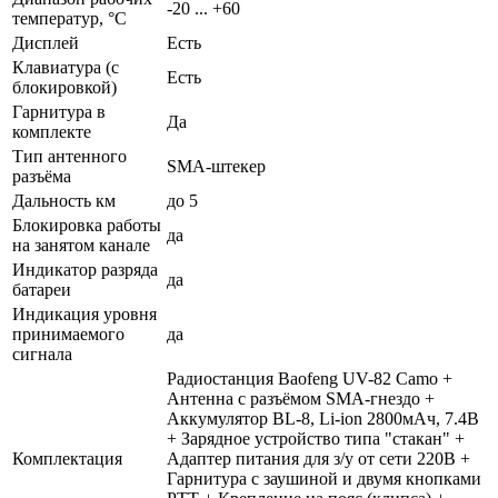
-20 ... +60
температур, °С
Дисплей
Есть
Клавиатура (с
Есть
блокировкой)
Гарнитура в
Да
комплекте
Тип антенного
SMA-штекер
разъёма
Дальность км
до 5
Блокировка работы
да
на занятом канале
Индикатор разряда
да
батареи
Индикация уровня
принимаемого
да
сигнала
Радиостанция Baofeng UV-82 Camo +
Антенна с разъёмом SMA-гнездо +
Аккумулятор BL-8, Li-ion 2800мАч, 7.4В
+ Зарядное устройство типа "стакан" +
Комплектация
Адаптер питания для з/у от сети 220В +
Гарнитура с заушиной и двумя кнопками