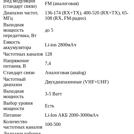
Вид модуляции
FM (аналоговая)
(стандарт связи)
Диапазон частот,
136-174 (RX+TX), 400-520 (RX+TX), 65-
МГц
108 (RX, FM-радио)
Выходная
мощность
до 5
передатчика, Вт
Емкость
Li-ion 2800мАч
аккумулятора
Частотных каналов
128
Напряжение
7,4
питания, В
Стандарт связи
Аналоговая (analog)
Частотный
Двухдиапазонные (VHF+UHF)
диапазон
Выходная
3-5 Ватт
мощность
Выбор уровня
Есть
мощности
Питание
Li-Ion АКБ 2000-3000мАч
Количество
100-500
частотных каналов
Диапазон рабочих