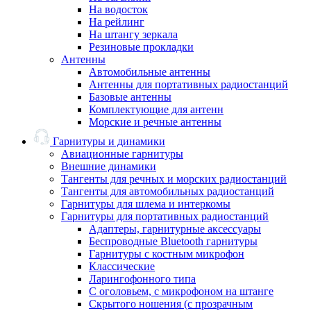
На водосток
На рейлинг
На штангу зеркала
Резиновые прокладки
Антенны
Автомобильные антенны
Антенны для портативных радиостанций
Базовые антенны
Комплектующие для антенн
Морские и речные антенны
Гарнитуры и динамики
Авиационные гарнитуры
Внешние динамики
Тангенты для речных и морских радиостанций
Тангенты для автомобильных радиостанций
Гарнитуры для шлема и интеркомы
Гарнитуры для портативных радиостанций
Адаптеры, гарнитурные аксессуары
Беспроводные Bluetooth гарнитуры
Гарнитуры с костным микрофон
Классические
Ларингофонного типа
С оголовьем, с микрофоном на штанге
Скрытого ношения (с прозрачным