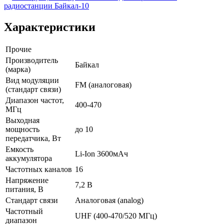
радиостанции Байкал-10
Характеристики
Прочие
Производитель
Байкал
(марка)
Вид модуляции
FM (аналоговая)
(стандарт связи)
Диапазон частот,
400-470
МГц
Выходная
мощность
до 10
передатчика, Вт
Емкость
Li-Ion 3600мАч
аккумулятора
Частотных каналов
16
Напряжение
7,2 В
питания, В
Стандарт связи
Аналоговая (analog)
Частотный
UHF (400-470/520 МГц)
диапазон