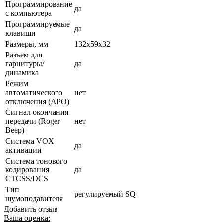
Программирование
да
с компьютера
Программируемые
да
клавиши
Размеры, мм
132х59х32
Разъем для
гарнитуры/
да
динамика
Режим
автоматического
нет
отключения (АРО)
Сигнал окончания
передачи (Roger
нет
Beep)
Система VOX
да
активации
Система тонового
кодирования
да
CTCSS/DCS
Тип
регулируемый SQ
шумоподавителя
Добавить отзыв
Ваша оценка: