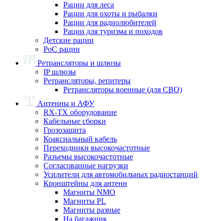
Рации для леса
Рации для охоты и рыбалки
Рации для радиолюбителей
Рации для туризма и походов
Детские рации
PoC рации
Ретрансляторы и шлюзы
IP шлюзы
Ретрансляторы, репитеры
Ретрансляторы военные (для СВО)
Антенны и АФУ
RX-TX оборудование
Кабельные сборки
Грозозащита
Коаксиальный кабель
Переходники высокочастотные
Разъемы высокочастотные
Согласованные нагрузки
Усилители для автомобильных радиостанций
Кронштейны для антенн
Магниты NMO
Магниты PL
Магниты разные
На багажник