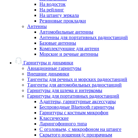
На водосток
На рейлинг
На штангу зеркала
Резиновые прокладки
Антенны
Автомобильные антенны
Антенны для портативных радиостанций
Базовые антенны
Комплектующие для антенн
Морские и речные антенны
Гарнитуры и динамики
Авиационные гарнитуры
Внешние динамики
Тангенты для речных и морских радиостанций
Тангенты для автомобильных радиостанций
Гарнитуры для шлема и интеркомы
Гарнитуры для портативных радиостанций
Адаптеры, гарнитурные аксессуары
Беспроводные Bluetooth гарнитуры
Гарнитуры с костным микрофон
Классические
Ларингофонного типа
С оголовьем, с микрофоном на штанге
Скрытого ношения (с прозрачным