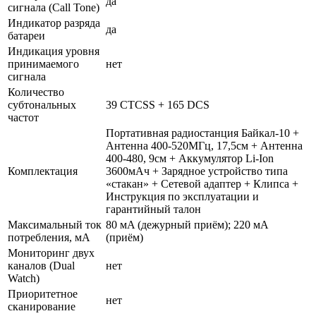
да
сигнала (Call Tone)
Индикатор разряда
да
батареи
Индикация уровня
принимаемого
нет
сигнала
Количество
субтональных
39 CTCSS + 165 DCS
частот
Портативная радиостанция Байкал-10 +
Антенна 400-520МГц, 17,5см + Антенна
400-480, 9см + Аккумулятор Li-Ion
Комплектация
3600мАч + Зарядное устройство типа
«стакан» + Сетевой адаптер + Клипса +
Инструкция по эксплуатации и
гарантийный талон
Максимальный ток
80 мA (дежурный приём); 220 мA
потребления, мА
(приём)
Мониторинг двух
каналов (Dual
нет
Watch)
Приоритетное
нет
сканирование