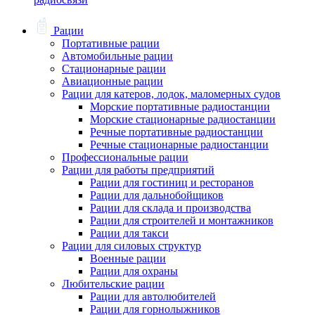
Рации
Портативные рации
Автомобильные рации
Стационарные рации
Авиационные рации
Рации для катеров, лодок, маломерных судов
Морские портативные радиостанции
Морские стационарные радиостанции
Речные портативные радиостанции
Речные стационарные радиостанции
Профессиональные рации
Рации для работы предприятий
Рации для гостиниц и ресторанов
Рации для дальнобойщиков
Рации для склада и производства
Рации для строителей и монтажников
Рации для такси
Рации для силовых структур
Военные рации
Рации для охраны
Любительские рации
Рации для автолюбителей
Рации для горнолыжников