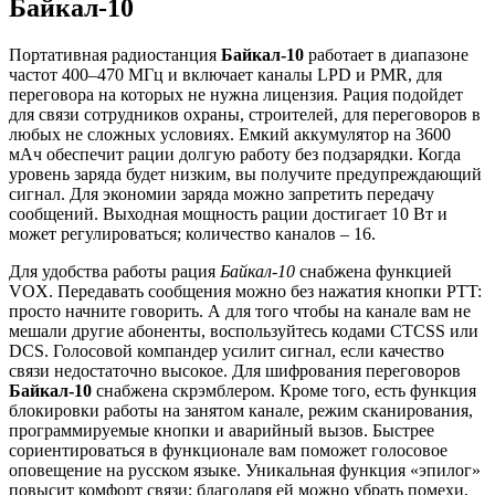
Байкал-10
Портативная радиостанция
Байкал-10
работает в диапазоне
частот 400–470 МГц и включает каналы LPD и PMR, для
переговора на которых не нужна лицензия. Рация подойдет
для связи сотрудников охраны, строителей, для переговоров в
любых не сложных условиях. Емкий аккумулятор на 3600
мАч обеспечит рации долгую работу без подзарядки. Когда
уровень заряда будет низким, вы получите предупреждающий
сигнал. Для экономии заряда можно запретить передачу
сообщений. Выходная мощность рации достигает 10 Вт и
может регулироваться; количество каналов – 16.
Для удобства работы рация
Байкал-10
снабжена функцией
VOX. Передавать сообщения можно без нажатия кнопки PTT:
просто начните говорить. А для того чтобы на канале вам не
мешали другие абоненты, воспользуйтесь кодами CTCSS или
DCS. Голосовой компандер усилит сигнал, если качество
связи недостаточно высокое. Для шифрования переговоров
Байкал-10
снабжена скрэмблером. Кроме того, есть функция
блокировки работы на занятом канале, режим сканирования,
программируемые кнопки и аварийный вызов. Быстрее
сориентироваться в функционале вам поможет голосовое
оповещение на русском языке. Уникальная функция «эпилог»
повысит комфорт связи: благодаря ей можно убрать помехи,