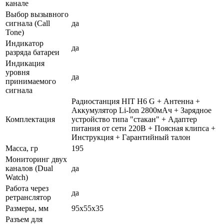
канале
Выбор вызывного
сигнала (Call
да
Tone)
Индикатор
да
разряда батареи
Индикация
уровня
да
принимаемого
сигнала
Радиостанция HIT H6 G + Антенна +
Аккумулятор Li-Ion 2800мАч + Зарядное
Комплектация
устройство типа "стакан" + Адаптер
питания от сети 220В + Поясная клипса +
Инструкция + Гарантийный талон
Масса, гр
195
Мониторинг двух
каналов (Dual
да
Watch)
Работа через
да
ретранслятор
Размеры, мм
95x55x35
Разъем для