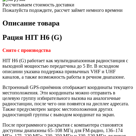
Рассчитываем стоимость доставки
Пожалуйста подождите, рассчет займет немного времени
Описание товара
Рация HIT H6 (G)
Снято с производства
HIT H6 (G) работает как мультидиапазонная радиостанция с
выходной мощностью передатчика до 5 Вт. В исходном
описании указана поддержка привычных VHF и UHF
каналов, а также возможность работы в речном диапазоне.
Встроенный GPS-приёмник отображает координаты текущего
местоположения. Эти координаты можно отправить в
целевую группу избирательного вызова на аналогичные
радиостанции, после чего они появятся на дисплее адресата.
Также предусмотрен запрос местоположения других
радиостанций группы с выводом координат на экран.
После программного раскрытия с компьютера становятся
доступны диапазоны 65–108 МГц для FM-радио, 136–174
МГц, 175–220 МГц, 230–250 МГц и 330–520 МГц, включая