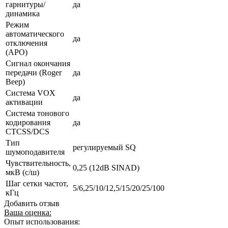
гарнитуры/
да
динамика
Режим
автоматического
да
отключения
(АРО)
Сигнал окончания
передачи (Roger
да
Beep)
Система VOX
да
активации
Система тонового
кодирования
да
CTCSS/DCS
Тип
регулируемый SQ
шумоподавителя
Чувствительность,
0,25 (12dB SINAD)
мкВ (с/ш)
Шаг сетки частот,
5/6,25/10/12,5/15/20/25/100
кГц
Добавить отзыв
Ваша оценка:
Опыт использования: