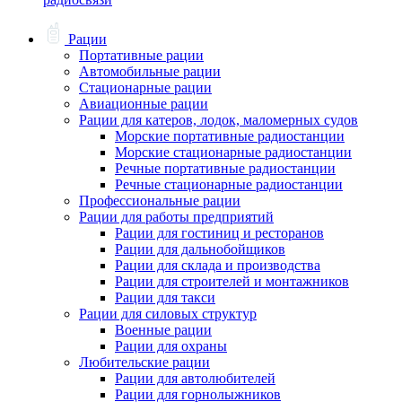
Рации
Портативные рации
Автомобильные рации
Стационарные рации
Авиационные рации
Рации для катеров, лодок, маломерных судов
Морские портативные радиостанции
Морские стационарные радиостанции
Речные портативные радиостанции
Речные стационарные радиостанции
Профессиональные рации
Рации для работы предприятий
Рации для гостиниц и ресторанов
Рации для дальнобойщиков
Рации для склада и производства
Рации для строителей и монтажников
Рации для такси
Рации для силовых структур
Военные рации
Рации для охраны
Любительские рации
Рации для автолюбителей
Рации для горнолыжников