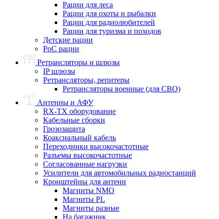
Рации для леса
Рации для охоты и рыбалки
Рации для радиолюбителей
Рации для туризма и походов
Детские рации
PoC рации
Ретрансляторы и шлюзы
IP шлюзы
Ретрансляторы, репитеры
Ретрансляторы военные (для СВО)
Антенны и АФУ
RX-TX оборудование
Кабельные сборки
Грозозащита
Коаксиальный кабель
Переходники высокочастотные
Разъемы высокочастотные
Согласованные нагрузки
Усилители для автомобильных радиостанций
Кронштейны для антенн
Магниты NMO
Магниты PL
Магниты разные
На багажник