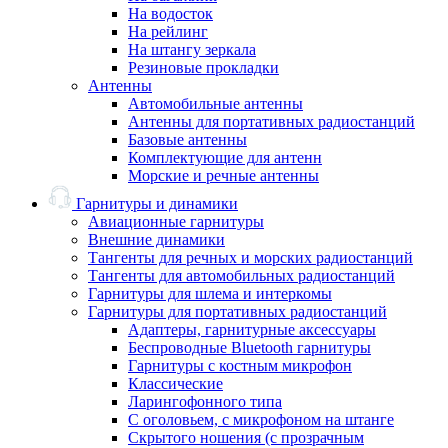
На водосток
На рейлинг
На штангу зеркала
Резиновые прокладки
Антенны
Автомобильные антенны
Антенны для портативных радиостанций
Базовые антенны
Комплектующие для антенн
Морские и речные антенны
Гарнитуры и динамики
Авиационные гарнитуры
Внешние динамики
Тангенты для речных и морских радиостанций
Тангенты для автомобильных радиостанций
Гарнитуры для шлема и интеркомы
Гарнитуры для портативных радиостанций
Адаптеры, гарнитурные аксессуары
Беспроводные Bluetooth гарнитуры
Гарнитуры с костным микрофон
Классические
Ларингофонного типа
С оголовьем, с микрофоном на штанге
Скрытого ношения (с прозрачным