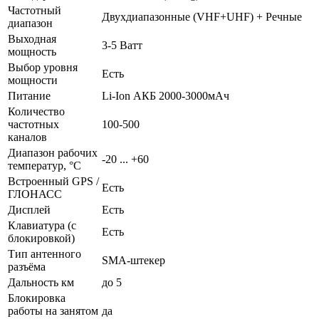
Частотный
Двухдиапазонные (VHF+UHF) + Речные
диапазон
Выходная
3-5 Ватт
мощность
Выбор уровня
Есть
мощности
Питание
Li-Ion АКБ 2000-3000мАч
Количество
частотных
100-500
каналов
Диапазон рабочих
-20 ... +60
температур, °С
Встроенный GPS /
Есть
ГЛОНАСС
Дисплей
Есть
Клавиатура (с
Есть
блокировкой)
Тип антенного
SMA-штекер
разъёма
Дальность км
до 5
Блокировка
работы на занятом
да