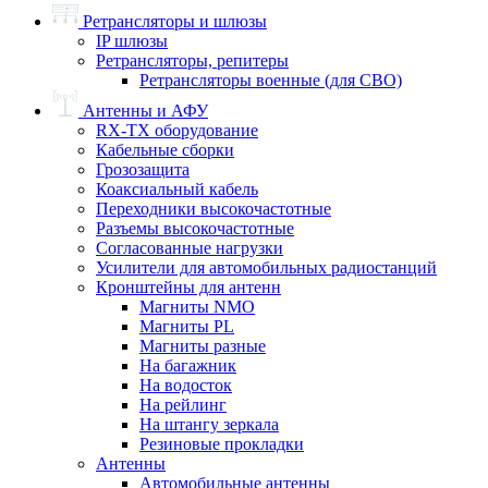
Ретрансляторы и шлюзы
IP шлюзы
Ретрансляторы, репитеры
Ретрансляторы военные (для СВО)
Антенны и АФУ
RX-TX оборудование
Кабельные сборки
Грозозащита
Коаксиальный кабель
Переходники высокочастотные
Разъемы высокочастотные
Согласованные нагрузки
Усилители для автомобильных радиостанций
Кронштейны для антенн
Магниты NMO
Магниты PL
Магниты разные
На багажник
На водосток
На рейлинг
На штангу зеркала
Резиновые прокладки
Антенны
Автомобильные антенны