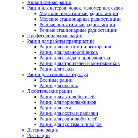
Авиационные рации
Рации для катеров, лодок, маломерных судов
Морские портативные радиостанции
Морские стационарные радиостанции
Речные портативные радиостанции
Речные стационарные радиостанции
Профессиональные рации
Рации для работы предприятий
Рации для гостиниц и ресторанов
Рации для дальнобойщиков
Рации для склада и производства
Рации для строителей и монтажников
Рации для такси
Рации для силовых структур
Военные рации
Рации для охраны
Любительские рации
Рации для автолюбителей
Рации для горнолыжников
Рации для леса
Рации для охоты и рыбалки
Рации для радиолюбителей
Рации для туризма и походов
Детские рации
PoC рации