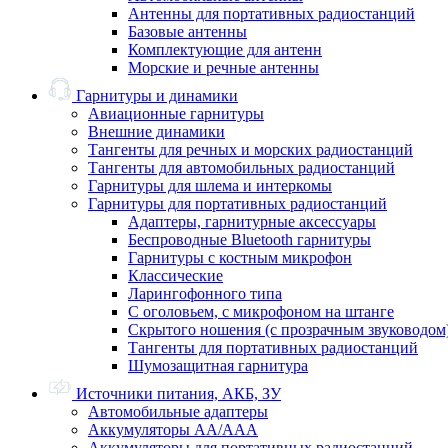
Антенны для портативных радиостанций
Базовые антенны
Комплектующие для антенн
Морские и речные антенны
Гарнитуры и динамики
Авиационные гарнитуры
Внешние динамики
Тангенты для речных и морских радиостанций
Тангенты для автомобильных радиостанций
Гарнитуры для шлема и интеркомы
Гарнитуры для портативных радиостанций
Адаптеры, гарнитурные аксессуары
Беспроводные Bluetooth гарнитуры
Гарнитуры с костным микрофон
Классические
Ларингофонного типа
С оголовьем, с микрофоном на штанге
Скрытого ношения (с прозрачным звуководом
Тангенты для портативных радиостанций
Шумозащитная гарнитура
Источники питания, АКБ, ЗУ
Автомобильные адаптеры
Аккумуляторы АА/ААА
Аккумуляторы для портативных радиостанций