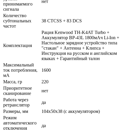
нет
принимаемого
сигнала
Количество
субтональных
38 CTCSS + 83 DCS
частот
Рация Kenwood TH-K4AT Turbo +
Аккумулятор BP-43L 1800мАч Li-Ion +
Настольное зарядное устройство типа
Комплектация
"стакан" + Антенна + Клипса +
Инструкция на русском и английском
языках + Гарантийный талон
Максимальный
ток потребления,
1600
мА
Масса, гр
220
Приоритетное
нет
сканирование
Работа через
да
ретранслятор
Размеры, мм
104x50x38 (c аккумулятором)
Режим
автоматического
да
отключения