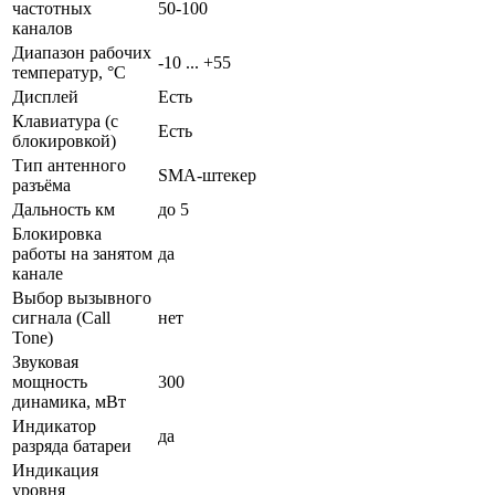
частотных
50-100
каналов
Диапазон рабочих
-10 ... +55
температур, °С
Дисплей
Есть
Клавиатура (с
Есть
блокировкой)
Тип антенного
SMA-штекер
разъёма
Дальность км
до 5
Блокировка
работы на занятом
да
канале
Выбор вызывного
сигнала (Call
нет
Tone)
Звуковая
мощность
300
динамика, мВт
Индикатор
да
разряда батареи
Индикация
уровня