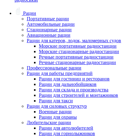
Рации
Портативные рации
Автомобильные рации
Стационарные рации
Авиационные рации
Рации для катеров, лодок, маломерных судов
Морские портативные радиостанции
Морские стационарные радиостанции
Речные портативные радиостанции
Речные стационарные радиостанции
Профессиональные рации
Рации для работы предприятий
Рации для гостиниц и ресторанов
Рации для дальнобойщиков
Рации для склада и производства
Рации для строителей и монтажников
Рации для такси
Рации для силовых структур
Военные рации
Рации для охраны
Любительские рации
Рации для автолюбителей
Рации для горнолыжников