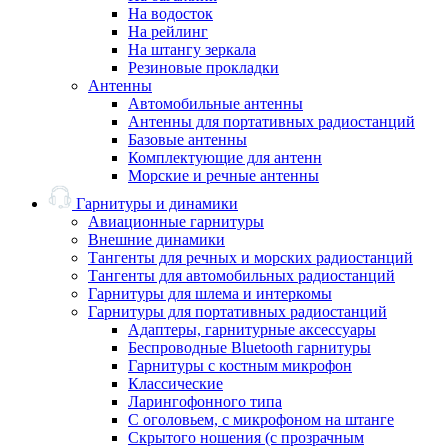
На водосток
На рейлинг
На штангу зеркала
Резиновые прокладки
Антенны
Автомобильные антенны
Антенны для портативных радиостанций
Базовые антенны
Комплектующие для антенн
Морские и речные антенны
Гарнитуры и динамики
Авиационные гарнитуры
Внешние динамики
Тангенты для речных и морских радиостанций
Тангенты для автомобильных радиостанций
Гарнитуры для шлема и интеркомы
Гарнитуры для портативных радиостанций
Адаптеры, гарнитурные аксессуары
Беспроводные Bluetooth гарнитуры
Гарнитуры с костным микрофон
Классические
Ларингофонного типа
С оголовьем, с микрофоном на штанге
Скрытого ношения (с прозрачным