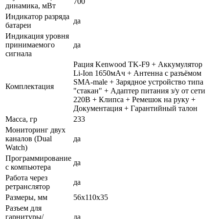
700
динамика, мВт
Индикатор разряда
да
батареи
Индикация уровня
принимаемого
да
сигнала
Рация Kenwood TK-F9 + Аккумулятор
Li-Ion 1650мАч + Антенна с разъёмом
SMA-male + Зарядное устройство типа
Комплектация
"стакан" + Адаптер питания з/у от сети
220В + Клипса + Ремешок на руку +
Документация + Гарантийный талон
Масса, гр
233
Мониторинг двух
каналов (Dual
да
Watch)
Программирование
да
с компьютера
Работа через
да
ретранслятор
Размеры, мм
56x110x35
Разъем для
гарнитуры/
да