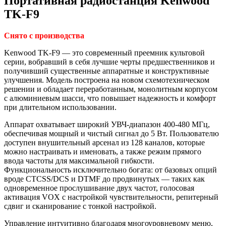
Портативная радиостанция Kenwood
TK-F9
Снято с производства
Kenwood TK-F9 — это современный преемник культовой
серии, вобравший в себя лучшие черты предшественников и
получивший существенные аппаратные и конструктивные
улучшения. Модель построена на новом схемотехническом
решении и обладает переработанным, монолитным корпусом
с алюминиевым шасси, что повышает надежность и комфорт
при длительном использовании.
Аппарат охватывает широкий УВЧ-диапазон 400-480 МГц,
обеспечивая мощный и чистый сигнал до 5 Вт. Пользователю
доступен внушительный арсенал из 128 каналов, которые
можно настраивать и именовать, а также режим прямого
ввода частоты для максимальной гибкости.
Функциональность исключительно богата: от базовых опций
вроде CTCSS/DCS и DTMF до продвинутых — таких как
одновременное прослушивание двух частот, голосовая
активация VOX с настройкой чувствительности, репитерный
сдвиг и сканирование с тонкой настройкой.
Управление интуитивно благодаря многоуровневому меню,