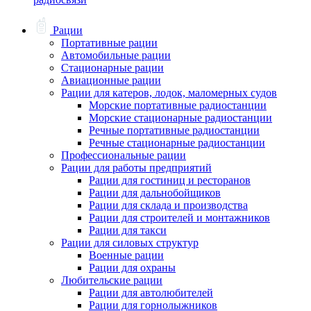
Рации
Портативные рации
Автомобильные рации
Стационарные рации
Авиационные рации
Рации для катеров, лодок, маломерных судов
Морские портативные радиостанции
Морские стационарные радиостанции
Речные портативные радиостанции
Речные стационарные радиостанции
Профессиональные рации
Рации для работы предприятий
Рации для гостиниц и ресторанов
Рации для дальнобойщиков
Рации для склада и производства
Рации для строителей и монтажников
Рации для такси
Рации для силовых структур
Военные рации
Рации для охраны
Любительские рации
Рации для автолюбителей
Рации для горнолыжников