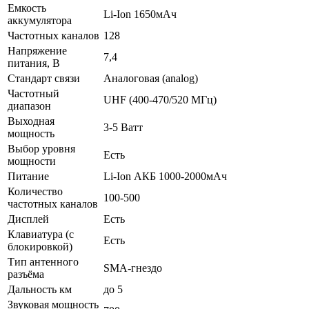
Емкость
Li-Ion 1650мАч
аккумулятора
Частотных каналов
128
Напряжение
7,4
питания, В
Стандарт связи
Аналоговая (analog)
Частотный
UHF (400-470/520 МГц)
диапазон
Выходная
3-5 Ватт
мощность
Выбор уровня
Есть
мощности
Питание
Li-Ion АКБ 1000-2000мАч
Количество
100-500
частотных каналов
Дисплей
Есть
Клавиатура (с
Есть
блокировкой)
Тип антенного
SMA-гнездо
разъёма
Дальность км
до 5
Звуковая мощность