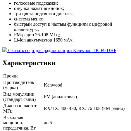
голосовые подсказки;
озвучка нажатия кнопок;
три цвета подсветки дисплея;
система меню;
быстрый доступ к частым функциям с цифровой
клавиатуры;
FM-радио 76-108 МГц;
Li-Ion аккумулятор 1650 мАч.
Скачать cофт для радиостанции Kenwood TK-F9 UHF
Характеристики
Прочие
Производитель
Kenwood
(марка)
Вид модуляции
FM (аналоговая)
(стандарт связи)
Диапазон частот,
RX/TX: 400-480, RX: 76-108 (FM-радио)
МГц
Выходная
мощность
до 5
передатчика, Вт