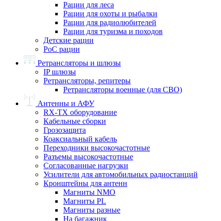
Рации для леса
Рации для охоты и рыбалки
Рации для радиолюбителей
Рации для туризма и походов
Детские рации
PoC рации
Ретрансляторы и шлюзы
IP шлюзы
Ретрансляторы, репитеры
Ретрансляторы военные (для СВО)
Антенны и АФУ
RX-TX оборудование
Кабельные сборки
Грозозащита
Коаксиальный кабель
Переходники высокочастотные
Разъемы высокочастотные
Согласованные нагрузки
Усилители для автомобильных радиостанций
Кронштейны для антенн
Магниты NMO
Магниты PL
Магниты разные
На багажник