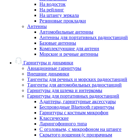
На водосток
На рейлинг
На штангу зеркала
Резиновые прокладки
Антенны
Автомобильные антенны
Антенны для портативных радиостанций
Базовые антенны
Комплектующие для антенн
Морские и речные антенны
Гарнитуры и динамики
Авиационные гарнитуры
Внешние динамики
Тангенты для речных и морских радиостанций
Тангенты для автомобильных радиостанций
Гарнитуры для шлема и интеркомы
Гарнитуры для портативных радиостанций
Адаптеры, гарнитурные аксессуары
Беспроводные Bluetooth гарнитуры
Гарнитуры с костным микрофон
Классические
Ларингофонного типа
С оголовьем, с микрофоном на штанге
Скрытого ношения (с прозрачным