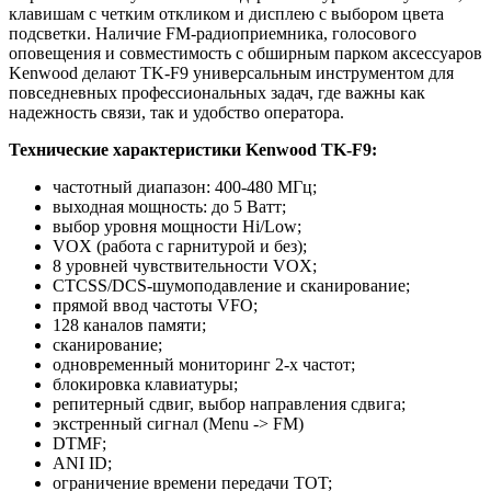
клавишам с четким откликом и дисплею с выбором цвета
подсветки. Наличие FM-радиоприемника, голосового
оповещения и совместимость с обширным парком аксессуаров
Kenwood делают TK-F9 универсальным инструментом для
повседневных профессиональных задач, где важны как
надежность связи, так и удобство оператора.
Технические характеристики Kenwood TK-F9:
частотный диапазон: 400-480 МГц;
выходная мощность: до 5 Ватт;
выбор уровня мощности Hi/Low;
VOX (работа с гарнитурой и без);
8 уровней чувствительности VOX;
CTCSS/DCS-шумоподавление и сканирование;
прямой ввод частоты VFO;
128 каналов памяти;
сканирование;
одновременный мониторинг 2-х частот;
блокировка клавиатуры;
репитерный сдвиг, выбор направления сдвига;
экстренный сигнал (Menu -> FM)
DTMF;
ANI ID;
ограничение времени передачи TOT;