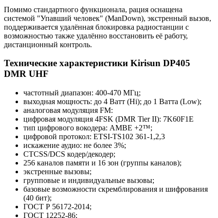
Помимо стандартного функционала, рация оснащена
системой "Упавший человек" (ManDown), экстренный вызов,
поддерживается удалённая блокировка радиостанции с
возможностью также удалённо восстановить её работу,
дистанционный контроль.
Технические характеристики Kirisun DP405
DMR UHF
частотный диапазон: 400-470 МГц;
выходная мощность: до 4 Ватт (Hi); до 1 Ватта (Low);
аналоговая модуляция FM:
цифровая модуляция 4FSK (DMR Tier II): 7K60F1E
тип цифрового вокодера: AMBE +2™;
цифровой протокол: ETSI-TS102 361-1,2,3
искажение аудио: не более 3%;
CTCSS/DCS кодер/декодер;
256 каналов памяти и 16 зон (группы каналов);
экстренные вызовы;
групповые и индивидуальные вызовы;
базовые возможности скремблирования и шифрования
(40 бит);
ГОСТ Р 56172-2014;
ГОСТ 12252-86;