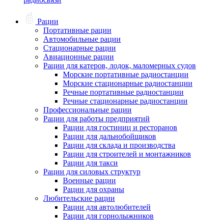
Рации
Портативные рации
Автомобильные рации
Стационарные рации
Авиационные рации
Рации для катеров, лодок, маломерных судов
Морские портативные радиостанции
Морские стационарные радиостанции
Речные портативные радиостанции
Речные стационарные радиостанции
Профессиональные рации
Рации для работы предприятий
Рации для гостиниц и ресторанов
Рации для дальнобойщиков
Рации для склада и производства
Рации для строителей и монтажников
Рации для такси
Рации для силовых структур
Военные рации
Рации для охраны
Любительские рации
Рации для автолюбителей
Рации для горнолыжников