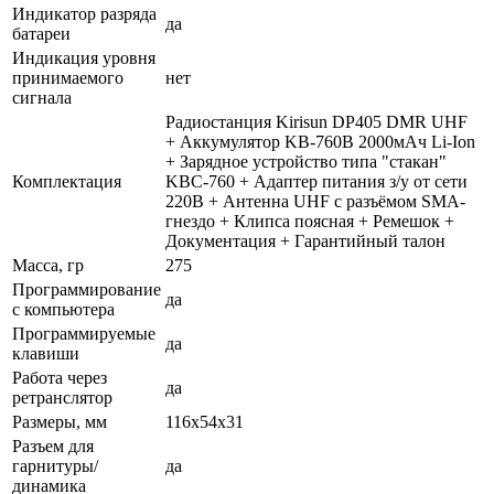
Индикатор разряда
да
батареи
Индикация уровня
принимаемого
нет
сигнала
Радиостанция Kirisun DP405 DMR UHF
+ Аккумулятор KB-760B 2000мАч Li-Ion
+ Зарядное устройство типа "стакан"
Комплектация
KBC-760 + Адаптер питания з/у от сети
220В + Антенна UHF с разъёмом SMA-
гнездо + Клипса поясная + Ремешок +
Документация + Гарантийный талон
Масса, гр
275
Программирование
да
с компьютера
Программируемые
да
клавиши
Работа через
да
ретранслятор
Размеры, мм
116x54x31
Разъем для
гарнитуры/
да
динамика