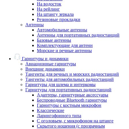
На водосток
На рейлинг
На штангу зеркала
Резиновые прокладки
Антенны
Автомобильные антенны
Антенны для портативных радиостанций
Базовые антенны
Комплектующие для антенн
Морские и речные антенны
Гарнитуры и динамики
Авиационные гарнитуры
Внешние динамики
Тангенты для речных и морских радиостанций
Тангенты для автомобильных радиостанций
Гарнитуры для шлема и интеркомы
Гарнитуры для портативных радиостанций
Адаптеры, гарнитурные аксессуары
Беспроводные Bluetooth гарнитуры
Гарнитуры с костным микрофон
Классические
Ларингофонного типа
С оголовьем, с микрофоном на штанге
Скрытого ношения (с прозрачным