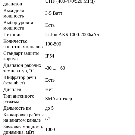
UHF (400-470/520 МГц)
диапазон
Выходная
3-5 Ватт
мощность
Выбор уровня
Есть
мощности
Питание
Li-Ion АКБ 1000-2000мАч
Количество
100-500
частотных каналов
Стандарт защиты
IP54
корпуса
Диапазон рабочих
-30 ... +60
температур, °С
Шифратор речи
Есть
(scrambler)
Дисплей
Нет
Тип антенного
SMA-штекер
разъёма
Дальность км
до 5
Блокировка работы
да
на занятом канале
Звуковая мощность
1000
динамика, мВт