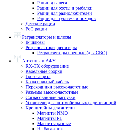
Рации для леса
Рации для охоты и рыбалки
Рации для радиолюбителей
Рации для туризма и походов
Детские рации
PoC рации
Ретрансляторы и шлюзы
IP шлюзы
Ретрансляторы, репитеры
Ретрансляторы военные (для СВО)
Антенны и АФУ
RX-TX оборудование
Кабельные сборки
Грозозащита
Коаксиальный кабель
Переходники высокочастотные
Разъемы высокочастотные
Согласованные нагрузки
Усилители для автомобильных радиостанций
Кронштейны для антенн
Магниты NMO
Магниты PL
Магниты разные
На багажник