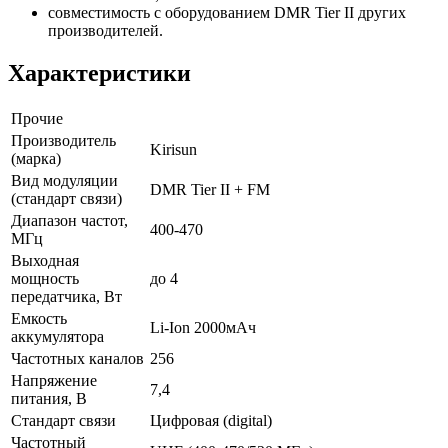
совместимость с оборудованием DMR Tier II других
производителей.
Характеристики
Прочие
Производитель
Kirisun
(марка)
Вид модуляции
DMR Tier II + FM
(стандарт связи)
Диапазон частот,
400-470
МГц
Выходная
мощность
до 4
передатчика, Вт
Емкость
Li-Ion 2000мАч
аккумулятора
Частотных каналов
256
Напряжение
7,4
питания, В
Стандарт связи
Цифровая (digital)
Частотный