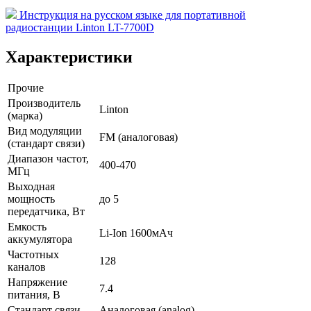
Инструкция на русском языке для портативной
радиостанции Linton LT-7700D
Характеристики
Прочие
Производитель
Linton
(марка)
Вид модуляции
FM (аналоговая)
(стандарт связи)
Диапазон частот,
400-470
МГц
Выходная
мощность
до 5
передатчика, Вт
Емкость
Li-Ion 1600мАч
аккумулятора
Частотных
128
каналов
Напряжение
7.4
питания, В
Стандарт связи
Аналоговая (analog)