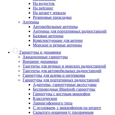
На водосток
На рейлинг
На штангу зеркала
Резиновые прокладки
Антенны
Автомобильные антенны
Антенны для портативных радиостанций
Базовые антенны
Комплектующие для антенн
Морские и речные антенны
Гарнитуры и динамики
Авиационные гарнитуры
Внешние динамики
Тангенты для речных и морских радиостанций
Тангенты для автомобильных радиостанций
Гарнитуры для шлема и интеркомы
Гарнитуры для портативных радиостанций
Адаптеры, гарнитурные аксессуары
Беспроводные Bluetooth гарнитуры
Гарнитуры с костным микрофон
Классические
Ларингофонного типа
С оголовьем, с микрофоном на штанге
Скрытого ношения (с прозрачным