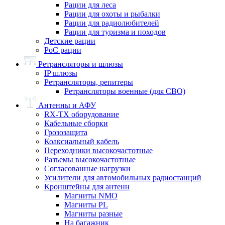
Рации для леса
Рации для охоты и рыбалки
Рации для радиолюбителей
Рации для туризма и походов
Детские рации
PoC рации
Ретрансляторы и шлюзы
IP шлюзы
Ретрансляторы, репитеры
Ретрансляторы военные (для СВО)
Антенны и АФУ
RX-TX оборудование
Кабельные сборки
Грозозащита
Коаксиальный кабель
Переходники высокочастотные
Разъемы высокочастотные
Согласованные нагрузки
Усилители для автомобильных радиостанций
Кронштейны для антенн
Магниты NMO
Магниты PL
Магниты разные
На багажник