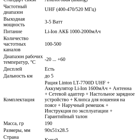
Частотный
UHF (400-470/520 МГц)
диапазон
Выходная
3-5 Ватт
мощность
Питание
Li-Ion АКБ 1000-2000мАч
Количество
частотных
100-500
каналов
Диапазон рабочих
-20 ... +60
температур, °С
Дисплей
Есть
Дальность км
до 5
Рация Linton LT-7700D UHF +
Аккумулятор Li-Ion 1600мАч + Антенна
+ Сетевой адаптер + Настольное зарядное
Комплектация
устройство + Клипса для ношения на
поясе + Наручный ремешок +
Инструкция по эксплуатации +
Гарантийный талон
Масса, гр
190
Размеры, мм
90x51x28.5
Страна
Китай