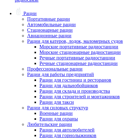
Рации
Портативные рации
Автомобильные рации
Стационарные рации
Авиационные рации
Рации для катеров, лодок, маломерных судов
Морские портативные радиостанции
Морские стационарные радиостанции
Речные портативные радиостанции
Речные стационарные радиостанции
Профессиональные рации
Рации для работы предприятий
Рации для гостиниц и ресторанов
Рации для дальнобойщиков
Рации для склада и производства
Рации для строителей и монтажников
Рации для такси
Рации для силовых структур
Военные рации
Рации для охраны
Любительские рации
Рации для автолюбителей
Рации для горнолыжников