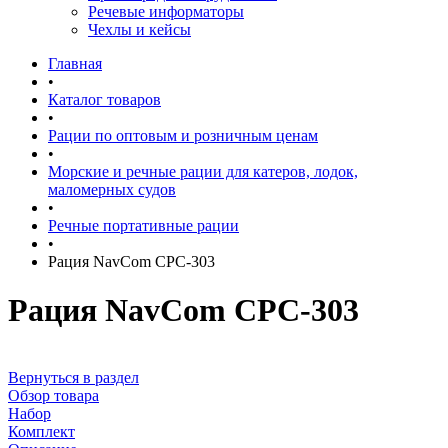
Речевые информаторы
Чехлы и кейсы
Главная
•
Каталог товаров
•
Рации по оптовым и розничным ценам
•
Морские и речные рации для катеров, лодок,
маломерных судов
•
Речные портативные рации
•
Рация NavCom CPC-303
Рация NavCom CPC-303
Вернуться в раздел
Обзор товара
Набор
Комплект