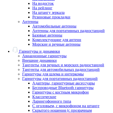
На водосток
На рейлинг
На штангу зеркала
Резиновые прокладки
Антенны
Автомобильные антенны
Антенны для портативных радиостанций
Базовые антенны
Комплектующие для антенн
Морские и речные антенны
Гарнитуры и динамики
Авиационные гарнитуры
Внешние динамики
Тангенты для речных и морских радиостанций
Тангенты для автомобильных радиостанций
Гарнитуры для шлема и интеркомы
Гарнитуры для портативных радиостанций
Адаптеры, гарнитурные аксессуары
Беспроводные Bluetooth гарнитуры
Гарнитуры с костным микрофон
Классические
Ларингофонного типа
С оголовьем, с микрофоном на штанге
Скрытого ношения (с прозрачным