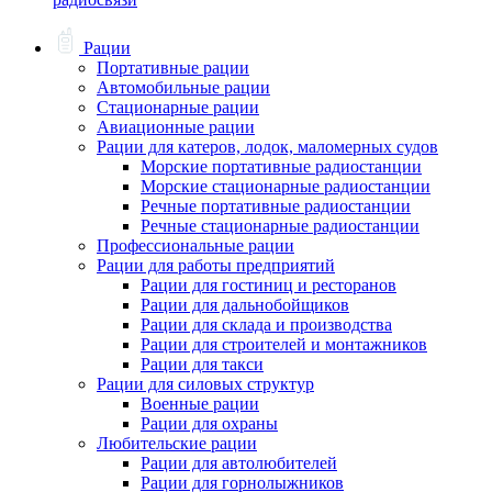
Рации
Портативные рации
Автомобильные рации
Стационарные рации
Авиационные рации
Рации для катеров, лодок, маломерных судов
Морские портативные радиостанции
Морские стационарные радиостанции
Речные портативные радиостанции
Речные стационарные радиостанции
Профессиональные рации
Рации для работы предприятий
Рации для гостиниц и ресторанов
Рации для дальнобойщиков
Рации для склада и производства
Рации для строителей и монтажников
Рации для такси
Рации для силовых структур
Военные рации
Рации для охраны
Любительские рации
Рации для автолюбителей
Рации для горнолыжников