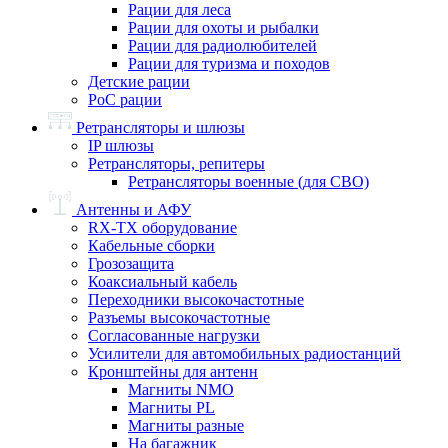
Рации для леса
Рации для охоты и рыбалки
Рации для радиолюбителей
Рации для туризма и походов
Детские рации
PoC рации
Ретрансляторы и шлюзы
IP шлюзы
Ретрансляторы, репитеры
Ретрансляторы военные (для СВО)
Антенны и АФУ
RX-TX оборудование
Кабельные сборки
Грозозащита
Коаксиальный кабель
Переходники высокочастотные
Разъемы высокочастотные
Согласованные нагрузки
Усилители для автомобильных радиостанций
Кронштейны для антенн
Магниты NMO
Магниты PL
Магниты разные
На багажник