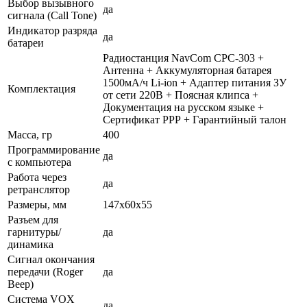
Выбор вызывного
да
сигнала (Call Tone)
Индикатор разряда
да
батареи
Радиостанция NavCom СРС-303 +
Антенна + Аккумуляторная батарея
1500мА/ч Li-ion + Адаптер питания ЗУ
Комплектация
от сети 220В + Поясная клипса +
Документация на русском языке +
Сертификат РРР + Гарантийный талон
Масса, гр
400
Программирование
да
с компьютера
Работа через
да
ретранслятор
Размеры, мм
147х60х55
Разъем для
гарнитуры/
да
динамика
Сигнал окончания
передачи (Roger
да
Beep)
Система VOX
да