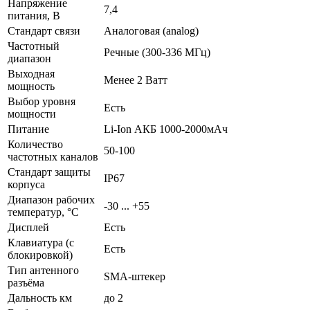
Напряжение
7,4
питания, В
Стандарт связи
Аналоговая (analog)
Частотный
Речные (300-336 МГц)
диапазон
Выходная
Менее 2 Ватт
мощность
Выбор уровня
Есть
мощности
Питание
Li-Ion АКБ 1000-2000мАч
Количество
50-100
частотных каналов
Стандарт защиты
IP67
корпуса
Диапазон рабочих
-30 ... +55
температур, °С
Дисплей
Есть
Клавиатура (с
Есть
блокировкой)
Тип антенного
SMA-штекер
разъёма
Дальность км
до 2