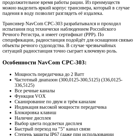
продолжительное время работы рации. Из преимуществ
можно выделить яркий корпус трансивера, который в случае
падения в воду позволит разглядеть её издалека.
Трансивер NavCom СРС-303 разрабатывался и проходил
испытания под технически наблюдением Российского
Речного Регистра, и имеет сертификат (РРР). По
спецификации, радиостанция подойдёт для оснащения связью
объекты речного судоходства. В случае чрезвычайных
ситуаций радиостанция точно сыграет ключевую роль.
Особенности NavCom CPC-303:
Мощность передатчика до 2 Ватт
Частотный диапазон (300,0125-300,5125) (336,0125-
336,5125)
Все речные каналы
Функция VOX
Сканирование по двум и трём каналам
Индикация высокой мощности передатчика
Блокировка клавиш
Наличие дисплея
Выбор цвета подсветки дисплея
Быстрый переход на "5" канал связи
Степень защиты IР67 (даже при использовании