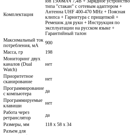
ion 1500мАч 7,4В + Зарядное устройство
типа "стакан" с сетевым адаптером +
Антенна UHF 400-470 MHz + Поясная
Комплектация
клипса + Гарнитура с прищепкой +
Ремешок для руки + Инструкция по
эксплуатации на русском языке +
Гарантийный талон
Максимальный ток
900
потребления, мА
Масса, гр
198
Мониторинг двух
каналов (Dual
нет
Watch)
Приоритетное
нет
сканирование
Программирование
да
с компьютера
Программируемые
нет
клавиши
Работа через
да
ретранслятор
Размеры, мм
118 x 58 x 34
Разъем для