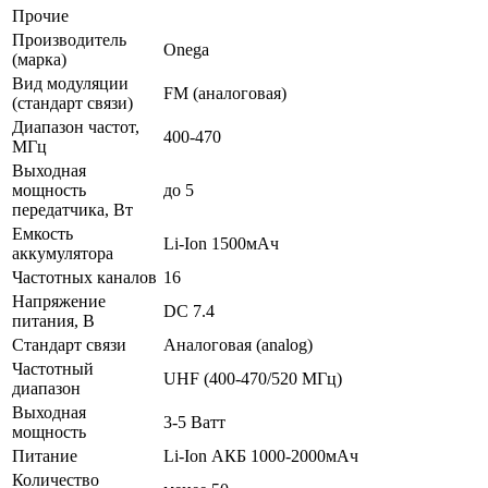
Прочие
Производитель
Onega
(марка)
Вид модуляции
FM (аналоговая)
(стандарт связи)
Диапазон частот,
400-470
МГц
Выходная
мощность
до 5
передатчика, Вт
Емкость
Li-Ion 1500мАч
аккумулятора
Частотных каналов
16
Напряжение
DC 7.4
питания, В
Стандарт связи
Аналоговая (analog)
Частотный
UHF (400-470/520 МГц)
диапазон
Выходная
3-5 Ватт
мощность
Питание
Li-Ion АКБ 1000-2000мАч
Количество