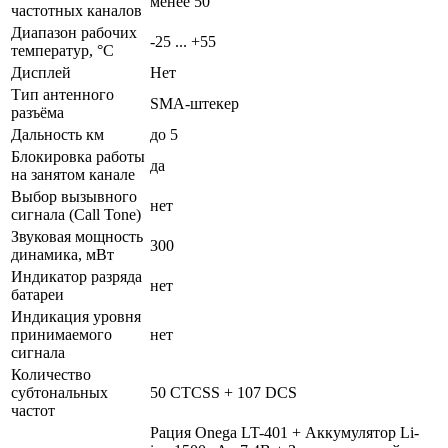
менее 50
частотных каналов
Диапазон рабочих
-25 ... +55
температур, °С
Дисплей
Нет
Тип антенного
SMA-штекер
разъёма
Дальность км
до 5
Блокировка работы
да
на занятом канале
Выбор вызывного
нет
сигнала (Call Tone)
Звуковая мощность
300
динамика, мВт
Индикатор разряда
нет
батареи
Индикация уровня
принимаемого
нет
сигнала
Количество
субтональных
50 CTCSS + 107 DCS
частот
Рация Onega LT-401 + Аккумулятор Li-