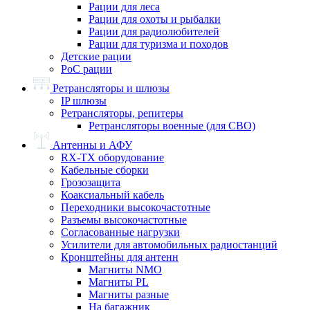
Рации для леса
Рации для охоты и рыбалки
Рации для радиолюбителей
Рации для туризма и походов
Детские рации
PoC рации
Ретрансляторы и шлюзы
IP шлюзы
Ретрансляторы, репитеры
Ретрансляторы военные (для СВО)
Антенны и АФУ
RX-TX оборудование
Кабельные сборки
Грозозащита
Коаксиальный кабель
Переходники высокочастотные
Разъемы высокочастотные
Согласованные нагрузки
Усилители для автомобильных радиостанций
Кронштейны для антенн
Магниты NMO
Магниты PL
Магниты разные
На багажник