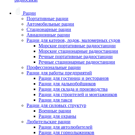
Рации
Портативные рации
Автомобильные рации
Стационарные рации
Авиационные рации
Рации для катеров, лодок, маломерных судов
Морские портативные радиостанции
Морские стационарные радиостанции
Речные портативные радиостанции
Речные стационарные радиостанции
Профессиональные рации
Рации для работы предприятий
Рации для гостиниц и ресторанов
Рации для дальнобойщиков
Рации для склада и производства
Рации для строителей и монтажников
Рации для такси
Рации для силовых структур
Военные рации
Рации для охраны
Любительские рации
Рации для автолюбителей
Рации для горнолыжников