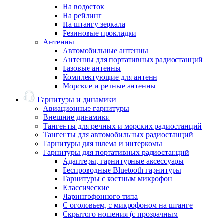
На водосток
На рейлинг
На штангу зеркала
Резиновые прокладки
Антенны
Автомобильные антенны
Антенны для портативных радиостанций
Базовые антенны
Комплектующие для антенн
Морские и речные антенны
Гарнитуры и динамики
Авиационные гарнитуры
Внешние динамики
Тангенты для речных и морских радиостанций
Тангенты для автомобильных радиостанций
Гарнитуры для шлема и интеркомы
Гарнитуры для портативных радиостанций
Адаптеры, гарнитурные аксессуары
Беспроводные Bluetooth гарнитуры
Гарнитуры с костным микрофон
Классические
Ларингофонного типа
С оголовьем, с микрофоном на штанге
Скрытого ношения (с прозрачным