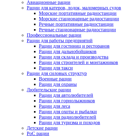
Авиационные рации
Рации для катеров, лодок, маломерных судов
Морские портативные радиостанции
Морские стационарные радиостанции
Речные портативные радиостанции
Речные стационарные радиостанции
Профессиональные рации
Рации для работы предприятий
Рации для гостиниц и ресторанов
Рации для дальнобойщиков
Рации для склада и производства
Рации для строителей и монтажников
Рации для такси
Рации для силовых структур
Военные рации
Рации для охраны
Любительские рации
Рации для автолюбителей
Рации для горнолыжников
Рации для леса
Рации для охоты и рыбалки
Рации для радиолюбителей
Рации для туризма и походов
Детские рации
PoC рации