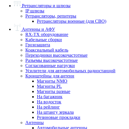
Ретрансляторы и шлюзы
IP шлюзы
Ретрансляторы, репитеры
Ретрансляторы военные (для СВО)
Антенны и АФУ
RX-TX оборудование
Кабельные сборки
Грозозащита
Коаксиальный кабель
Переходники высокочастотные
Разъемы высокочастотные
Согласованные нагрузки
Усилители для автомобильных радиостанций
Кронштейны для антенн
Магниты NMO
Магниты PL
Магниты разные
На багажник
На водосток
На рейлинг
На штангу зеркала
Резиновые прокладки
Антенны
Автомобильные антенны