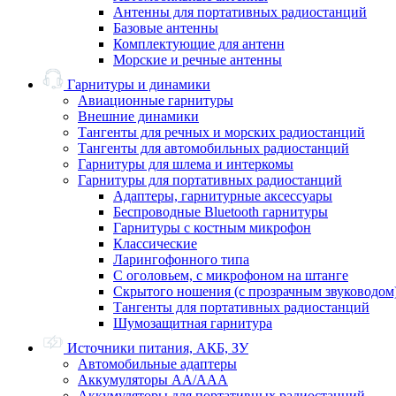
Антенны для портативных радиостанций
Базовые антенны
Комплектующие для антенн
Морские и речные антенны
Гарнитуры и динамики
Авиационные гарнитуры
Внешние динамики
Тангенты для речных и морских радиостанций
Тангенты для автомобильных радиостанций
Гарнитуры для шлема и интеркомы
Гарнитуры для портативных радиостанций
Адаптеры, гарнитурные аксессуары
Беспроводные Bluetooth гарнитуры
Гарнитуры с костным микрофон
Классические
Ларингофонного типа
С оголовьем, с микрофоном на штанге
Скрытого ношения (с прозрачным звуководом
Тангенты для портативных радиостанций
Шумозащитная гарнитура
Источники питания, АКБ, ЗУ
Автомобильные адаптеры
Аккумуляторы АА/ААА
Аккумуляторы для портативных радиостанций